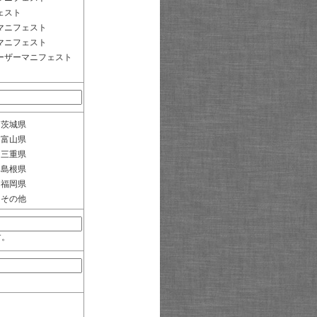
ェスト
マニフェスト
マニフェスト
ーザーマニフェスト
茨城県
富山県
三重県
島根県
福岡県
その他
す。