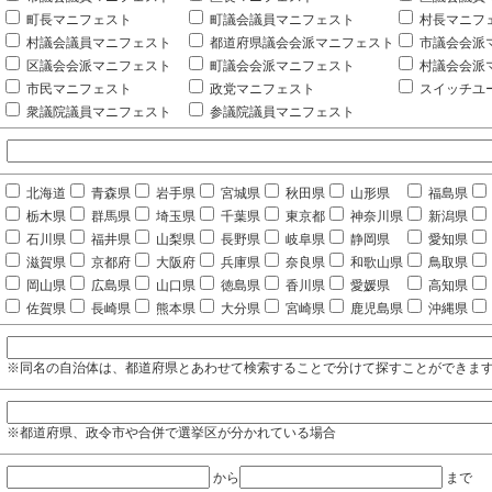
町長マニフェスト
町議会議員マニフェスト
村長マニフ
村議会議員マニフェスト
都道府県議会会派マニフェスト
市議会会派
区議会会派マニフェスト
町議会会派マニフェスト
村議会会派
市民マニフェスト
政党マニフェスト
スイッチユ
衆議院議員マニフェスト
参議院議員マニフェスト
北海道
青森県
岩手県
宮城県
秋田県
山形県
福島県
栃木県
群馬県
埼玉県
千葉県
東京都
神奈川県
新潟県
石川県
福井県
山梨県
長野県
岐阜県
静岡県
愛知県
滋賀県
京都府
大阪府
兵庫県
奈良県
和歌山県
鳥取県
岡山県
広島県
山口県
徳島県
香川県
愛媛県
高知県
佐賀県
長崎県
熊本県
大分県
宮崎県
鹿児島県
沖縄県
※同名の自治体は、都道府県とあわせて検索することで分けて探すことができま
※都道府県、政令市や合併で選挙区が分かれている場合
から
まで