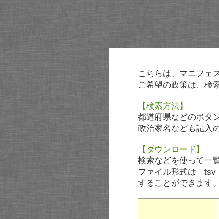
こちらは、マニフェ
ご希望の政策は、検
【検索方法】
都道府県などのボタ
政治家名なども記入
【ダウンロード】
検索などを使って一
ファイル形式は「tsv
することができます