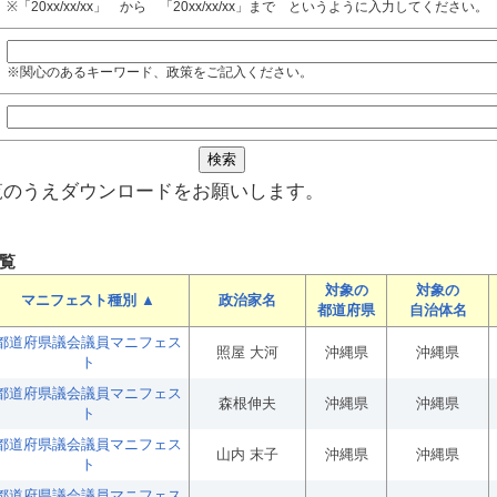
※「20xx/xx/xx」 から 「20xx/xx/xx」まで というように入力してください。
※関心のあるキーワード、政策をご記入ください。
覧のうえダウンロードをお願いします。
覧
対象の
対象の
マニフェスト種別 ▲
政治家名
都道府県
自治体名
都道府県議会議員マニフェス
照屋 大河
沖縄県
沖縄県
ト
都道府県議会議員マニフェス
森根伸夫
沖縄県
沖縄県
ト
都道府県議会議員マニフェス
山内 末子
沖縄県
沖縄県
ト
都道府県議会議員マニフェス