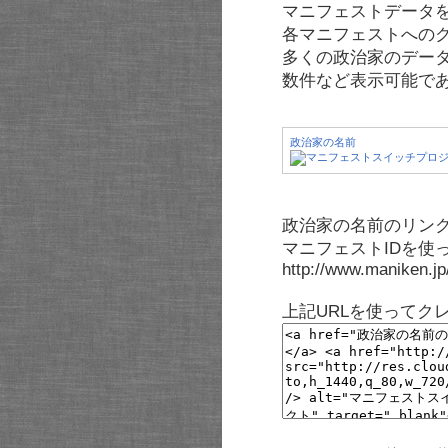
マニフェストデータ
各マニフェストへの
多くの政治家のデー
数件など表示可能で
政治家の名前
政治家の名前のリンク
マニフェストIDを使
http://www.maniken.j
上記URLを使ってク