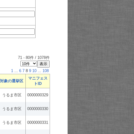
71
-
80
件 /
1078
件
1
...
6
7
8
9
10
...
108
マニフェス
対象の選挙区
トID
うるま市区
0000000329
うるま市区
0000000330
うるま市区
0000000331