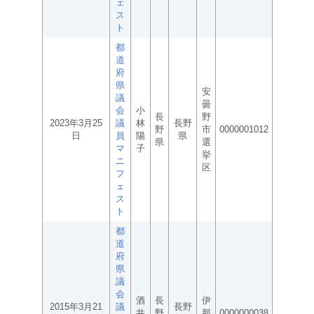
ェ
ス
ト
都
道
府
県
安
議
曇
会
小
長
野
2023年3月25
議
林
長野
野
市
0000001012
日
員
陽
県
県
選
マ
子
挙
ニ
区
フ
ェ
ス
ト
都
道
府
県
議
会
酒
長
伊
2015年3月21
議
長野
井
野
那
0000000038