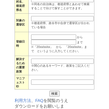
村名、
※同名の自治体は、都道府県とあわせて検索
都道府
することで分けて探すことができます。
県名
対象の
※都道府県、政令市や合併で選挙区が分かれ
選挙区
ている場合
から
登録日
まで
時
※「20xx/xx/xx」 から 「20xx/xx/xx」ま
で というように入力してください。
解決す
るため
※関心のあるキーワード、政策をご記入くだ
の重要
さい。
政策
マニフ
ェスト
ID
利用方法
、
FAQ
を閲覧のうえ
ダウンロードをお願いしま