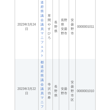
道
府
県
議
草
会
間
長野
安
長
2023年3月24
議
や
県
曇
野
0000001011
日
員
す
安曇
野
県
マ
ひ
野市
市
ニ
ろ
フ
ェ
ス
ト
都
道
府
県
議
安
会
寺
長
曇
2023年3月22
議
沢
安曇
野
野
0000001010
日
員
功
野市
県
市
マ
希
区
ニ
フ