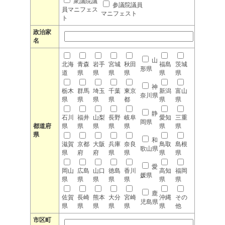
衆議院議
参議院議員
員マニフェス
マニフェスト
ト
政治家
名
山
北海
青森
岩手
宮城
秋田
福島
茨城
形県
道
県
県
県
県
県
県
神
栃木
群馬
埼玉
千葉
東京
新潟
富山
奈川県
県
県
県
県
都
県
県
静
石川
福井
山梨
長野
岐阜
愛知
三重
岡県
都道府
県
県
県
県
県
県
県
県
和
滋賀
京都
大阪
兵庫
奈良
鳥取
島根
歌山県
県
府
府
県
県
県
県
愛
岡山
広島
山口
徳島
香川
高知
福岡
媛県
県
県
県
県
県
県
県
鹿
佐賀
長崎
熊本
大分
宮崎
沖縄
その
児島県
県
県
県
県
県
県
他
市区町