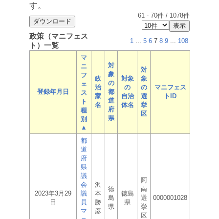
す。
61
-
70
件 /
1078
件
政策（マニフェス
1
...
5
6
7
8
9
...
108
ト）一覧
マ
対
ニ
対
象
フ
政
対象
象
の
ェ
治
の
の
マニフェス
登録年月日
都
ス
家
自治
選
トID
道
ト
名
体名
挙
府
種
区
県
別
▲
都
道
府
県
議
阿
会
沢
徳
南
2023年3月29
議
本
徳島
島
選
0000001028
日
員
勝
県
県
挙
マ
彦
区