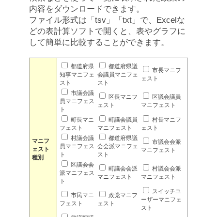
内容をダウンロードできます。
ファイル形式は「tsv」「txt」で、Excelな
どの表計算ソフトで開くと、表やグラフに
して簡単に比較することができます。
都道府県
都道府県議
市長マニフ
知事マニフェ
会議員マニフェ
ェスト
スト
スト
市議会議
区長マニフ
区議会議員
員マニフェス
ェスト
マニフェスト
ト
町長マニ
町議会議員
村長マニフ
フェスト
マニフェスト
ェスト
村議会議
都道府県議
マニフ
市議会会派
員マニフェス
会会派マニフェ
ェスト
マニフェスト
ト
スト
種別
区議会会
町議会会派
村議会会派
派マニフェス
マニフェスト
マニフェスト
ト
スイッチユ
市民マニ
政党マニフ
ーザーマニフェ
フェスト
ェスト
スト