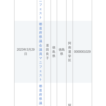
ニ
フ
ェ
ス
ト
都
道
府
県
議
阿
会
達
徳
南
2023年3月29
議
田
徳島
島
選
0000001029
日
員
良
県
県
挙
マ
子
区
ニ
フ
ェ
ス
ト
都
道
府
県
議
阿