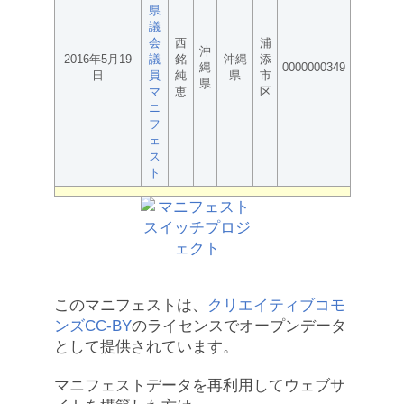
県
議
会
西
浦
沖
2016年5月19
議
銘
沖縄
添
縄
0000000349
日
員
純
県
市
県
マ
恵
区
ニ
フ
ェ
ス
ト
このマニフェストは、
クリエイティブコモ
ンズCC-BY
のライセンスでオープンデータ
として提供されています。
マニフェストデータを再利用してウェブサ