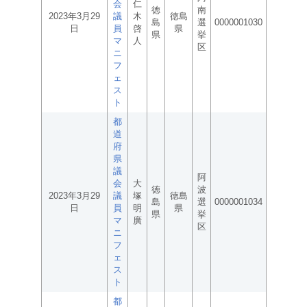
会
仁
徳
南
2023年3月29
議
木
徳島
島
選
0000001030
日
員
啓
県
県
挙
マ
人
区
ニ
フ
ェ
ス
ト
都
道
府
県
議
阿
会
大
徳
波
2023年3月29
議
塚
徳島
島
選
0000001034
日
員
明
県
県
挙
マ
廣
区
ニ
フ
ェ
ス
ト
都