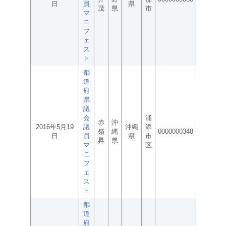
日
員
県
茂
県
市
マ
ニ
フ
ェ
ス
ト
都
道
府
県
議
会
浦
赤
沖
2016年5月19
議
沖縄
添
嶺
縄
0000000348
日
員
県
市
昇
県
マ
区
ニ
フ
ェ
ス
ト
都
道
府