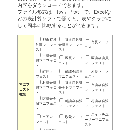
内容をダウンロードできます。
ファイル形式は「tsv」「txt」で、Excelな
どの表計算ソフトで開くと、表やグラフに
して簡単に比較することができます。
都道府県
都道府県議
市長マニフ
知事マニフェ
会議員マニフェ
ェスト
スト
スト
市議会議
区長マニフ
区議会議員
員マニフェス
ェスト
マニフェスト
ト
町長マニ
町議会議員
村長マニフ
フェスト
マニフェスト
ェスト
村議会議
都道府県議
マニフ
市議会会派
員マニフェス
会会派マニフェ
ェスト
マニフェスト
ト
スト
種別
区議会会
町議会会派
村議会会派
派マニフェス
マニフェスト
マニフェスト
ト
スイッチユ
市民マニ
政党マニフ
ーザーマニフェ
フェスト
ェスト
スト