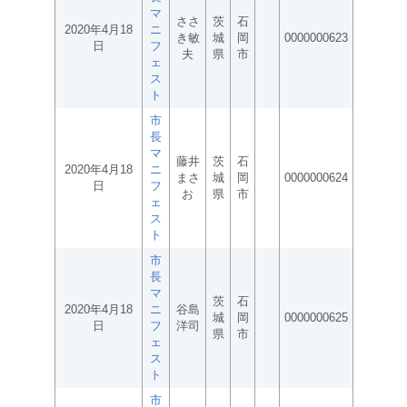
マ
ささ
茨
石
2020年4月18
ニ
き敏
城
岡
0000000623
日
フ
夫
県
市
ェ
ス
ト
市
長
マ
藤井
茨
石
2020年4月18
ニ
まさ
城
岡
0000000624
日
フ
お
県
市
ェ
ス
ト
市
長
マ
茨
石
2020年4月18
ニ
谷島
城
岡
0000000625
日
フ
洋司
県
市
ェ
ス
ト
市