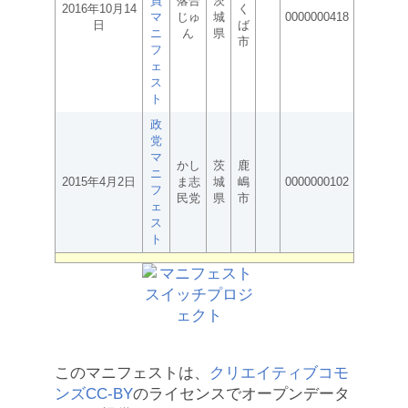
員
落合
茨
2016年10月14
く
マ
じゅ
城
0000000418
日
ば
ニ
ん
県
市
フ
ェ
ス
ト
政
党
マ
かし
茨
鹿
ニ
2015年4月2日
ま志
城
嶋
0000000102
フ
民党
県
市
ェ
ス
ト
このマニフェストは、
クリエイティブコモ
ンズCC-BY
のライセンスでオープンデータ