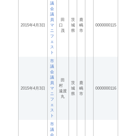
議
会
議
員
田
茨
鹿
2015年4月3日
マ
口
城
嶋
0000000115
ニ
茂
県
市
フ
ェ
ス
ト
市
議
会
議
田
員
茨
鹿
村
2015年4月3日
マ
城
嶋
0000000116
遠渡
ニ
県
市
丸
フ
ェ
ス
ト
市
議
会