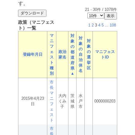
す。
21
-
30
件 /
1078
件
政策（マニフェス
1
2
3
4
5
...
108
ト）一覧
マ
対
対
ニ
対
象
象
フ
象
の
の
ェ
政治
の
マニフェス
都
登録年月日
自
ス
家名
選
トID
道
治
ト
挙
府
体
種
区
県
名
別
▲
市
長
マ
大内
茨
水
2015年4月23
ニ
くみ
城
戸
0000000203
日
フ
子
県
市
ェ
ス
ト
市
長