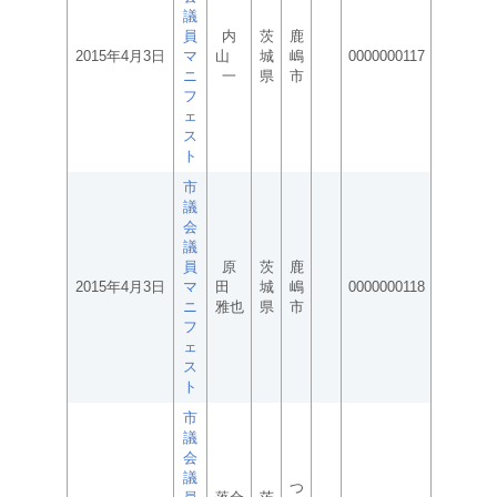
議
員
内
茨
鹿
2015年4月3日
マ
山
城
嶋
0000000117
ニ
一
県
市
フ
ェ
ス
ト
市
議
会
議
員
原
茨
鹿
2015年4月3日
マ
田
城
嶋
0000000118
ニ
雅也
県
市
フ
ェ
ス
ト
市
議
会
議
つ