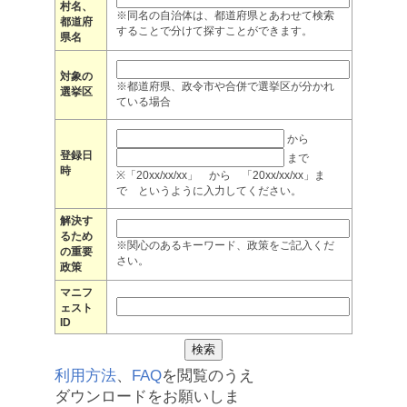
村名、
※同名の自治体は、都道府県とあわせて検索
都道府
することで分けて探すことができます。
県名
対象の
※都道府県、政令市や合併で選挙区が分かれ
選挙区
ている場合
から
登録日
まで
時
※「20xx/xx/xx」 から 「20xx/xx/xx」ま
で というように入力してください。
解決す
るため
※関心のあるキーワード、政策をご記入くだ
の重要
さい。
政策
マニフ
ェスト
ID
利用方法
、
FAQ
を閲覧のうえ
ダウンロードをお願いしま