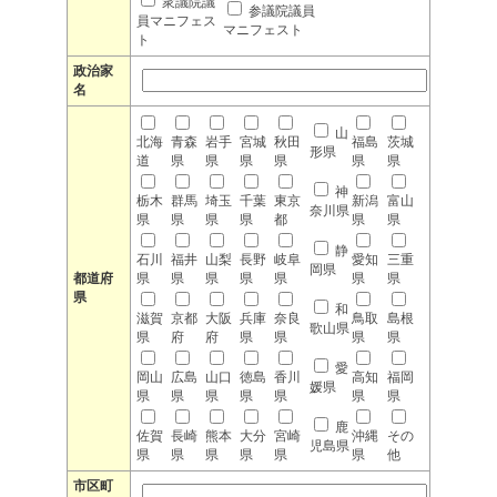
衆議院議
参議院議員
員マニフェス
マニフェスト
ト
政治家
名
山
北海
青森
岩手
宮城
秋田
福島
茨城
形県
道
県
県
県
県
県
県
神
栃木
群馬
埼玉
千葉
東京
新潟
富山
奈川県
県
県
県
県
都
県
県
静
石川
福井
山梨
長野
岐阜
愛知
三重
岡県
都道府
県
県
県
県
県
県
県
県
和
滋賀
京都
大阪
兵庫
奈良
鳥取
島根
歌山県
県
府
府
県
県
県
県
愛
岡山
広島
山口
徳島
香川
高知
福岡
媛県
県
県
県
県
県
県
県
鹿
佐賀
長崎
熊本
大分
宮崎
沖縄
その
児島県
県
県
県
県
県
県
他
市区町