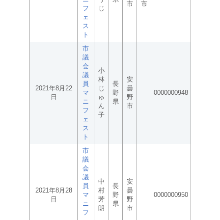
市
市
フ
じ
ェ
ス
ト
市
議
会
小
議
林
安
員
長
2021年8月22
じ
曇
マ
野
0000000948
日
ゅ
野
ニ
県
ん
市
フ
子
ェ
ス
ト
市
議
会
議
中
安
員
長
2021年8月28
村
曇
マ
野
0000000950
日
芳
野
ニ
県
朗
市
フ