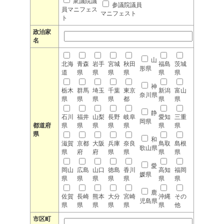
衆議院議
参議院議員
員マニフェス
マニフェスト
ト
政治家
名
山
北海
青森
岩手
宮城
秋田
福島
茨城
形県
道
県
県
県
県
県
県
神
栃木
群馬
埼玉
千葉
東京
新潟
富山
奈川県
県
県
県
県
都
県
県
静
石川
福井
山梨
長野
岐阜
愛知
三重
岡県
都道府
県
県
県
県
県
県
県
県
和
滋賀
京都
大阪
兵庫
奈良
鳥取
島根
歌山県
県
府
府
県
県
県
県
愛
岡山
広島
山口
徳島
香川
高知
福岡
媛県
県
県
県
県
県
県
県
鹿
佐賀
長崎
熊本
大分
宮崎
沖縄
その
児島県
県
県
県
県
県
県
他
市区町