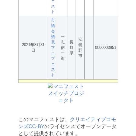
ェ
ス
ト
市
議
会
議
一
安
員
志
長
2021年8月31
曇
マ
信
野
0000000951
日
野
ニ
一
県
市
フ
郎
ェ
ス
ト
このマニフェストは、
クリエイティブコモ
ンズCC-BY
のライセンスでオープンデータ
として提供されています。