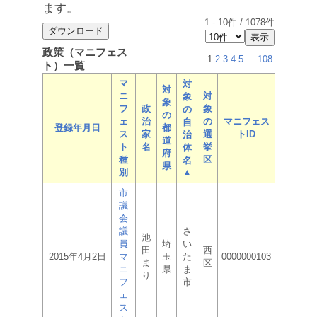
ます。
1
-
10
件 /
1078
件
政策（マニフェス
1
2
3
4
5
...
108
ト）一覧
マ
対
対
ニ
対
象
象
フ
政
象
の
の
ェ
治
の
マニフェス
自
登録年月日
都
ス
家
選
トID
治
道
ト
名
挙
体
府
種
区
名
県
別
▲
市
議
会
議
さ
池
員
埼
い
田
西
2015年4月2日
マ
玉
た
0000000103
ま
区
ニ
県
ま
り
フ
市
ェ
ス