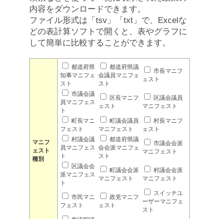
内容をダウンロードできます。
ファイル形式は「tsv」「txt」で、Excelな
どの表計算ソフトで開くと、表やグラフに
して簡単に比較することができます。
都道府県
都道府県議
市長マニフ
知事マニフェ
会議員マニフェ
ェスト
スト
スト
市議会議
区長マニフ
区議会議員
員マニフェス
ェスト
マニフェスト
ト
町長マニ
町議会議員
村長マニフ
フェスト
マニフェスト
ェスト
村議会議
都道府県議
マニフ
市議会会派
員マニフェス
会会派マニフェ
ェスト
マニフェスト
ト
スト
種別
区議会会
町議会会派
村議会会派
派マニフェス
マニフェスト
マニフェスト
ト
スイッチユ
市民マニ
政党マニフ
ーザーマニフェ
フェスト
ェスト
スト