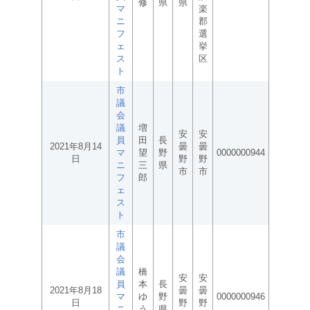
修
県
県
マ
楽
ニ
郡
フ
選
ェ
挙
ス
区
ト
市
議
会
議
増
安
安
員
田
長
2021年8月14
曇
曇
マ
望
野
0000000944
日
野
野
ニ
三
県
市
市
フ
郎
ェ
ス
ト
市
議
会
議
橋
安
安
員
本
長
2021年8月18
曇
曇
マ
ゆ
野
0000000946
日
野
野
ニ
う
県