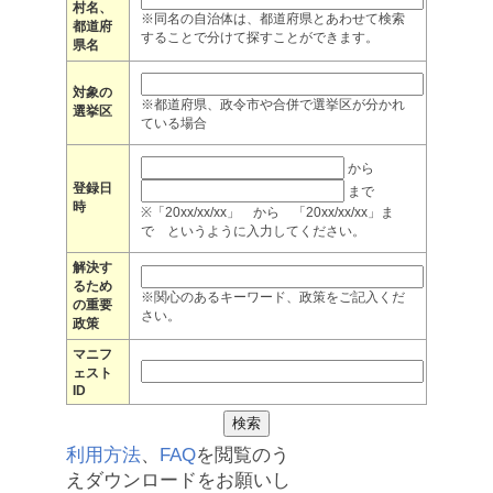
村名、
※同名の自治体は、都道府県とあわせて検索
都道府
することで分けて探すことができます。
県名
対象の
※都道府県、政令市や合併で選挙区が分かれ
選挙区
ている場合
から
登録日
まで
時
※「20xx/xx/xx」 から 「20xx/xx/xx」ま
で というように入力してください。
解決す
るため
※関心のあるキーワード、政策をご記入くだ
の重要
さい。
政策
マニフ
ェスト
ID
利用方法
、
FAQ
を閲覧のう
えダウンロードをお願いし