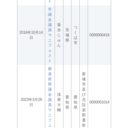
ト
市
議
会
議
落
つ
員
合
茨
2016年10月14
く
マ
じ
城
0000000418
日
ば
ニ
ゅ
県
市
フ
ん
ェ
ス
ト
都
道
新
府
城
県
市
議
及
会
浅
び
愛
愛
2023年3月28
議
尾
北
知
知
0000001014
日
員
大
設
県
県
マ
輔
楽
ニ
郡
フ
選
ェ
挙