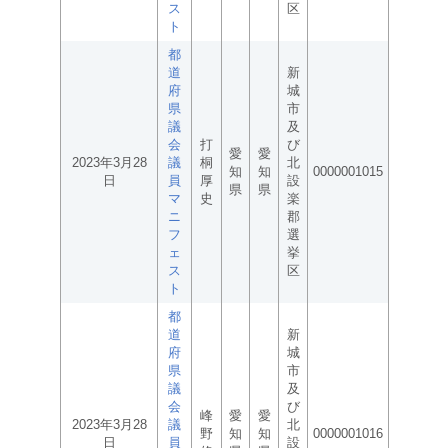
ス
区
ト
都
道
新
府
城
県
市
議
及
会
打
び
愛
愛
2023年3月28
議
桐
北
知
知
0000001015
日
員
厚
設
県
県
マ
史
楽
ニ
郡
フ
選
ェ
挙
ス
区
ト
都
道
新
府
城
県
市
議
及
会
び
峰
愛
愛
2023年3月28
議
北
野
知
知
0000001016
日
員
設