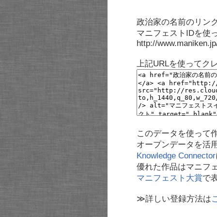
政治家の名前のリンク
マニフェストIDを使
http://www.maniken.j
上記URLを使ってク
このデータを使って
オープンデータを活
Knowledge Connector
優れた作品はマニフ
マニフェスト大賞
で
≫詳しい登録方法は