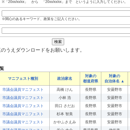
※「20xx/xx/xx」 から 「20xx/xx/xx」まで というように入力してください。
※関心のあるキーワード、政策をご記入ください。
覧のうえダウンロードをお願いします。
覧
対象の
対象の
マニフェスト種別
政治家名
都道府県
自治体名 ▲
市議会議員マニフェスト
高橋 けん
長野県
安曇野市
市議会議員マニフェスト
小林 浩
長野県
安曇野市
市議会議員マニフェスト
田口 さだお
長野県
安曇野市
市議会議員マニフェスト
杉本 智美
長野県
安曇野市
市議会議員マニフェスト
かやふさえみ
長野県
安曇野市