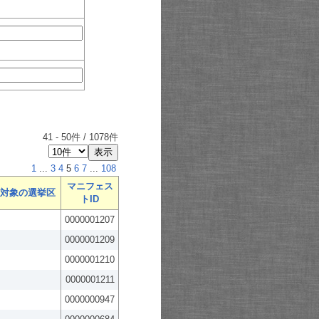
41
-
50
件 /
1078
件
1
...
3
4
5
6
7
...
108
マニフェス
対象の選挙区
トID
0000001207
0000001209
0000001210
0000001211
0000000947