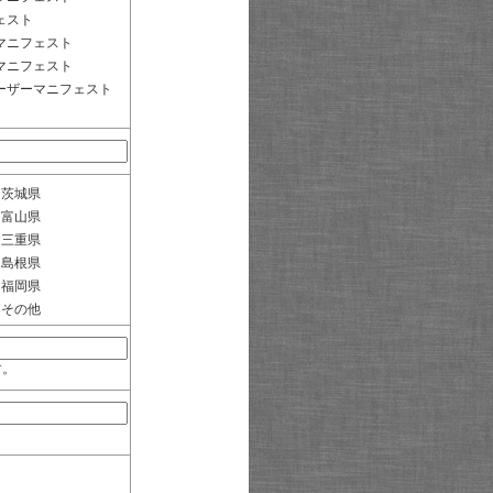
ェスト
マニフェスト
マニフェスト
ーザーマニフェスト
茨城県
富山県
三重県
島根県
福岡県
その他
す。