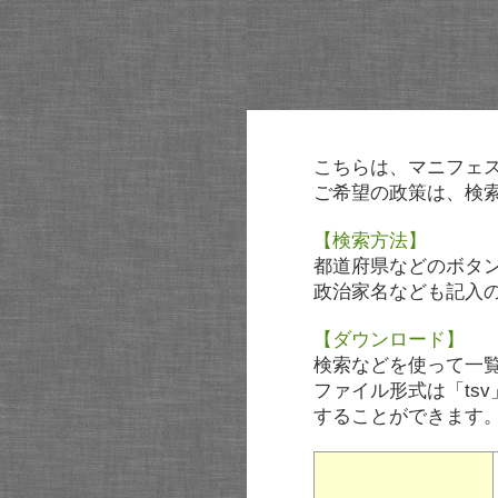
こちらは、マニフェ
ご希望の政策は、検
【検索方法】
都道府県などのボタ
政治家名なども記入
【ダウンロード】
検索などを使って一
ファイル形式は「tsv
することができます