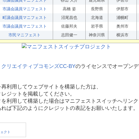
市議会議員マニフェスト
谷山 大介
鹿児島県
伊佐市
市議会議員マニフェスト
高橋 姿
長野県
伊那市
町議会議員マニフェスト
沼尾昌也
北海道
浦幌町
市議会議員マニフェスト
佐藤邦夫
岩手県
奥州市
市民マニフェスト
志田健一
神奈川県
横浜市
、
クリエイティブコモンズCC-BY
のライセンスでオープンデ
を再利用してウェブサイトを構築した方は、
クレジットを掲載してください。
タを利用して構築した場合はマニフェストスイッチへリンク
あれば下記のようにクレジットの表記をお願いいたします。