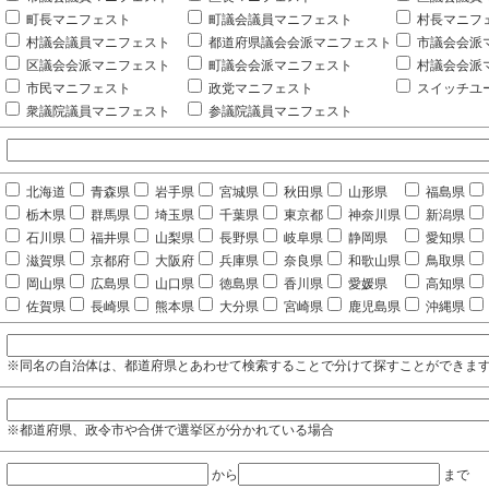
町長マニフェスト
町議会議員マニフェスト
村長マニフ
村議会議員マニフェスト
都道府県議会会派マニフェスト
市議会会派
区議会会派マニフェスト
町議会会派マニフェスト
村議会会派
市民マニフェスト
政党マニフェスト
スイッチユ
衆議院議員マニフェスト
参議院議員マニフェスト
北海道
青森県
岩手県
宮城県
秋田県
山形県
福島県
栃木県
群馬県
埼玉県
千葉県
東京都
神奈川県
新潟県
石川県
福井県
山梨県
長野県
岐阜県
静岡県
愛知県
滋賀県
京都府
大阪府
兵庫県
奈良県
和歌山県
鳥取県
岡山県
広島県
山口県
徳島県
香川県
愛媛県
高知県
佐賀県
長崎県
熊本県
大分県
宮崎県
鹿児島県
沖縄県
※同名の自治体は、都道府県とあわせて検索することで分けて探すことができま
※都道府県、政令市や合併で選挙区が分かれている場合
から
まで