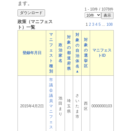
ます。
1
-
10
件 /
1078
件
政策（マニフェス
1
2
3
4
5
...
108
ト）一覧
マ
対
対
ニ
対
象
象
フ
政
象
の
の
ェ
治
の
マニフェス
自
登録年月日
都
ス
家
選
トID
治
道
ト
名
挙
体
府
種
区
名
県
別
▲
市
議
会
議
さ
池
員
埼
い
田
西
2015年4月2日
マ
玉
た
0000000103
ま
区
ニ
県
ま
り
フ
市
ェ
ス