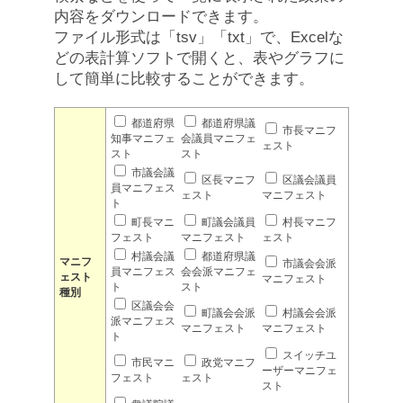
内容をダウンロードできます。
ファイル形式は「tsv」「txt」で、Excelな
どの表計算ソフトで開くと、表やグラフに
して簡単に比較することができます。
都道府県
都道府県議
市長マニフ
知事マニフェ
会議員マニフェ
ェスト
スト
スト
市議会議
区長マニフ
区議会議員
員マニフェス
ェスト
マニフェスト
ト
町長マニ
町議会議員
村長マニフ
フェスト
マニフェスト
ェスト
村議会議
都道府県議
マニフ
市議会会派
員マニフェス
会会派マニフェ
ェスト
マニフェスト
ト
スト
種別
区議会会
町議会会派
村議会会派
派マニフェス
マニフェスト
マニフェスト
ト
スイッチユ
市民マニ
政党マニフ
ーザーマニフェ
フェスト
ェスト
スト