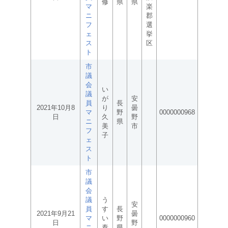
修
県
県
マ
楽
ニ
郡
フ
選
ェ
挙
ス
区
ト
市
議
会
い
議
が
安
員
長
2021年10月8
り
曇
マ
野
0000000968
日
久
野
ニ
県
美
市
フ
子
ェ
ス
ト
市
議
会
議
う
安
員
す
長
2021年9月21
曇
マ
い
野
0000000960
日
野
ニ
泰
県