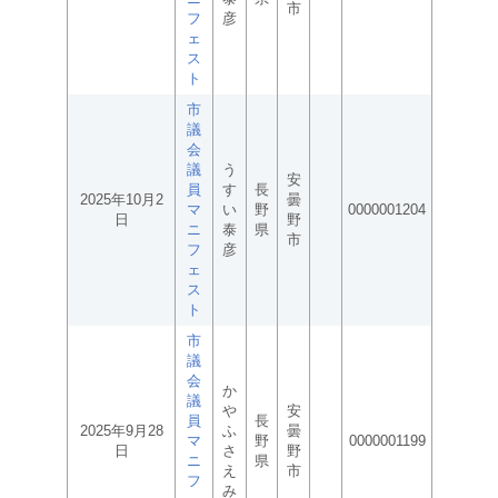
市
フ
彦
ェ
ス
ト
市
議
会
議
う
安
員
す
長
2025年10月2
曇
マ
い
野
0000001204
日
野
ニ
泰
県
市
フ
彦
ェ
ス
ト
市
議
会
か
議
や
安
員
長
2025年9月28
ふ
曇
マ
野
0000001199
日
さ
野
ニ
県
え
市
フ
み