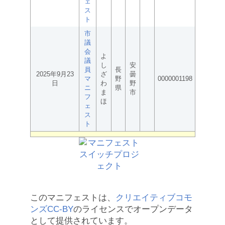
ェ
ス
ト
市
議
会
よ
議
し
安
員
長
2025年9月23
ざ
曇
マ
野
0000001198
日
わ
野
ニ
県
ま
市
フ
ほ
ェ
ス
ト
このマニフェストは、
クリエイティブコモ
ンズCC-BY
のライセンスでオープンデータ
として提供されています。