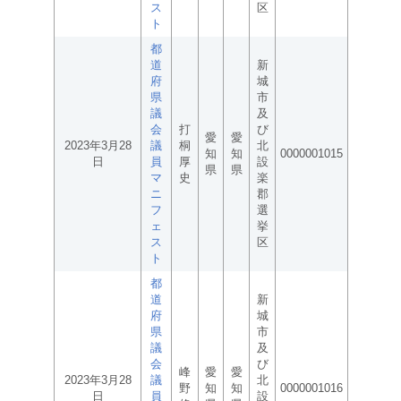
ス
区
ト
都
道
新
府
城
県
市
議
及
会
打
び
愛
愛
2023年3月28
議
桐
北
知
知
0000001015
日
員
厚
設
県
県
マ
史
楽
ニ
郡
フ
選
ェ
挙
ス
区
ト
都
道
新
府
城
県
市
議
及
会
び
峰
愛
愛
2023年3月28
議
北
野
知
知
0000001016
日
員
設