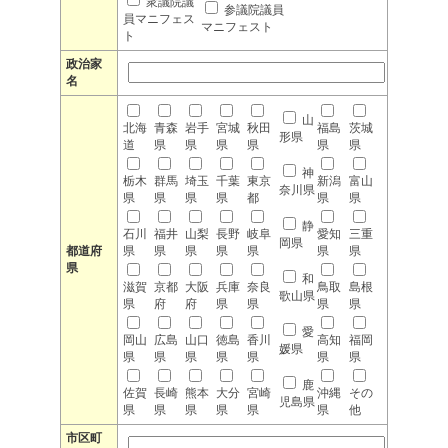
衆議院議
参議院議員
員マニフェス
マニフェスト
ト
政治家
名
山
北海
青森
岩手
宮城
秋田
福島
茨城
形県
道
県
県
県
県
県
県
神
栃木
群馬
埼玉
千葉
東京
新潟
富山
奈川県
県
県
県
県
都
県
県
静
石川
福井
山梨
長野
岐阜
愛知
三重
岡県
都道府
県
県
県
県
県
県
県
県
和
滋賀
京都
大阪
兵庫
奈良
鳥取
島根
歌山県
県
府
府
県
県
県
県
愛
岡山
広島
山口
徳島
香川
高知
福岡
媛県
県
県
県
県
県
県
県
鹿
佐賀
長崎
熊本
大分
宮崎
沖縄
その
児島県
県
県
県
県
県
県
他
市区町