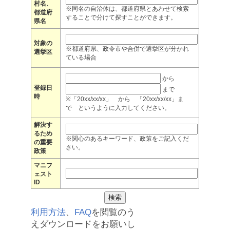
村名、
※同名の自治体は、都道府県とあわせて検索
都道府
することで分けて探すことができます。
県名
対象の
※都道府県、政令市や合併で選挙区が分かれ
選挙区
ている場合
から
登録日
まで
時
※「20xx/xx/xx」 から 「20xx/xx/xx」ま
で というように入力してください。
解決す
るため
※関心のあるキーワード、政策をご記入くだ
の重要
さい。
政策
マニフ
ェスト
ID
利用方法
、
FAQ
を閲覧のう
えダウンロードをお願いし