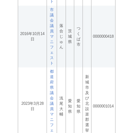
ト
市
議
会
議
落
つ
員
合
茨
2016年10月14
く
マ
じ
城
0000000418
日
ば
ニ
ゅ
県
市
フ
ん
ェ
ス
ト
都
道
新
府
城
県
市
議
及
会
浅
び
愛
愛
2023年3月28
議
尾
北
知
知
0000001014
日
員
大
設
県
県
マ
輔
楽
ニ
郡
フ
選
ェ
挙