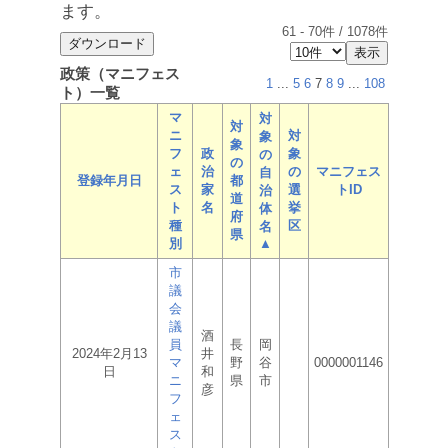
ます。
61
-
70
件 /
1078
件
政策（マニフェス
1
...
5
6
7
8
9
...
108
ト）一覧
マ
対
対
ニ
対
象
象
フ
政
象
の
の
ェ
治
の
マニフェス
自
登録年月日
都
ス
家
選
トID
治
道
ト
名
挙
体
府
種
区
名
県
別
▲
市
議
会
議
酒
員
長
岡
2024年2月13
井
マ
野
谷
0000001146
日
和
ニ
県
市
彦
フ
ェ
ス