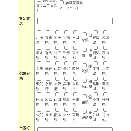
衆議院議
参議院議員
員マニフェス
マニフェスト
ト
政治家
名
山
北海
青森
岩手
宮城
秋田
福島
茨城
形県
道
県
県
県
県
県
県
神
栃木
群馬
埼玉
千葉
東京
新潟
富山
奈川県
県
県
県
県
都
県
県
静
石川
福井
山梨
長野
岐阜
愛知
三重
岡県
都道府
県
県
県
県
県
県
県
県
和
滋賀
京都
大阪
兵庫
奈良
鳥取
島根
歌山県
県
府
府
県
県
県
県
愛
岡山
広島
山口
徳島
香川
高知
福岡
媛県
県
県
県
県
県
県
県
鹿
佐賀
長崎
熊本
大分
宮崎
沖縄
その
児島県
県
県
県
県
県
県
他
市区町