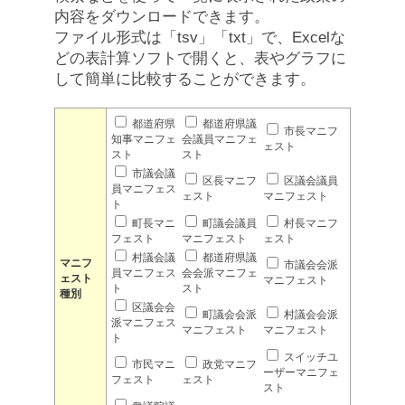
内容をダウンロードできます。
ファイル形式は「tsv」「txt」で、Excelな
どの表計算ソフトで開くと、表やグラフに
して簡単に比較することができます。
都道府県
都道府県議
市長マニフ
知事マニフェ
会議員マニフェ
ェスト
スト
スト
市議会議
区長マニフ
区議会議員
員マニフェス
ェスト
マニフェスト
ト
町長マニ
町議会議員
村長マニフ
フェスト
マニフェスト
ェスト
村議会議
都道府県議
マニフ
市議会会派
員マニフェス
会会派マニフェ
ェスト
マニフェスト
ト
スト
種別
区議会会
町議会会派
村議会会派
派マニフェス
マニフェスト
マニフェスト
ト
スイッチユ
市民マニ
政党マニフ
ーザーマニフェ
フェスト
ェスト
スト