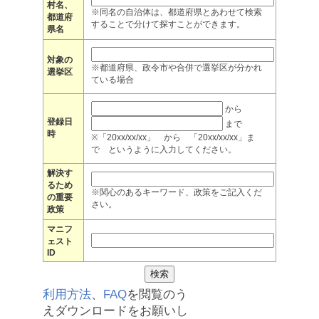
村名、
※同名の自治体は、都道府県とあわせて検索
都道府
することで分けて探すことができます。
県名
対象の
※都道府県、政令市や合併で選挙区が分かれ
選挙区
ている場合
から
登録日
まで
時
※「20xx/xx/xx」 から 「20xx/xx/xx」ま
で というように入力してください。
解決す
るため
※関心のあるキーワード、政策をご記入くだ
の重要
さい。
政策
マニフ
ェスト
ID
利用方法
、
FAQ
を閲覧のう
えダウンロードをお願いし