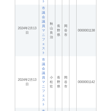
ト
市
議
会
議
秋
員
長
岡
2024年2月13
山
マ
野
谷
0000001138
日
良
ニ
県
市
治
フ
ェ
ス
ト
市
議
会
議
員
小
長
岡
2024年2月13
マ
松
野
谷
0000001142
日
ニ
壮
県
市
フ
ェ
ス
ト