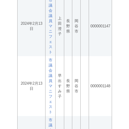
市
議
会
議
上
員
長
岡
2024年2月13
田
マ
野
谷
0000001147
日
澄
ニ
県
市
子
フ
ェ
ス
ト
市
議
会
議
早
員
出
長
岡
2024年2月13
マ
す
野
谷
0000001148
日
ニ
み
県
市
フ
子
ェ
ス
ト
市
議