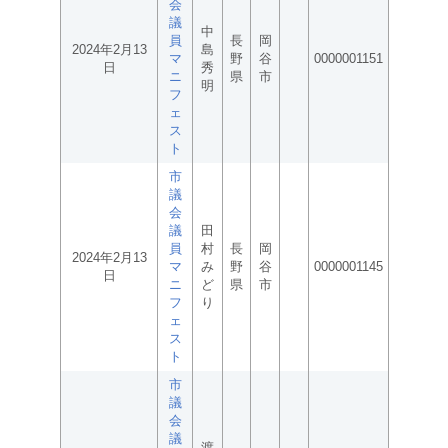
会
議
中
員
長
岡
2024年2月13
島
マ
野
谷
0000001151
日
秀
ニ
県
市
明
フ
ェ
ス
ト
市
議
会
議
田
員
村
長
岡
2024年2月13
マ
み
野
谷
0000001145
日
ニ
ど
県
市
フ
り
ェ
ス
ト
市
議
会
議
渡