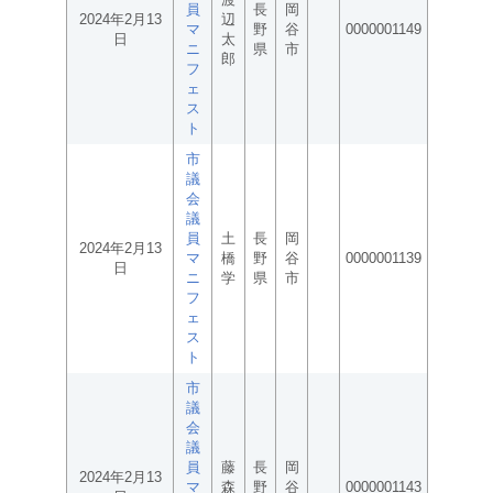
員
長
岡
2024年2月13
辺
マ
野
谷
0000001149
日
太
ニ
県
市
郎
フ
ェ
ス
ト
市
議
会
議
員
土
長
岡
2024年2月13
マ
橋
野
谷
0000001139
日
ニ
学
県
市
フ
ェ
ス
ト
市
議
会
議
員
藤
長
岡
2024年2月13
マ
森
野
谷
0000001143