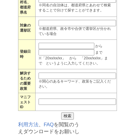
村名、
※同名の自治体は、都道府県とあわせて検索
都道府
することで分けて探すことができます。
県名
対象の
※都道府県、政令市や合併で選挙区が分かれ
選挙区
ている場合
から
登録日
まで
時
※「20xx/xx/xx」 から 「20xx/xx/xx」ま
で というように入力してください。
解決す
るため
※関心のあるキーワード、政策をご記入くだ
の重要
さい。
政策
マニフ
ェスト
ID
利用方法
、
FAQ
を閲覧のう
えダウンロードをお願いし