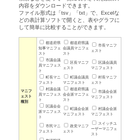
内容をダウンロードできます。
ファイル形式は「tsv」「txt」で、Excelな
どの表計算ソフトで開くと、表やグラフに
して簡単に比較することができます。
都道府県
都道府県議
市長マニフ
知事マニフェ
会議員マニフェ
ェスト
スト
スト
市議会議
区長マニフ
区議会議員
員マニフェス
ェスト
マニフェスト
ト
町長マニ
町議会議員
村長マニフ
フェスト
マニフェスト
ェスト
村議会議
都道府県議
マニフ
市議会会派
員マニフェス
会会派マニフェ
ェスト
マニフェスト
ト
スト
種別
区議会会
町議会会派
村議会会派
派マニフェス
マニフェスト
マニフェスト
ト
スイッチユ
市民マニ
政党マニフ
ーザーマニフェ
フェスト
ェスト
スト