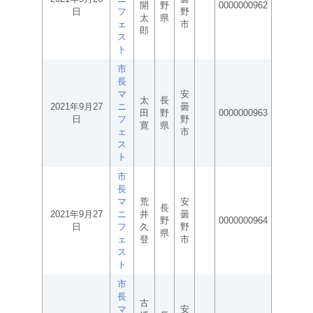
開
野
0000000962
日
フ
野
太
県
ェ
市
郎
ス
ト
市
長
マ
安
太
長
2021年9月27
ニ
曇
田
野
0000000963
日
フ
野
寛
県
ェ
市
ス
ト
市
長
マ
荒
安
長
2021年9月27
ニ
井
曇
野
0000000964
日
フ
久
野
県
ェ
登
市
ス
ト
市
長
古
マ
安