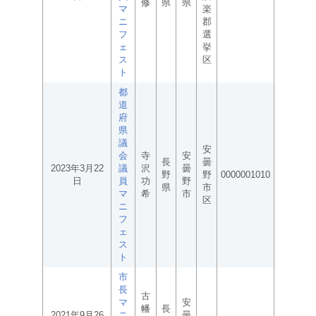
修
県
県
マ
楽
ニ
郡
フ
選
ェ
挙
ス
区
ト
都
道
府
県
議
安
会
寺
安
長
曇
2023年3月22
議
沢
曇
野
野
0000001010
日
員
功
野
県
市
マ
希
市
区
ニ
フ
ェ
ス
ト
市
長
古
マ
安
幡
長
2021年9月26
ニ
曇