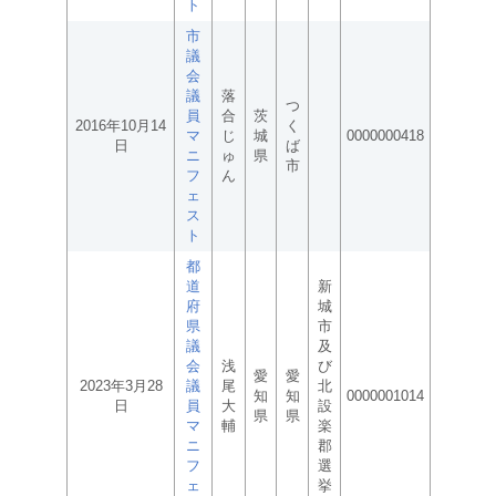
ト
市
議
会
議
落
つ
員
合
茨
2016年10月14
く
マ
じ
城
0000000418
日
ば
ニ
ゅ
県
市
フ
ん
ェ
ス
ト
都
道
新
府
城
県
市
議
及
会
浅
び
愛
愛
2023年3月28
議
尾
北
知
知
0000001014
日
員
大
設
県
県
マ
輔
楽
ニ
郡
フ
選
ェ
挙