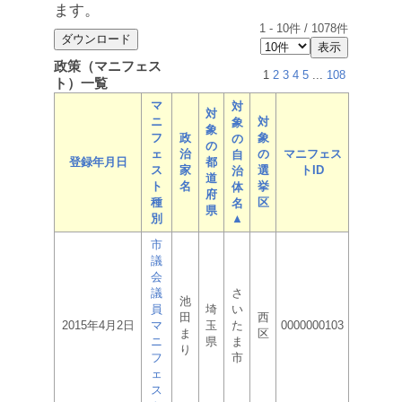
ます。
1
-
10
件 /
1078
件
政策（マニフェス
1
2
3
4
5
...
108
ト）一覧
マ
対
対
ニ
対
象
象
フ
政
象
の
の
ェ
治
の
マニフェス
自
登録年月日
都
ス
家
選
トID
治
道
ト
名
挙
体
府
種
区
名
県
別
▲
市
議
会
議
さ
池
員
埼
い
田
西
2015年4月2日
マ
玉
た
0000000103
ま
区
ニ
県
ま
り
フ
市
ェ
ス