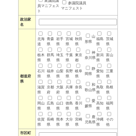
衆議院議
参議院議員
員マニフェス
マニフェスト
ト
政治家
名
山
北海
青森
岩手
宮城
秋田
福島
茨城
形県
道
県
県
県
県
県
県
神
栃木
群馬
埼玉
千葉
東京
新潟
富山
奈川県
県
県
県
県
都
県
県
静
石川
福井
山梨
長野
岐阜
愛知
三重
岡県
都道府
県
県
県
県
県
県
県
県
和
滋賀
京都
大阪
兵庫
奈良
鳥取
島根
歌山県
県
府
府
県
県
県
県
愛
岡山
広島
山口
徳島
香川
高知
福岡
媛県
県
県
県
県
県
県
県
鹿
佐賀
長崎
熊本
大分
宮崎
沖縄
その
児島県
県
県
県
県
県
県
他
市区町