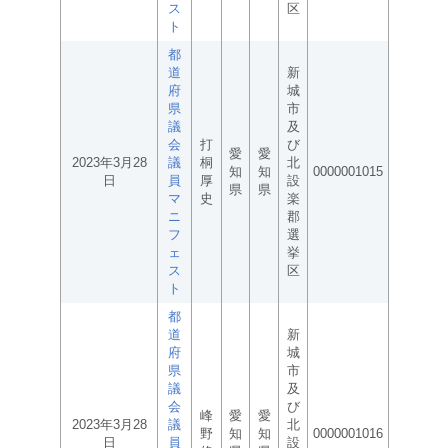
ス
区
ト
都
道
新
府
城
県
市
議
及
会
打
び
愛
愛
2023年3月28
議
桐
北
知
知
0000001015
日
員
厚
設
県
県
マ
史
楽
ニ
郡
フ
選
ェ
挙
ス
区
ト
都
道
新
府
城
県
市
議
及
会
び
峰
愛
愛
2023年3月28
議
北
野
知
知
0000001016
日
員
設