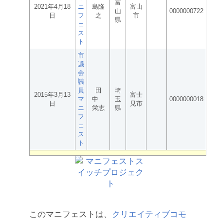
富
2021年4月18
ニ
島隆
富山
山
0000000722
日
フ
之
市
県
ェ
ス
ト
市
議
会
議
員
田
埼
2015年3月13
富士
マ
中
玉
0000000018
日
見市
ニ
栄志
県
フ
ェ
ス
ト
このマニフェストは、
クリエイティブコモ