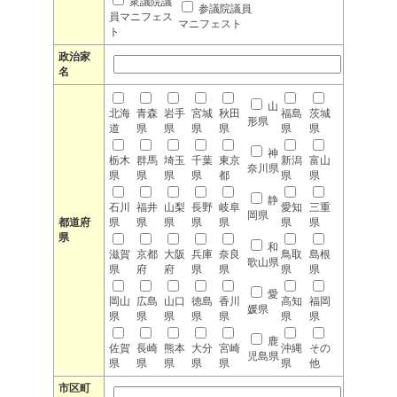
衆議院議
参議院議員
員マニフェス
マニフェスト
ト
政治家
名
山
北海
青森
岩手
宮城
秋田
福島
茨城
形県
道
県
県
県
県
県
県
神
栃木
群馬
埼玉
千葉
東京
新潟
富山
奈川県
県
県
県
県
都
県
県
静
石川
福井
山梨
長野
岐阜
愛知
三重
岡県
都道府
県
県
県
県
県
県
県
県
和
滋賀
京都
大阪
兵庫
奈良
鳥取
島根
歌山県
県
府
府
県
県
県
県
愛
岡山
広島
山口
徳島
香川
高知
福岡
媛県
県
県
県
県
県
県
県
鹿
佐賀
長崎
熊本
大分
宮崎
沖縄
その
児島県
県
県
県
県
県
県
他
市区町