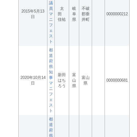
議
員
太
岐
不破
2015年5月13
マ
田
阜
郡垂
0000000212
日
ニ
佳祐
県
井町
フ
ェ
ス
ト
都
道
府
県
知
新田
富
2020年10月14
事
富山
はち
山
0000000681
日
マ
県
ろう
県
ニ
フ
ェ
ス
ト
都
道
府
県