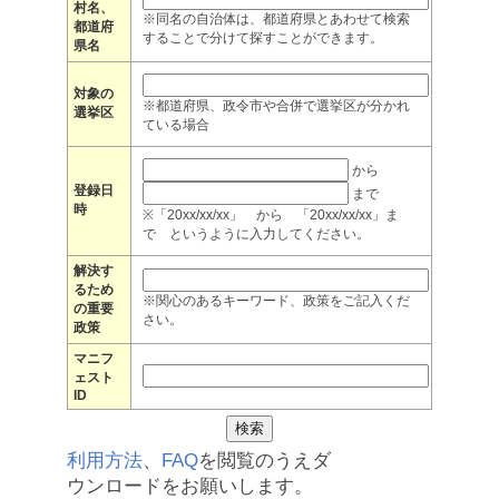
村名、
※同名の自治体は、都道府県とあわせて検索
都道府
することで分けて探すことができます。
県名
対象の
※都道府県、政令市や合併で選挙区が分かれ
選挙区
ている場合
から
登録日
まで
時
※「20xx/xx/xx」 から 「20xx/xx/xx」ま
で というように入力してください。
解決す
るため
※関心のあるキーワード、政策をご記入くだ
の重要
さい。
政策
マニフ
ェスト
ID
利用方法
、
FAQ
を閲覧のうえダ
ウンロードをお願いします。