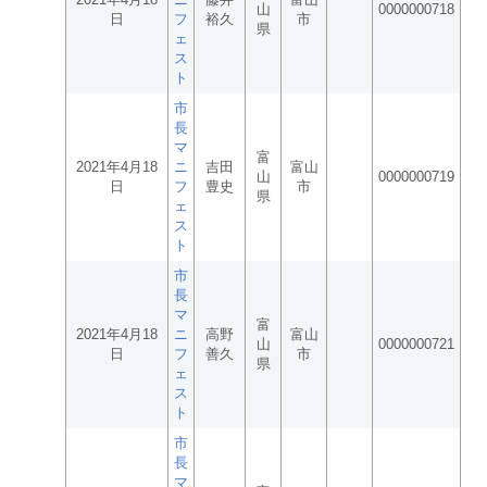
山
0000000718
日
フ
裕久
市
県
ェ
ス
ト
市
長
マ
富
2021年4月18
ニ
吉田
富山
山
0000000719
日
フ
豊史
市
県
ェ
ス
ト
市
長
マ
富
2021年4月18
ニ
高野
富山
山
0000000721
日
フ
善久
市
県
ェ
ス
ト
市
長
マ