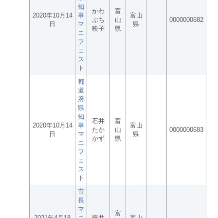
知
かわ
富
2020年10月14
事
富山
ぶち
山
0000000682
日
マ
県
映子
県
ニ
フ
ェ
ス
ト
都
道
府
県
知
石井
富
2020年10月14
事
富山
たか
山
0000000683
日
マ
県
かず
県
ニ
フ
ェ
ス
ト
市
長
マ
富
2021年4月18
ニ
藤井
富山