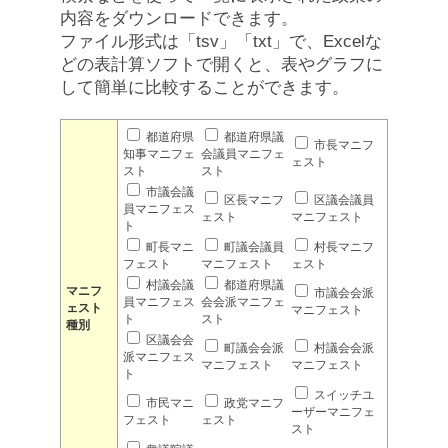
内容をダウンロードできます。
ファイル形式は「tsv」「txt」で、Excelな
どの表計算ソフトで開くと、表やグラフに
して簡単に比較することができます。
都道府県
都道府県議
市長マニフ
知事マニフェ
会議員マニフェ
ェスト
スト
スト
市議会議
区長マニフ
区議会議員
員マニフェス
ェスト
マニフェスト
ト
町長マニ
町議会議員
村長マニフ
フェスト
マニフェスト
ェスト
村議会議
都道府県議
マニフ
市議会会派
員マニフェス
会会派マニフェ
ェスト
マニフェスト
ト
スト
種別
区議会会
町議会会派
村議会会派
派マニフェス
マニフェスト
マニフェスト
ト
スイッチユ
市民マニ
政党マニフ
ーザーマニフェ
フェスト
ェスト
スト