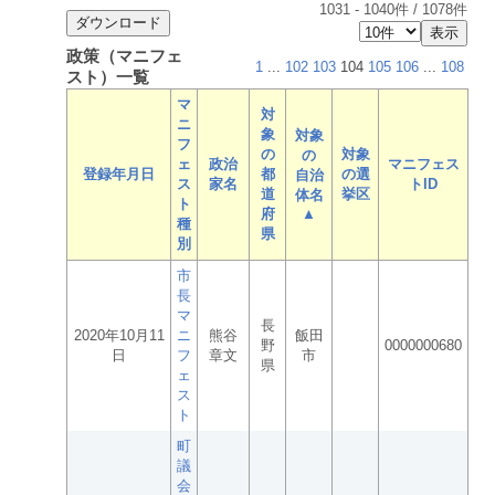
1031
-
1040
件 /
1078
件
政策（マニフェ
1
...
102
103
104
105
106
...
108
スト）一覧
マ
対
ニ
象
対象
フ
の
対象
の
ェ
政治
マニフェス
登録年月日
都
の選
自治
ス
家名
トID
道
挙区
体名
ト
府
▲
種
県
別
市
長
マ
長
2020年10月11
ニ
熊谷
飯田
野
0000000680
日
フ
章文
市
県
ェ
ス
ト
町
議
会