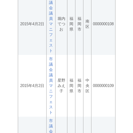
議
会
議
員
堀内
福
福
南
2015年4月2日
マ
てつ
岡
岡
0000000108
区
ニ
お
県
市
フ
ェ
ス
ト
市
議
会
議
員
星野
福
福
中
2015年4月2日
マ
みえ
岡
岡
央
0000000109
ニ
子
県
市
区
フ
ェ
ス
ト
市
議
会