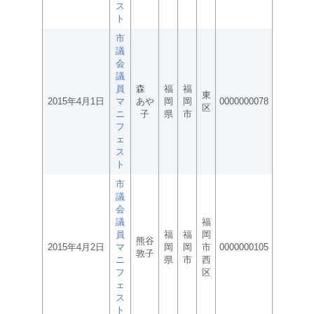
ス
ト
市
議
会
議
員
森
福
福
東
2015年4月1日
マ
あや
岡
岡
0000000078
区
ニ
子
県
市
フ
ェ
ス
ト
市
議
会
議
福
員
福
福
岡
熊谷
2015年4月2日
マ
岡
岡
市
0000000105
敦子
ニ
県
市
西
フ
区
ェ
ス
ト