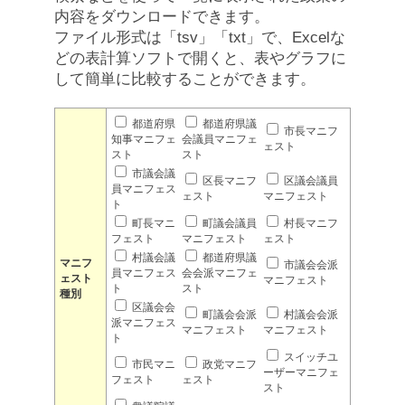
内容をダウンロードできます。
ファイル形式は「tsv」「txt」で、Excelな
どの表計算ソフトで開くと、表やグラフに
して簡単に比較することができます。
都道府県
都道府県議
市長マニフ
知事マニフェ
会議員マニフェ
ェスト
スト
スト
市議会議
区長マニフ
区議会議員
員マニフェス
ェスト
マニフェスト
ト
町長マニ
町議会議員
村長マニフ
フェスト
マニフェスト
ェスト
村議会議
都道府県議
マニフ
市議会会派
員マニフェス
会会派マニフェ
ェスト
マニフェスト
ト
スト
種別
区議会会
町議会会派
村議会会派
派マニフェス
マニフェスト
マニフェスト
ト
スイッチユ
市民マニ
政党マニフ
ーザーマニフェ
フェスト
ェスト
スト