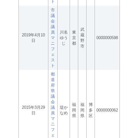
ト
市
議
会
議
武
員
川名
東
2019年4月10
蔵
マ
ゆう
京
0000000598
日
野
ニ
じ
都
市
フ
ェ
ス
ト
都
道
府
県
議
会
福
福
博
2015年3月29
議
堤か
岡
岡
多
0000000062
日
員
なめ
県
県
区
マ
ニ
フ
ェ