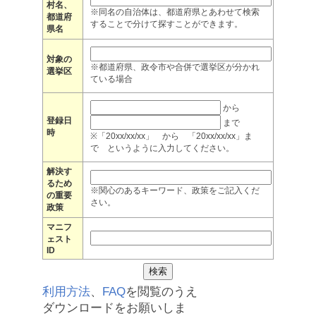
村名、
※同名の自治体は、都道府県とあわせて検索
都道府
することで分けて探すことができます。
県名
対象の
※都道府県、政令市や合併で選挙区が分かれ
選挙区
ている場合
から
登録日
まで
時
※「20xx/xx/xx」 から 「20xx/xx/xx」ま
で というように入力してください。
解決す
るため
※関心のあるキーワード、政策をご記入くだ
の重要
さい。
政策
マニフ
ェスト
ID
利用方法
、
FAQ
を閲覧のうえ
ダウンロードをお願いしま