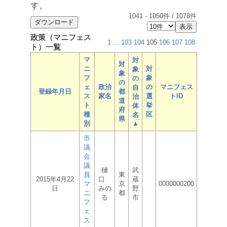
す。
1041
-
1050
件 /
1078
件
政策（マニフェス
1
...
103
104
105
106
107
108
ト）一覧
マ
対
対
ニ
対
象
象
フ
象
の
の
ェ
政治
の
マニフェス
自
登録年月日
都
ス
家名
選
トID
治
道
ト
挙
体
府
種
区
名
県
別
▲
市
議
会
議
樋
武
員
東
2015年4月22
口
蔵
マ
京
0000000200
日
みの
野
ニ
都
る
市
フ
ェ
ス