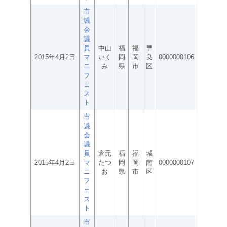
市
議
会
議
員
中山
福
福
早
2015年4月2日
マ
いく
岡
岡
良
0000000106
ニ
み
県
市
区
フ
ェ
ス
ト
市
議
会
議
員
倉元
福
福
城
2015年4月2日
マ
たつ
岡
岡
南
0000000107
ニ
お
県
市
区
フ
ェ
ス
ト
市