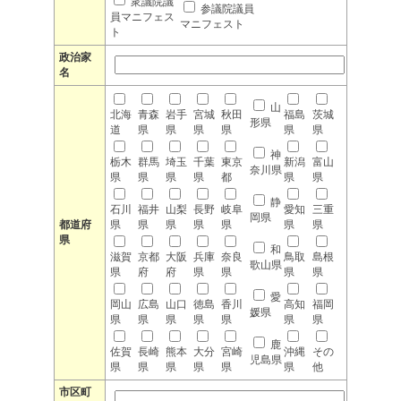
衆議院議
参議院議員
員マニフェス
マニフェスト
ト
政治家
名
山
北海
青森
岩手
宮城
秋田
福島
茨城
形県
道
県
県
県
県
県
県
神
栃木
群馬
埼玉
千葉
東京
新潟
富山
奈川県
県
県
県
県
都
県
県
静
石川
福井
山梨
長野
岐阜
愛知
三重
岡県
都道府
県
県
県
県
県
県
県
県
和
滋賀
京都
大阪
兵庫
奈良
鳥取
島根
歌山県
県
府
府
県
県
県
県
愛
岡山
広島
山口
徳島
香川
高知
福岡
媛県
県
県
県
県
県
県
県
鹿
佐賀
長崎
熊本
大分
宮崎
沖縄
その
児島県
県
県
県
県
県
県
他
市区町