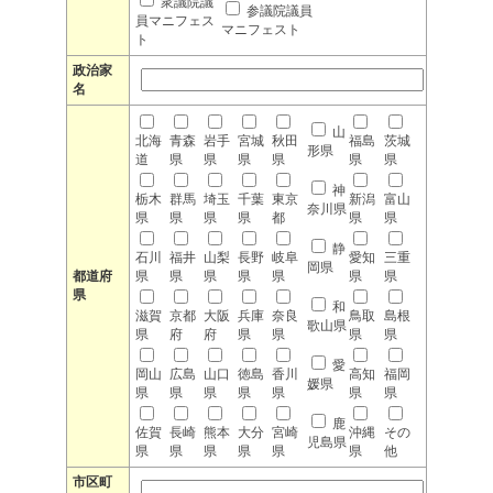
衆議院議
参議院議員
員マニフェス
マニフェスト
ト
政治家
名
山
北海
青森
岩手
宮城
秋田
福島
茨城
形県
道
県
県
県
県
県
県
神
栃木
群馬
埼玉
千葉
東京
新潟
富山
奈川県
県
県
県
県
都
県
県
静
石川
福井
山梨
長野
岐阜
愛知
三重
岡県
都道府
県
県
県
県
県
県
県
県
和
滋賀
京都
大阪
兵庫
奈良
鳥取
島根
歌山県
県
府
府
県
県
県
県
愛
岡山
広島
山口
徳島
香川
高知
福岡
媛県
県
県
県
県
県
県
県
鹿
佐賀
長崎
熊本
大分
宮崎
沖縄
その
児島県
県
県
県
県
県
県
他
市区町