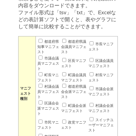
内容をダウンロードできます。
ファイル形式は「tsv」「txt」で、Excelな
どの表計算ソフトで開くと、表やグラフに
して簡単に比較することができます。
都道府県
都道府県議
市長マニフ
知事マニフェ
会議員マニフェ
ェスト
スト
スト
市議会議
区長マニフ
区議会議員
員マニフェス
ェスト
マニフェスト
ト
町長マニ
町議会議員
村長マニフ
フェスト
マニフェスト
ェスト
村議会議
都道府県議
マニフ
市議会会派
員マニフェス
会会派マニフェ
ェスト
マニフェスト
ト
スト
種別
区議会会
町議会会派
村議会会派
派マニフェス
マニフェスト
マニフェスト
ト
スイッチユ
市民マニ
政党マニフ
ーザーマニフェ
フェスト
ェスト
スト