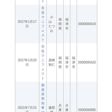
ト
市
長
マ
小
福
福
2017年1月17
ニ
山
岡
津
0000000419
日
フ
たつ
県
市
ェ
お
ス
ト
市
長
マ
福
福
福
2017年1月20
ニ
原崎
岡
津
津
0000000420
日
フ
智仁
県
市
市
ェ
ス
ト
都
道
府
県
知
兵
兵
2021年7月15
事
服部
庫
庫
0000000895