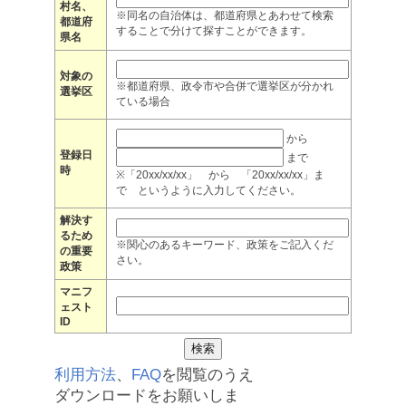
村名、
※同名の自治体は、都道府県とあわせて検索
都道府
することで分けて探すことができます。
県名
対象の
※都道府県、政令市や合併で選挙区が分かれ
選挙区
ている場合
から
登録日
まで
時
※「20xx/xx/xx」 から 「20xx/xx/xx」ま
で というように入力してください。
解決す
るため
※関心のあるキーワード、政策をご記入くだ
の重要
さい。
政策
マニフ
ェスト
ID
利用方法
、
FAQ
を閲覧のうえ
ダウンロードをお願いしま