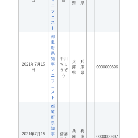
日
マ
修
県
県
ニ
フ
ェ
ス
ト
都
道
府
県
知
中川
兵
兵
2021年7月15
事
ちょ
庫
庫
0000000896
日
マ
うぞ
県
県
ニ
う
フ
ェ
ス
ト
都
道
府
県
知
兵
兵
2021年7月15
事
斎藤
庫
庫
0000000897