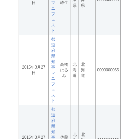
日
マ
峰生
県
県
ニ
フ
ェ
ス
ト
都
道
府
県
知
高橋
北
北
2015年3月27
事
はる
海
海
0000000055
日
マ
み
道
道
ニ
フ
ェ
ス
ト
都
道
府
県
知
北
北
2015年3月27
事
佐藤