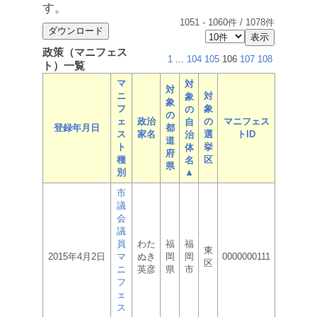
す。
1051
-
1060
件 /
1078
件
政策（マニフェス
1
...
104
105
106
107
108
ト）一覧
マ
対
対
ニ
対
象
象
フ
象
の
の
ェ
政治
の
マニフェス
自
登録年月日
都
ス
家名
選
トID
治
道
ト
挙
体
府
種
区
名
県
別
▲
市
議
会
議
員
わた
福
福
東
2015年4月2日
マ
ぬき
岡
岡
0000000111
区
ニ
英彦
県
市
フ
ェ
ス