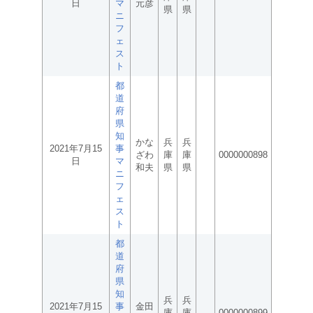
日
マ
元彦
県
県
ニ
フ
ェ
ス
ト
都
道
府
県
知
かな
兵
兵
2021年7月15
事
ざわ
庫
庫
0000000898
日
マ
和夫
県
県
ニ
フ
ェ
ス
ト
都
道
府
県
知
兵
兵
2021年7月15
事
金田
庫
庫
0000000899