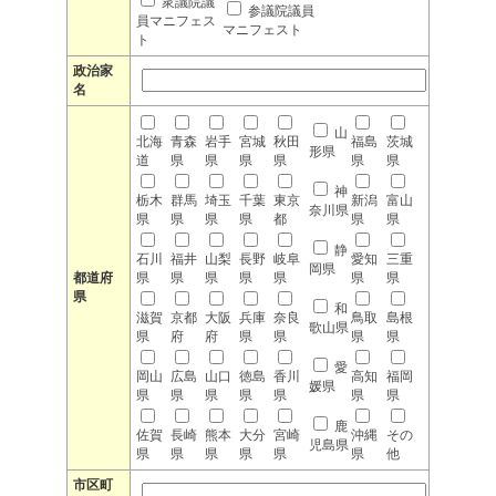
衆議院議
参議院議員
員マニフェス
マニフェスト
ト
政治家
名
山
北海
青森
岩手
宮城
秋田
福島
茨城
形県
道
県
県
県
県
県
県
神
栃木
群馬
埼玉
千葉
東京
新潟
富山
奈川県
県
県
県
県
都
県
県
静
石川
福井
山梨
長野
岐阜
愛知
三重
岡県
都道府
県
県
県
県
県
県
県
県
和
滋賀
京都
大阪
兵庫
奈良
鳥取
島根
歌山県
県
府
府
県
県
県
県
愛
岡山
広島
山口
徳島
香川
高知
福岡
媛県
県
県
県
県
県
県
県
鹿
佐賀
長崎
熊本
大分
宮崎
沖縄
その
児島県
県
県
県
県
県
県
他
市区町