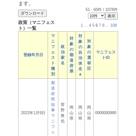
ます。
51
-
60
件 /
1078
件
政策（マニフェス
1
...
4
5
6
7
8
...
108
ト）一覧
マ
対
対
ニ
対
象
象
フ
政
象
の
の
ェ
治
の
マニフェス
自
登録年月日
都
ス
家
選
トID
治
道
ト
名
挙
体
府
種
区
名
県
別
▲
都
道
府
県
知
菅
岡
岡
岡
事
野
2022年1月9日
山
山
山
0000000990
マ
敦
県
県
県
ニ
也
フ
ェ