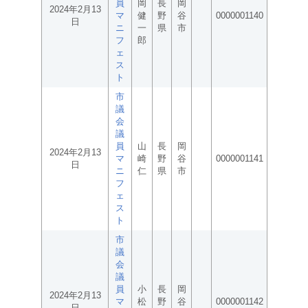
員
岡
長
岡
2024年2月13
マ
健
野
谷
0000001140
日
ニ
一
県
市
フ
郎
ェ
ス
ト
市
議
会
議
員
山
長
岡
2024年2月13
マ
崎
野
谷
0000001141
日
ニ
仁
県
市
フ
ェ
ス
ト
市
議
会
議
員
小
長
岡
2024年2月13
マ
松
野
谷
0000001142
日