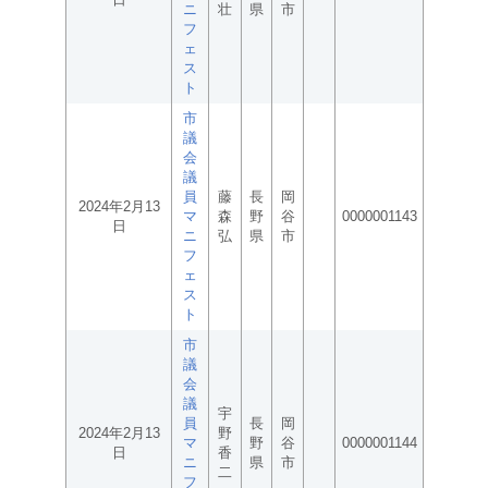
ニ
壮
県
市
フ
ェ
ス
ト
市
議
会
議
員
藤
長
岡
2024年2月13
マ
森
野
谷
0000001143
日
ニ
弘
県
市
フ
ェ
ス
ト
市
議
会
議
宇
員
長
岡
2024年2月13
野
マ
野
谷
0000001144
日
香
ニ
県
市
二
フ