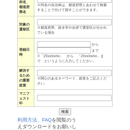
村名、
※同名の自治体は、都道府県とあわせて検索
都道府
することで分けて探すことができます。
県名
対象の
※都道府県、政令市や合併で選挙区が分かれ
選挙区
ている場合
から
登録日
まで
時
※「20xx/xx/xx」 から 「20xx/xx/xx」ま
で というように入力してください。
解決す
るため
※関心のあるキーワード、政策をご記入くだ
の重要
さい。
政策
マニフ
ェスト
ID
利用方法
、
FAQ
を閲覧のう
えダウンロードをお願いし