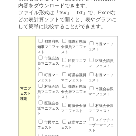
内容をダウンロードできます。
ファイル形式は「tsv」「txt」で、Excelな
どの表計算ソフトで開くと、表やグラフに
して簡単に比較することができます。
都道府県
都道府県議
市長マニフ
知事マニフェ
会議員マニフェ
ェスト
スト
スト
市議会議
区長マニフ
区議会議員
員マニフェス
ェスト
マニフェスト
ト
町長マニ
町議会議員
村長マニフ
フェスト
マニフェスト
ェスト
村議会議
都道府県議
マニフ
市議会会派
員マニフェス
会会派マニフェ
ェスト
マニフェスト
ト
スト
種別
区議会会
町議会会派
村議会会派
派マニフェス
マニフェスト
マニフェスト
ト
スイッチユ
市民マニ
政党マニフ
ーザーマニフェ
フェスト
ェスト
スト