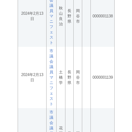
会
議
秋
員
長
岡
2024年2月13
山
マ
野
谷
0000001138
日
良
ニ
県
市
治
フ
ェ
ス
ト
市
議
会
議
員
土
長
岡
2024年2月13
マ
橋
野
谷
0000001139
日
ニ
学
県
市
フ
ェ
ス
ト
市
議
会
議
花