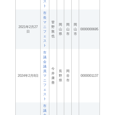
ス
ト
市
長
マ
菅
岡
岡
岡
2021年2月27
ニ
野
山
山
山
0000000695
日
フ
敦
県
市
市
ェ
也
ス
ト
市
議
会
議
今
員
長
岡
井
2024年2月8日
マ
野
谷
0000001137
康
ニ
県
市
善
フ
ェ
ス
ト
市
議