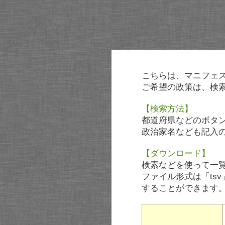
こちらは、マニフェ
ご希望の政策は、検
【検索方法】
都道府県などのボタ
政治家名なども記入
【ダウンロード】
検索などを使って一
ファイル形式は「tsv
することができます