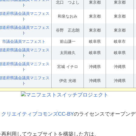
北口 つよし
東京都
東京都
ト
都道府県議会議員マニフェス
和泉なおみ
東京都
東京都
ト
都道府県議会議員マニフェス
谷野 正志朗
東京都
東京都
ト
市議会議員マニフェスト
前山謙一
岐阜県
岐阜市
都道府県議会議員マニフェス
太田維久
岐阜県
岐阜県
ト
都道府県議会議員マニフェス
宮城 イチロ
沖縄県
沖縄県
ト
都道府県議会議員マニフェス
伊佐 光雄
沖縄県
沖縄県
ト
、
クリエイティブコモンズCC-BY
のライセンスでオープンデ
を再利用してウェブサイトを構築した方は、