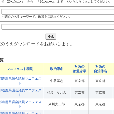
※「20xx/xx/xx」 から 「20xx/xx/xx」まで というように入力してください。
※関心のあるキーワード、政策をご記入ください。
覧のうえダウンロードをお願いします。
覧
対象の
対象の
マニフェスト種別
政治家名
都道府県
自治体名
都道府県議会議員マニフェス
中谷基志
東京都
東京都
ト
都道府県議会議員マニフェス
和泉 なおみ
東京都
東京都
ト
都道府県議会議員マニフェス
米川大二郎
東京都
東京都
ト
都道府県議会議員マニフェス