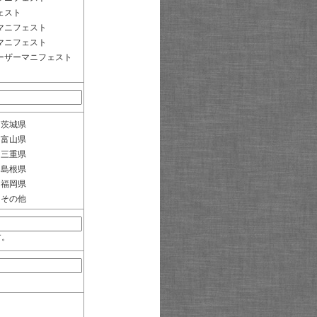
ェスト
マニフェスト
マニフェスト
ーザーマニフェスト
茨城県
富山県
三重県
島根県
福岡県
その他
す。