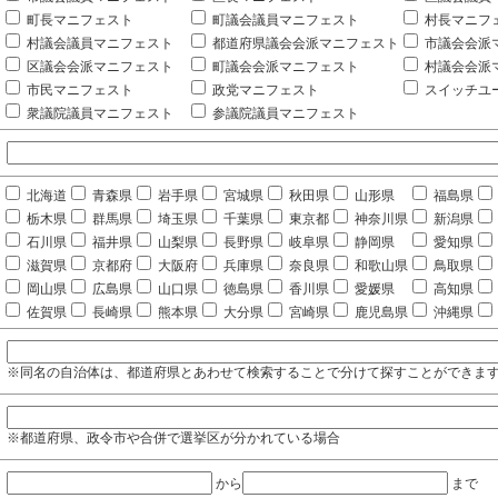
町長マニフェスト
町議会議員マニフェスト
村長マニフ
村議会議員マニフェスト
都道府県議会会派マニフェスト
市議会会派
区議会会派マニフェスト
町議会会派マニフェスト
村議会会派
市民マニフェスト
政党マニフェスト
スイッチユ
衆議院議員マニフェスト
参議院議員マニフェスト
北海道
青森県
岩手県
宮城県
秋田県
山形県
福島県
栃木県
群馬県
埼玉県
千葉県
東京都
神奈川県
新潟県
石川県
福井県
山梨県
長野県
岐阜県
静岡県
愛知県
滋賀県
京都府
大阪府
兵庫県
奈良県
和歌山県
鳥取県
岡山県
広島県
山口県
徳島県
香川県
愛媛県
高知県
佐賀県
長崎県
熊本県
大分県
宮崎県
鹿児島県
沖縄県
※同名の自治体は、都道府県とあわせて検索することで分けて探すことができま
※都道府県、政令市や合併で選挙区が分かれている場合
から
まで