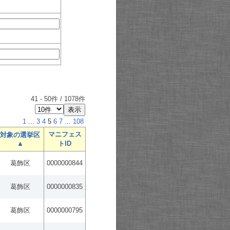
41
-
50
件 /
1078
件
1
...
3
4
5
6
7
...
108
マニフェス
対象の選挙区
▲
トID
葛飾区
0000000844
葛飾区
0000000835
葛飾区
0000000795