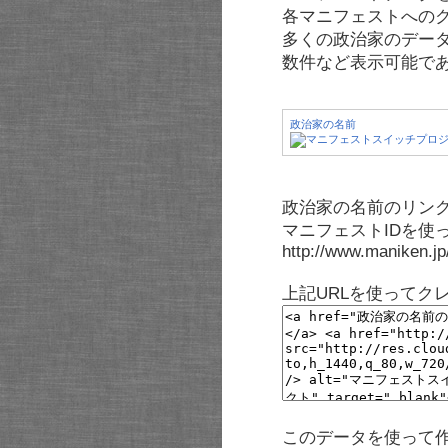
各マニフェストへの
多くの政治家のデー
数件など表示可能で
政治家の名前
政治家の名前のリンク
マニフェストIDを使
http://www.maniken.j
上記URLを使ってク
このデータを使って