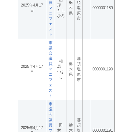
員
栃
須
2025年4月17
形
マ
木
塩
0000001189
日
とし
ニ
県
原
ひろ
フ
市
ェ
ス
ト
市
議
会
議
那
相
員
栃
須
2025年4月17
馬
マ
木
塩
0000001190
日
つよ
ニ
県
原
し
フ
市
ェ
ス
ト
市
議
会
議
那
員
田
栃
須
2025年4月17
マ
村
木
塩
0000001191