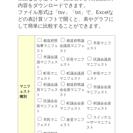
内容をダウンロードできます。
ファイル形式は「tsv」「txt」で、Excelな
どの表計算ソフトで開くと、表やグラフに
して簡単に比較することができます。
都道府県
都道府県議
市長マニフ
知事マニフェ
会議員マニフェ
ェスト
スト
スト
市議会議
区長マニフ
区議会議員
員マニフェス
ェスト
マニフェスト
ト
町長マニ
町議会議員
村長マニフ
フェスト
マニフェスト
ェスト
村議会議
都道府県議
マニフ
市議会会派
員マニフェス
会会派マニフェ
ェスト
マニフェスト
ト
スト
種別
区議会会
町議会会派
村議会会派
派マニフェス
マニフェスト
マニフェスト
ト
スイッチユ
市民マニ
政党マニフ
ーザーマニフェ
フェスト
ェスト
スト