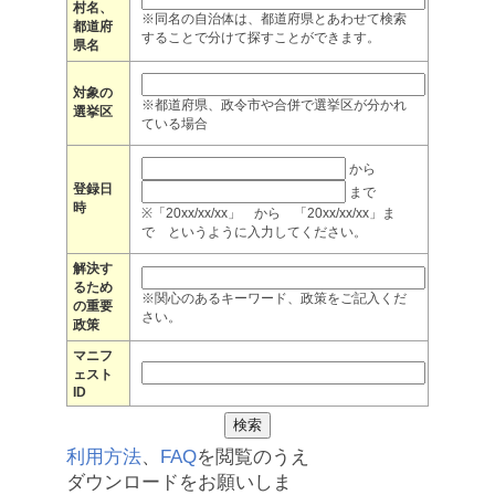
村名、
※同名の自治体は、都道府県とあわせて検索
都道府
することで分けて探すことができます。
県名
対象の
※都道府県、政令市や合併で選挙区が分かれ
選挙区
ている場合
から
登録日
まで
時
※「20xx/xx/xx」 から 「20xx/xx/xx」ま
で というように入力してください。
解決す
るため
※関心のあるキーワード、政策をご記入くだ
の重要
さい。
政策
マニフ
ェスト
ID
利用方法
、
FAQ
を閲覧のうえ
ダウンロードをお願いしま