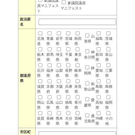
衆議院議
参議院議員
員マニフェス
マニフェスト
ト
政治家
名
山
北海
青森
岩手
宮城
秋田
福島
茨城
形県
道
県
県
県
県
県
県
神
栃木
群馬
埼玉
千葉
東京
新潟
富山
奈川県
県
県
県
県
都
県
県
静
石川
福井
山梨
長野
岐阜
愛知
三重
岡県
都道府
県
県
県
県
県
県
県
県
和
滋賀
京都
大阪
兵庫
奈良
鳥取
島根
歌山県
県
府
府
県
県
県
県
愛
岡山
広島
山口
徳島
香川
高知
福岡
媛県
県
県
県
県
県
県
県
鹿
佐賀
長崎
熊本
大分
宮崎
沖縄
その
児島県
県
県
県
県
県
県
他
市区町