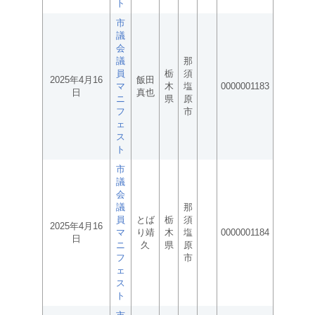
ト
市
議
会
議
那
員
栃
須
2025年4月16
飯田
マ
木
塩
0000001183
日
真也
ニ
県
原
フ
市
ェ
ス
ト
市
議
会
議
那
員
とば
栃
須
2025年4月16
マ
り靖
木
塩
0000001184
日
ニ
久
県
原
フ
市
ェ
ス
ト