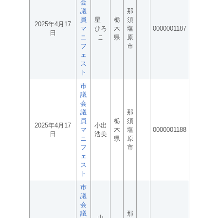
会
議
那
員
星
栃
須
2025年4月17
マ
ひろ
木
塩
0000001187
日
ニ
こ
県
原
フ
市
ェ
ス
ト
市
議
会
議
那
員
栃
須
2025年4月17
小出
マ
木
塩
0000001188
日
浩美
ニ
県
原
フ
市
ェ
ス
ト
市
議
会
議
那
山