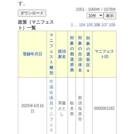
す。
1051
-
1060
件 /
1078
件
政策（マニフェス
1
...
104
105
106
107
108
ト）一覧
マ
対
対
対
ニ
象
象
象
フ
の
の
の
ェ
政治
マニフェス
登録年月日
都
自
選
ス
家名
トID
道
治
挙
ト
府
体
区
種
県
名
▲
別
市
議
会
議
那
員
斉藤
栃
須
2025年4月16
マ
さと
木
塩
0000001182
日
ニ
し
県
原
フ
市
ェ
ス