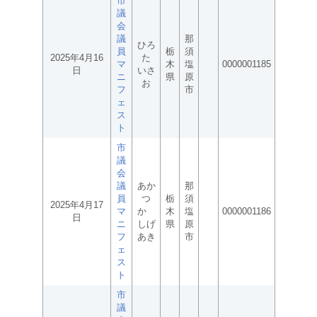
市
議
会
議
那
ひろ
員
栃
須
2025年4月16
た
マ
木
塩
0000001185
日
いさ
ニ
県
原
お
フ
市
ェ
ス
ト
市
議
会
議
あか
那
員
つ
栃
須
2025年4月17
マ
か
木
塩
0000001186
日
ニ
しげ
県
原
フ
あき
市
ェ
ス
ト
市
議