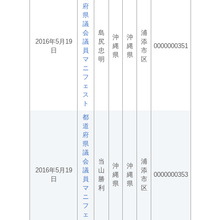
府
県
議
会
島
浦
沖
沖
2016年5月19
議
尻
添
縄
縄
0000000351
日
員
忠
市
県
県
マ
明
区
ニ
フ
ェ
ス
ト
都
道
府
県
議
会
当
浦
沖
沖
2016年5月19
議
山
添
縄
縄
0000000353
日
員
勝
市
県
県
マ
利
区
ニ
フ
ェ