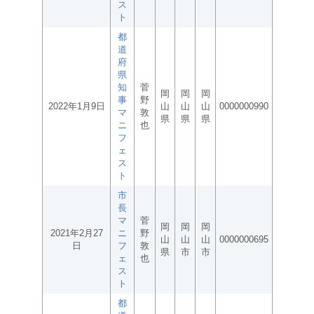
ス
ト
都
道
府
県
知
菅
岡
岡
岡
事
野
2022年1月9日
山
山
山
0000000990
マ
敦
県
県
県
ニ
也
フ
ェ
ス
ト
市
長
マ
菅
岡
岡
岡
2021年2月27
ニ
野
山
山
山
0000000695
日
フ
敦
県
市
市
ェ
也
ス
ト
都