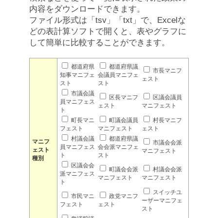
内容をダウンロードできます。
ファイル形式は「tsv」「txt」で、Excelな
どの表計算ソフトで開くと、表やグラフに
して簡単に比較することができます。
都道府県
都道府県議
市長マニフ
知事マニフェ
会議員マニフェ
ェスト
スト
スト
市議会議
区長マニフ
区議会議員
員マニフェス
ェスト
マニフェスト
ト
町長マニ
町議会議員
村長マニフ
フェスト
マニフェスト
ェスト
村議会議
都道府県議
マニフ
市議会会派
員マニフェス
会会派マニフェ
ェスト
マニフェスト
ト
スト
種別
区議会会
町議会会派
村議会会派
派マニフェス
マニフェスト
マニフェスト
ト
スイッチユ
市民マニ
政党マニフ
ーザーマニフェ
フェスト
ェスト
スト