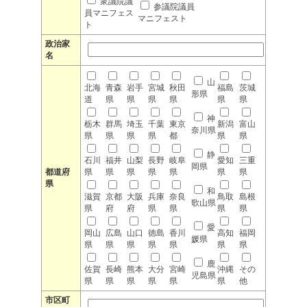
衆議院議
参議院議員
員マニフェス
マニフェスト
ト
政治家
名
山
北海
青森
岩手
宮城
秋田
福島
茨城
形県
道
県
県
県
県
県
県
神
栃木
群馬
埼玉
千葉
東京
新潟
富山
奈川県
県
県
県
県
都
県
県
静
石川
福井
山梨
長野
岐阜
愛知
三重
岡県
都道府
県
県
県
県
県
県
県
県
和
滋賀
京都
大阪
兵庫
奈良
鳥取
島根
歌山県
県
府
府
県
県
県
県
愛
岡山
広島
山口
徳島
香川
高知
福岡
媛県
県
県
県
県
県
県
県
鹿
佐賀
長崎
熊本
大分
宮崎
沖縄
その
児島県
県
県
県
県
県
県
他
市区町