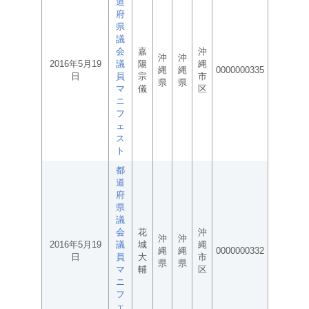
道
府
県
議
会
嘉
沖
沖
沖
2016年5月19
議
陽
縄
縄
縄
0000000335
日
員
宗
市
県
県
マ
儀
区
ニ
フ
ェ
ス
ト
都
道
府
県
議
会
花
沖
沖
沖
2016年5月19
議
城
縄
縄
縄
0000000332
日
員
大
市
県
県
マ
輔
区
ニ
フ
ェ