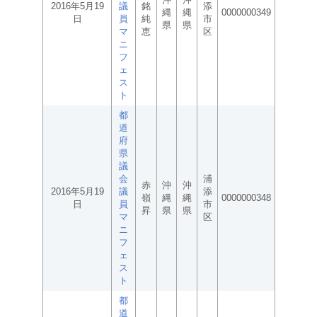
2016年5月19
議
銘
添
縄
縄
0000000349
日
員
純
市
県
県
マ
恵
区
ニ
フ
ェ
ス
ト
都
道
府
県
議
会
浦
赤
沖
沖
2016年5月19
議
添
嶺
縄
縄
0000000348
日
員
市
昇
県
県
マ
区
ニ
フ
ェ
ス
ト
都
道