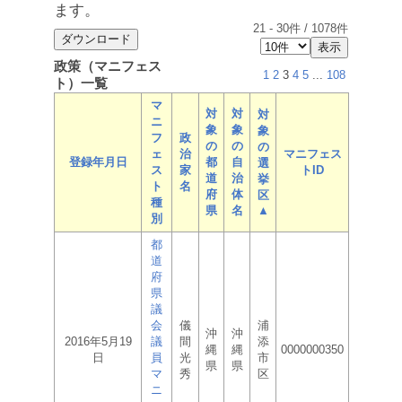
ます。
21
-
30
件 /
1078
件
政策（マニフェス
1
2
3
4
5
...
108
ト）一覧
マ
対
対
対
ニ
象
象
象
フ
政
の
の
の
ェ
治
マニフェス
登録年月日
都
自
選
ス
家
トID
道
治
挙
ト
名
府
体
区
種
県
名
▲
別
都
道
府
県
議
会
儀
浦
沖
沖
2016年5月19
議
間
添
縄
縄
0000000350
日
員
光
市
県
県
マ
秀
区
ニ