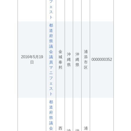
フ
ェ
ス
ト
都
道
府
県
議
会
金
浦
沖
沖
2016年5月19
議
城
添
縄
縄
0000000352
日
員
泰
市
県
県
マ
邦
区
ニ
フ
ェ
ス
ト
都
道
府
県
議
会
西
浦
沖
沖