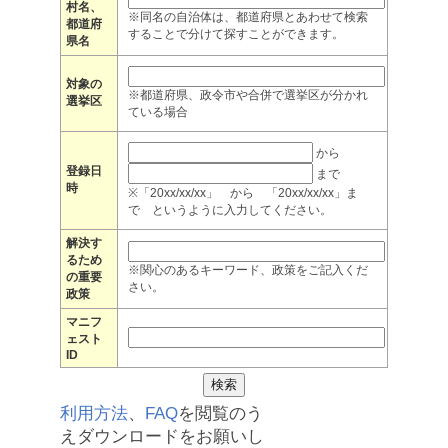
村名、
※同名の自治体は、都道府県とあわせて検索
都道府
することで分けて探すことができます。
県名
対象の
※都道府県、政令市や合併で選挙区が分かれ
選挙区
ている場合
から
登録日
まで
時
※「20xx/xx/xx」 から 「20xx/xx/xx」ま
で というように入力してください。
解決す
るため
※関心のあるキーワード、政策をご記入くだ
の重要
さい。
政策
マニフ
ェスト
ID
利用方法
、
FAQ
を閲覧のう
えダウンロードをお願いし