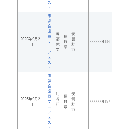
ス
ト
市
議
会
議
遠
安
員
長
2025年9月21
藤
曇
マ
野
0000001196
日
武
野
ニ
県
文
市
フ
ェ
ス
ト
市
議
会
議
辻
安
員
長
2025年9月21
谷
曇
マ
野
0000001197
日
洋
野
ニ
県
一
市
フ
ェ
ス
ト