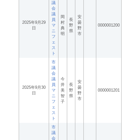
議
会
議
岡
安
員
長
2025年9月29
村
曇
マ
野
0000001200
日
典
野
ニ
県
明
市
フ
ェ
ス
ト
市
議
会
議
今
安
員
井
長
2025年9月30
曇
マ
美
野
0000001201
日
野
ニ
智
県
市
フ
子
ェ
ス
ト
市
議
会