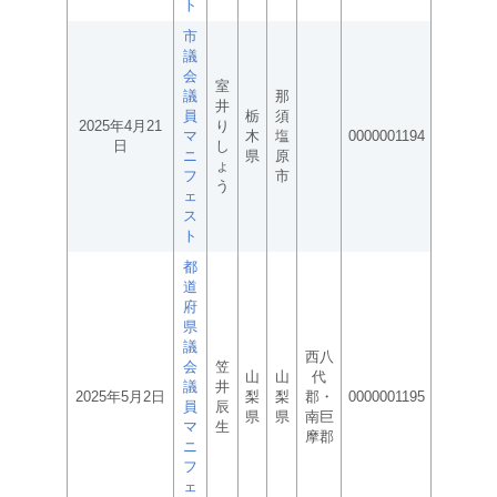
ト
市
議
会
室
議
那
井
員
栃
須
2025年4月21
り
マ
木
塩
0000001194
日
し
ニ
県
原
ょ
フ
市
う
ェ
ス
ト
都
道
府
県
議
西八
会
笠
山
山
代
議
井
2025年5月2日
梨
梨
郡・
0000001195
員
辰
県
県
南巨
マ
生
摩郡
ニ
フ
ェ