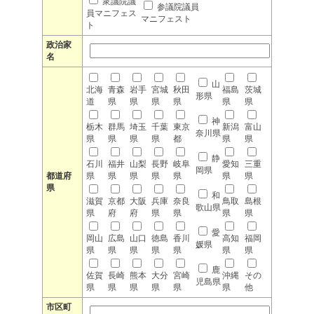
衆議院議
参議院議員
員マニフェス
マニフェスト
ト
政治家
名
山
北海
青森
岩手
宮城
秋田
福島
茨城
形県
道
県
県
県
県
県
県
神
栃木
群馬
埼玉
千葉
東京
新潟
富山
奈川県
県
県
県
県
都
県
県
静
石川
福井
山梨
長野
岐阜
愛知
三重
岡県
都道府
県
県
県
県
県
県
県
県
和
滋賀
京都
大阪
兵庫
奈良
鳥取
島根
歌山県
県
府
府
県
県
県
県
愛
岡山
広島
山口
徳島
香川
高知
福岡
媛県
県
県
県
県
県
県
県
鹿
佐賀
長崎
熊本
大分
宮崎
沖縄
その
児島県
県
県
県
県
県
県
他
市区町