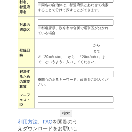
村名、
※同名の自治体は、都道府県とあわせて検索
都道府
することで分けて探すことができます。
県名
対象の
※都道府県、政令市や合併で選挙区が分かれ
選挙区
ている場合
から
登録日
まで
時
※「20xx/xx/xx」 から 「20xx/xx/xx」ま
で というように入力してください。
解決す
るため
※関心のあるキーワード、政策をご記入くだ
の重要
さい。
政策
マニフ
ェスト
ID
利用方法
、
FAQ
を閲覧のう
えダウンロードをお願いし