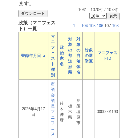
ます。
1061
-
1070
件 /
1078
件
政策（マニフェス
1
...
104
105
106
107
108
ト）一覧
マ
対
対
ニ
象
象
フ
政
の
の
対象
ェ
治
マニフェス
登録年月日 ▲
都
自
の選
ス
家
トID
道
治
挙区
ト
名
府
体
種
県
名
別
市
議
会
議
那
鈴
員
栃
須
2025年4月17
木
マ
木
塩
0000001193
日
伸
ニ
県
原
彦
フ
市
ェ
ス