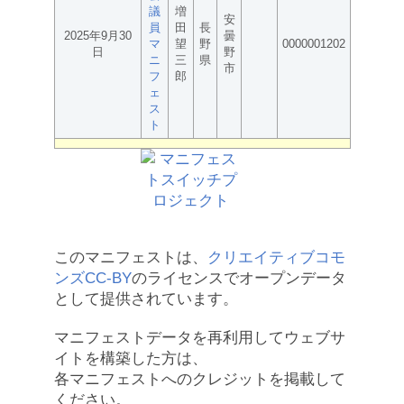
議
増
安
員
田
長
2025年9月30
曇
マ
望
野
0000001202
日
野
ニ
三
県
市
フ
郎
ェ
ス
ト
このマニフェストは、
クリエイティブコモ
ンズCC-BY
のライセンスでオープンデータ
として提供されています。
マニフェストデータを再利用してウェブサ
イトを構築した方は、
各マニフェストへのクレジットを掲載して
ください。