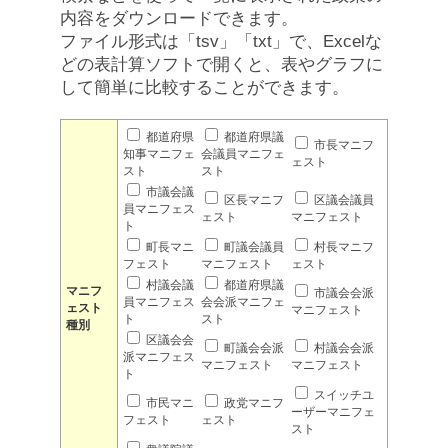
内容をダウンロードできます。
ファイル形式は「tsv」「txt」で、Excelな
どの表計算ソフトで開くと、表やグラフに
して簡単に比較することができます。
都道府県
都道府県議
市長マニフ
知事マニフェ
会議員マニフェ
ェスト
スト
スト
市議会議
区長マニフ
区議会議員
員マニフェス
ェスト
マニフェスト
ト
町長マニ
町議会議員
村長マニフ
フェスト
マニフェスト
ェスト
村議会議
都道府県議
マニフ
市議会会派
員マニフェス
会会派マニフェ
ェスト
マニフェスト
ト
スト
種別
区議会会
町議会会派
村議会会派
派マニフェス
マニフェスト
マニフェスト
ト
スイッチユ
市民マニ
政党マニフ
ーザーマニフェ
フェスト
ェスト
スト