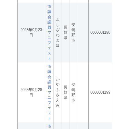
市
議
会
よ
議
し
安
員
長
2025年9月23
ざ
曇
マ
野
0000001198
日
わ
野
ニ
県
ま
市
フ
ほ
ェ
ス
ト
市
議
会
か
議
や
安
員
長
2025年9月28
ふ
曇
マ
野
0000001199
日
さ
野
ニ
県
え
市
フ
み
ェ
ス
ト
市