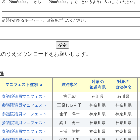
※「20xx/xx/xx」 から 「20xx/xx/xx」まで というように入力してください。
※関心のあるキーワード、政策をご記入ください。
覧のうえダウンロードをお願いします。
覧
対象の
対象の
マニフェスト種別 ▲
政治家名
都道府県
自治体名
参議院議員マニフェスト
宮元智
石川県
石川県
参議院議員マニフェスト
三原じゅん子
神奈川県
神奈川県
参議院議員マニフェスト
金子 洋一
神奈川県
神奈川県
参議院議員マニフェスト
真山 勇一
神奈川県
神奈川県
参議院議員マニフェスト
三浦 信祐
神奈川県
神奈川県