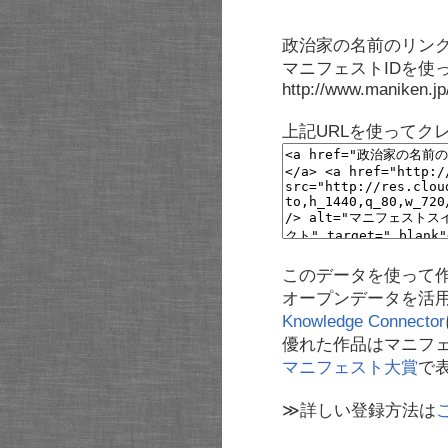
政治家の名前のリンク
マニフェストIDを使
http://www.maniken.j
上記URLを使ってク
このデータを使って
オープンデータを活
Knowledge Connector
優れた作品はマニフ
マニフェスト大賞
で
≫詳しい登録方法は