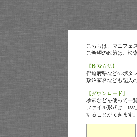
こちらは、マニフェ
ご希望の政策は、検
【検索方法】
都道府県などのボタ
政治家名なども記入
【ダウンロード】
検索などを使って一
ファイル形式は「tsv
することができます