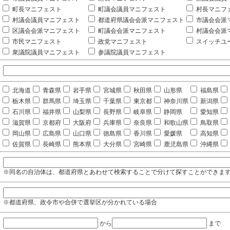
町長マニフェスト
町議会議員マニフェスト
村長マニフ
村議会議員マニフェスト
都道府県議会会派マニフェスト
市議会会派
区議会会派マニフェスト
町議会会派マニフェスト
村議会会派
市民マニフェスト
政党マニフェスト
スイッチユ
衆議院議員マニフェスト
参議院議員マニフェスト
北海道
青森県
岩手県
宮城県
秋田県
山形県
福島県
栃木県
群馬県
埼玉県
千葉県
東京都
神奈川県
新潟県
石川県
福井県
山梨県
長野県
岐阜県
静岡県
愛知県
滋賀県
京都府
大阪府
兵庫県
奈良県
和歌山県
鳥取県
岡山県
広島県
山口県
徳島県
香川県
愛媛県
高知県
佐賀県
長崎県
熊本県
大分県
宮崎県
鹿児島県
沖縄県
※同名の自治体は、都道府県とあわせて検索することで分けて探すことができま
※都道府県、政令市や合併で選挙区が分かれている場合
から
まで