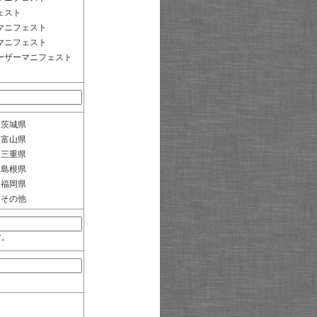
ェスト
マニフェスト
マニフェスト
ーザーマニフェスト
茨城県
富山県
三重県
島根県
福岡県
その他
す。