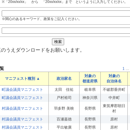
※「20xx/xx/xx」 から 「20xx/xx/xx」まで というように入力してください。
※関心のあるキーワード、政策をご記入ください。
覧のうえダウンロードをお願いします。
覧
1
...
対象の
対象の
マニフェスト種別 ▲
政治家名
都道府県
自治体名
町議会議員マニフェスト
太田 佳祐
岐阜県
不破郡垂井町
町議会議員マニフェスト
戸村裕司
神奈川県
中井町
東筑摩郡朝日
村議会議員マニフェスト
羽多野 美映
長野県
村
村議会議員マニフェスト
百瀬嘉徳
長野県
原村
村議会議員マニフェスト
平出敏廣
長野県
原村