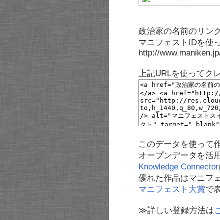
政治家の名前のリンク
マニフェストIDを使
http://www.maniken.j
上記URLを使ってク
このデータを使って
オープンデータを活
Knowledge Connector
優れた作品はマニフ
マニフェスト大賞
で
≫詳しい登録方法は