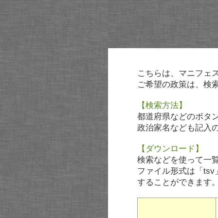
こちらは、マニフェ
ご希望の政策は、検
【検索方法】
都道府県などのボタ
政治家名なども記入
【ダウンロード】
検索などを使って一
ファイル形式は「tsv
することができます