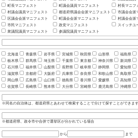
町長マニフェスト
町議会議員マニフェスト
村長マニフ
村議会議員マニフェスト
都道府県議会会派マニフェスト
市議会会派
区議会会派マニフェスト
町議会会派マニフェスト
村議会会派
市民マニフェスト
政党マニフェスト
スイッチユ
衆議院議員マニフェスト
参議院議員マニフェスト
北海道
青森県
岩手県
宮城県
秋田県
山形県
福島県
栃木県
群馬県
埼玉県
千葉県
東京都
神奈川県
新潟県
石川県
福井県
山梨県
長野県
岐阜県
静岡県
愛知県
滋賀県
京都府
大阪府
兵庫県
奈良県
和歌山県
鳥取県
岡山県
広島県
山口県
徳島県
香川県
愛媛県
高知県
佐賀県
長崎県
熊本県
大分県
宮崎県
鹿児島県
沖縄県
※同名の自治体は、都道府県とあわせて検索することで分けて探すことができま
※都道府県、政令市や合併で選挙区が分かれている場合
から
まで