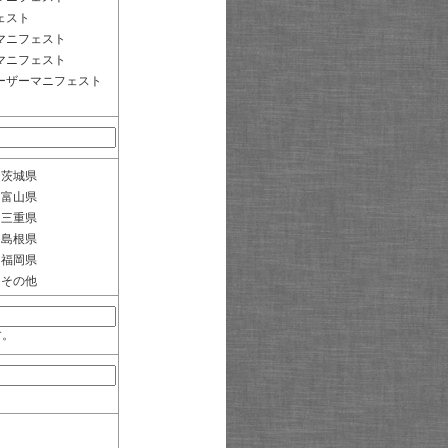
ェスト
マニフェスト
マニフェスト
ーザーマニフェスト
茨城県
富山県
三重県
島根県
福岡県
その他
す。