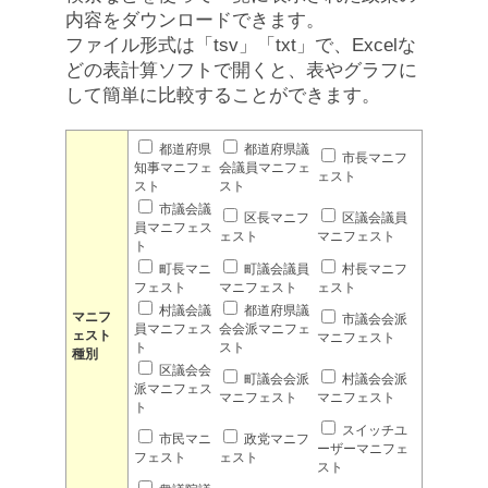
内容をダウンロードできます。
ファイル形式は「tsv」「txt」で、Excelな
どの表計算ソフトで開くと、表やグラフに
して簡単に比較することができます。
都道府県
都道府県議
市長マニフ
知事マニフェ
会議員マニフェ
ェスト
スト
スト
市議会議
区長マニフ
区議会議員
員マニフェス
ェスト
マニフェスト
ト
町長マニ
町議会議員
村長マニフ
フェスト
マニフェスト
ェスト
村議会議
都道府県議
マニフ
市議会会派
員マニフェス
会会派マニフェ
ェスト
マニフェスト
ト
スト
種別
区議会会
町議会会派
村議会会派
派マニフェス
マニフェスト
マニフェスト
ト
スイッチユ
市民マニ
政党マニフ
ーザーマニフェ
フェスト
ェスト
スト