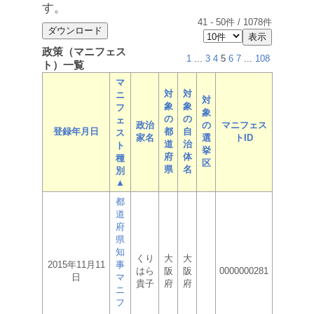
す。
41
-
50
件 /
1078
件
政策（マニフェス
1
...
3
4
5
6
7
...
108
ト）一覧
マ
対
対
ニ
対
象
象
フ
象
の
の
ェ
政治
の
マニフェス
登録年月日
都
自
ス
家名
選
トID
道
治
ト
挙
府
体
種
区
県
名
別
▲
都
道
府
県
知
くり
大
大
2015年11月11
事
はら
阪
阪
0000000281
日
マ
貴子
府
府
ニ
フ