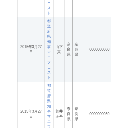
ェ
ス
ト
都
道
府
県
知
奈
奈
2015年3月27
事
山下
良
良
0000000060
日
マ
真
県
県
ニ
フ
ェ
ス
ト
都
道
府
県
知
奈
奈
2015年3月27
事
荒井
良
良
0000000059
日
マ
正吾
県
県
ニ
フ