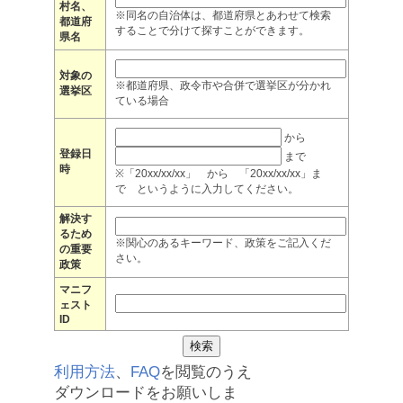
村名、
※同名の自治体は、都道府県とあわせて検索
都道府
することで分けて探すことができます。
県名
対象の
※都道府県、政令市や合併で選挙区が分かれ
選挙区
ている場合
から
登録日
まで
時
※「20xx/xx/xx」 から 「20xx/xx/xx」ま
で というように入力してください。
解決す
るため
※関心のあるキーワード、政策をご記入くだ
の重要
さい。
政策
マニフ
ェスト
ID
利用方法
、
FAQ
を閲覧のうえ
ダウンロードをお願いしま