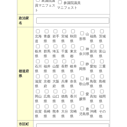
衆議院議
参議院議員
員マニフェス
マニフェスト
ト
政治家
名
山
北海
青森
岩手
宮城
秋田
福島
茨城
形県
道
県
県
県
県
県
県
神
栃木
群馬
埼玉
千葉
東京
新潟
富山
奈川県
県
県
県
県
都
県
県
静
石川
福井
山梨
長野
岐阜
愛知
三重
岡県
都道府
県
県
県
県
県
県
県
県
和
滋賀
京都
大阪
兵庫
奈良
鳥取
島根
歌山県
県
府
府
県
県
県
県
愛
岡山
広島
山口
徳島
香川
高知
福岡
媛県
県
県
県
県
県
県
県
鹿
佐賀
長崎
熊本
大分
宮崎
沖縄
その
児島県
県
県
県
県
県
県
他
市区町