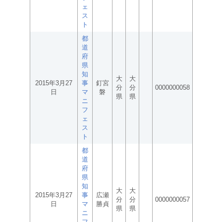
ェ
ス
ト
都
道
府
県
知
大
大
2015年3月27
事
釘宮
分
分
0000000058
日
マ
磐
県
県
ニ
フ
ェ
ス
ト
都
道
府
県
知
大
大
2015年3月27
事
広瀬
分
分
0000000057
日
マ
勝貞
県
県
ニ
フ