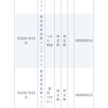
ェ
ス
ト
都
道
府
県
知
つか
埼
埼
2015年7月23
事
だ
玉
玉
0000000214
日
マ
桂祐
県
県
ニ
フ
ェ
ス
ト
都
道
府
県
知
柴
埼
埼
2015年7月23
事
田
玉
玉
0000000213
日
マ
やす
県
県
ニ
ひこ
フ