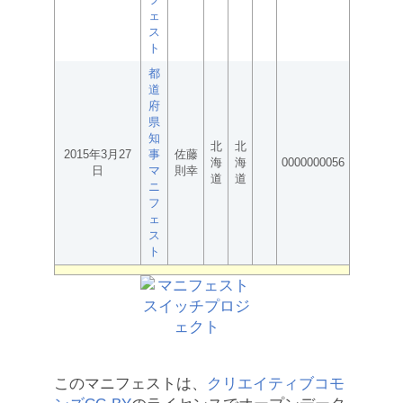
ェ
ス
ト
都
道
府
県
知
北
北
2015年3月27
事
佐藤
海
海
0000000056
日
マ
則幸
道
道
ニ
フ
ェ
ス
ト
このマニフェストは、
クリエイティブコモ