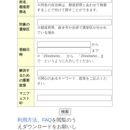
村名、
※同名の自治体は、都道府県とあわせて検索
都道府
することで分けて探すことができます。
県名
対象の
※都道府県、政令市や合併で選挙区が分かれ
選挙区
ている場合
から
登録日
まで
時
※「20xx/xx/xx」 から 「20xx/xx/xx」ま
で というように入力してください。
解決す
るため
※関心のあるキーワード、政策をご記入くだ
の重要
さい。
政策
マニフ
ェスト
ID
利用方法
、
FAQ
を閲覧のう
えダウンロードをお願いし