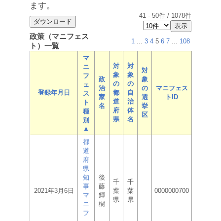
ます。
41
-
50
件 /
1078
件
政策（マニフェス
1
...
3
4
5
6
7
...
108
ト）一覧
マ
対
対
ニ
対
象
象
フ
政
象
の
の
ェ
治
の
マニフェス
登録年月日
都
自
ス
家
選
トID
道
治
ト
名
挙
府
体
種
区
県
名
別
▲
都
道
府
県
知
後
千
千
事
藤
2021年3月6日
葉
葉
0000000700
マ
輝
県
県
ニ
樹
フ