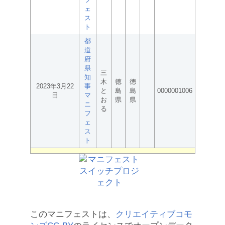
ェ
ス
ト
都
道
府
県
三
知
木
徳
徳
2023年3月22
事
と
島
島
0000001006
日
マ
お
県
県
ニ
る
フ
ェ
ス
ト
このマニフェストは、
クリエイティブコモ