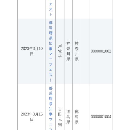
ェ
ス
ト
都
道
府
県
知
神
神
岸
2023年3月10
事
奈
奈
牧
0000001002
日
マ
川
川
子
ニ
県
県
フ
ェ
ス
ト
都
道
府
県
知
古
徳
徳
2023年3月15
事
田
島
島
0000001004
日
マ
元
県
県
ニ
則
フ