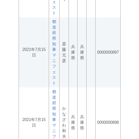
ェ
ス
ト
都
道
府
県
知
斎
兵
兵
2021年7月15
事
藤
庫
庫
0000000897
日
マ
元
県
県
ニ
彦
フ
ェ
ス
ト
都
道
府
県
か
知
な
兵
兵
2021年7月15
事
ざ
庫
庫
0000000898
日
マ
わ
県
県
ニ
和
フ
夫