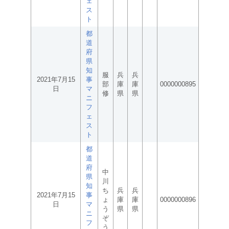
ェ
ス
ト
都
道
府
県
知
服
兵
兵
2021年7月15
事
部
庫
庫
0000000895
日
マ
修
県
県
ニ
フ
ェ
ス
ト
都
道
府
中
県
川
知
ち
兵
兵
2021年7月15
事
ょ
庫
庫
0000000896
日
マ
う
県
県
ニ
ぞ
フ
う