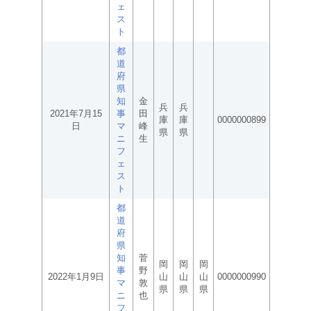
ェ
ス
ト
都
道
府
県
知
金
兵
兵
2021年7月15
事
田
庫
庫
0000000899
日
マ
峰
県
県
ニ
生
フ
ェ
ス
ト
都
道
府
県
知
菅
岡
岡
岡
事
野
2022年1月9日
山
山
山
0000000990
マ
敦
県
県
県
ニ
也
フ