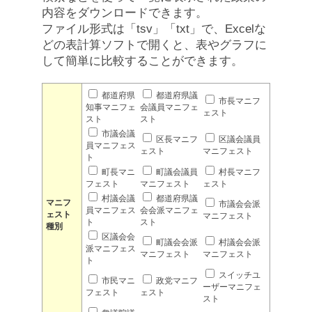
内容をダウンロードできます。
ファイル形式は「tsv」「txt」で、Excelな
どの表計算ソフトで開くと、表やグラフに
して簡単に比較することができます。
都道府県
都道府県議
市長マニフ
知事マニフェ
会議員マニフェ
ェスト
スト
スト
市議会議
区長マニフ
区議会議員
員マニフェス
ェスト
マニフェスト
ト
町長マニ
町議会議員
村長マニフ
フェスト
マニフェスト
ェスト
村議会議
都道府県議
マニフ
市議会会派
員マニフェス
会会派マニフェ
ェスト
マニフェスト
ト
スト
種別
区議会会
町議会会派
村議会会派
派マニフェス
マニフェスト
マニフェスト
ト
スイッチユ
市民マニ
政党マニフ
ーザーマニフェ
フェスト
ェスト
スト