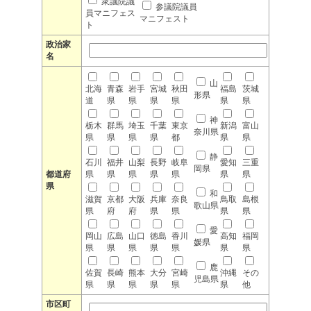
衆議院議
参議院議員
員マニフェス
マニフェスト
ト
政治家
名
山
北海
青森
岩手
宮城
秋田
福島
茨城
形県
道
県
県
県
県
県
県
神
栃木
群馬
埼玉
千葉
東京
新潟
富山
奈川県
県
県
県
県
都
県
県
静
石川
福井
山梨
長野
岐阜
愛知
三重
岡県
都道府
県
県
県
県
県
県
県
県
和
滋賀
京都
大阪
兵庫
奈良
鳥取
島根
歌山県
県
府
府
県
県
県
県
愛
岡山
広島
山口
徳島
香川
高知
福岡
媛県
県
県
県
県
県
県
県
鹿
佐賀
長崎
熊本
大分
宮崎
沖縄
その
児島県
県
県
県
県
県
県
他
市区町