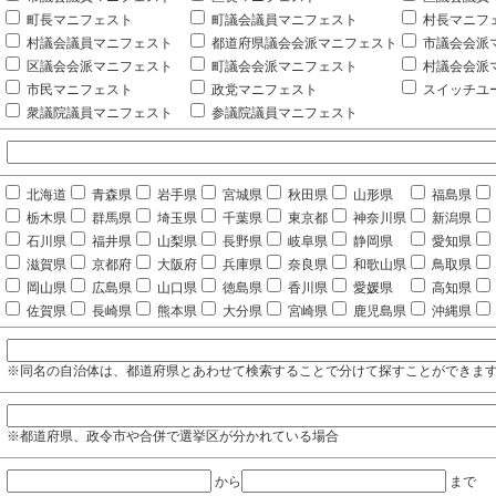
町長マニフェスト
町議会議員マニフェスト
村長マニフ
村議会議員マニフェスト
都道府県議会会派マニフェスト
市議会会派
区議会会派マニフェスト
町議会会派マニフェスト
村議会会派
市民マニフェスト
政党マニフェスト
スイッチユ
衆議院議員マニフェスト
参議院議員マニフェスト
北海道
青森県
岩手県
宮城県
秋田県
山形県
福島県
栃木県
群馬県
埼玉県
千葉県
東京都
神奈川県
新潟県
石川県
福井県
山梨県
長野県
岐阜県
静岡県
愛知県
滋賀県
京都府
大阪府
兵庫県
奈良県
和歌山県
鳥取県
岡山県
広島県
山口県
徳島県
香川県
愛媛県
高知県
佐賀県
長崎県
熊本県
大分県
宮崎県
鹿児島県
沖縄県
※同名の自治体は、都道府県とあわせて検索することで分けて探すことができま
※都道府県、政令市や合併で選挙区が分かれている場合
から
まで