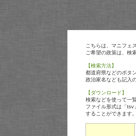
こちらは、マニフェ
ご希望の政策は、検
【検索方法】
都道府県などのボタ
政治家名なども記入
【ダウンロード】
検索などを使って一
ファイル形式は「tsv
することができます