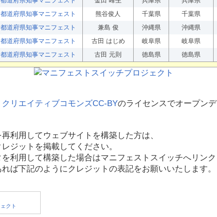
都道府県知事マニフェスト
金田 峰生
兵庫県
兵庫県
都道府県知事マニフェスト
熊谷俊人
千葉県
千葉県
都道府県知事マニフェスト
兼島 俊
沖縄県
沖縄県
都道府県知事マニフェスト
古田 はじめ
岐阜県
岐阜県
都道府県知事マニフェスト
古田 元則
徳島県
徳島県
、
クリエイティブコモンズCC-BY
のライセンスでオープンデ
を再利用してウェブサイトを構築した方は、
クレジットを掲載してください。
タを利用して構築した場合はマニフェストスイッチへリンク
あれば下記のようにクレジットの表記をお願いいたします。