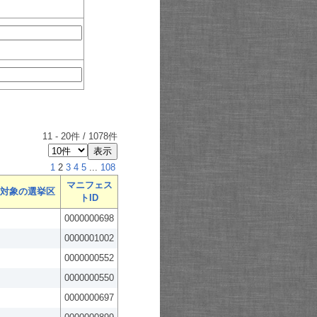
11
-
20
件 /
1078
件
1
2
3
4
5
...
108
マニフェス
対象の選挙区
トID
0000000698
0000001002
0000000552
0000000550
0000000697