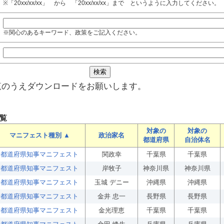
※「20xx/xx/xx」 から 「20xx/xx/xx」まで というように入力してください。
※関心のあるキーワード、政策をご記入ください。
覧のうえダウンロードをお願いします。
覧
対象の
対象の
マニフェスト種別 ▲
政治家名
都道府県
自治体名
都道府県知事マニフェスト
関政幸
千葉県
千葉県
都道府県知事マニフェスト
岸牧子
神奈川県
神奈川県
都道府県知事マニフェスト
玉城 デニー
沖縄県
沖縄県
都道府県知事マニフェスト
金井 忠一
長野県
長野県
都道府県知事マニフェスト
金光理恵
千葉県
千葉県