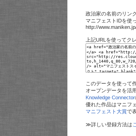
政治家の名前のリンク
マニフェストIDを使
http://www.maniken.j
上記URLを使ってク
このデータを使って
オープンデータを活
Knowledge Connector
優れた作品はマニフ
マニフェスト大賞
で
≫詳しい登録方法は