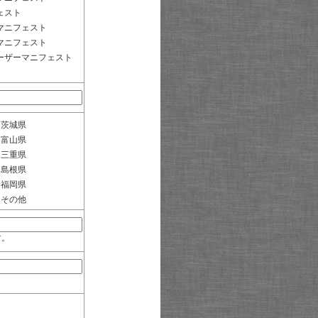
ェスト
マニフェスト
マニフェスト
ーザーマニフェスト
茨城県
富山県
三重県
島根県
福岡県
その他
す。