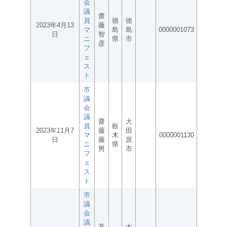
会
議
齋
員
徳
徳
2023年4月13
藤
マ
島
島
0000001073
日
智
ニ
県
市
彦
フ
ェ
ス
ト
市
議
会
議
齋
大
員
栃
2023年11月7
藤
田
マ
木
0000001130
日
藤
原
ニ
県
男
市
フ
ェ
ス
ト
市
議
会
議
髙
大