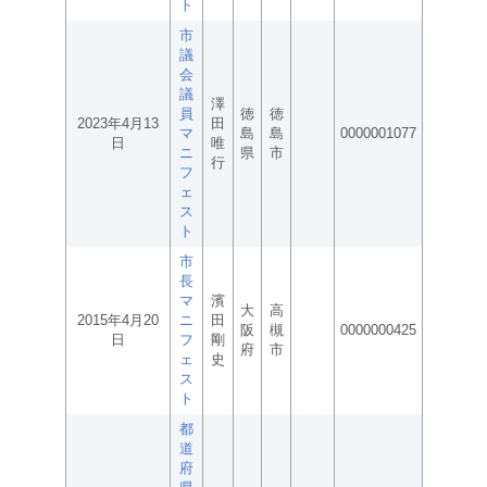
ト
市
議
会
議
澤
員
徳
徳
2023年4月13
田
マ
島
島
0000001077
日
唯
ニ
県
市
行
フ
ェ
ス
ト
市
長
マ
濱
大
高
2015年4月20
ニ
田
阪
槻
0000000425
日
フ
剛
府
市
ェ
史
ス
ト
都
道
府