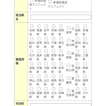
衆議院議
参議院議員
員マニフェス
マニフェスト
ト
政治家
名
山
北海
青森
岩手
宮城
秋田
福島
茨城
形県
道
県
県
県
県
県
県
神
栃木
群馬
埼玉
千葉
東京
新潟
富山
奈川県
県
県
県
県
都
県
県
静
石川
福井
山梨
長野
岐阜
愛知
三重
岡県
都道府
県
県
県
県
県
県
県
県
和
滋賀
京都
大阪
兵庫
奈良
鳥取
島根
歌山県
県
府
府
県
県
県
県
愛
岡山
広島
山口
徳島
香川
高知
福岡
媛県
県
県
県
県
県
県
県
鹿
佐賀
長崎
熊本
大分
宮崎
沖縄
その
児島県
県
県
県
県
県
県
他
市区町