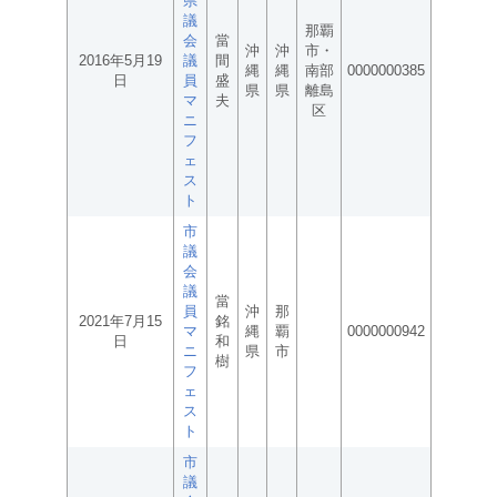
県
議
那覇
会
當
沖
沖
市・
2016年5月19
議
間
縄
縄
南部
0000000385
日
員
盛
県
県
離島
マ
夫
区
ニ
フ
ェ
ス
ト
市
議
会
議
當
員
沖
那
2021年7月15
銘
マ
縄
覇
0000000942
日
和
ニ
県
市
樹
フ
ェ
ス
ト
市
議