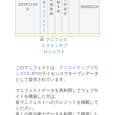
員
栃
2023年11月8
瀨
田
マ
木
0000001134
日
重
原
ニ
県
嗣
市
フ
ェ
ス
ト
このマニフェストは、
クリエイティブコモ
ンズCC-BY
のライセンスでオープンデータ
として提供されています。
マニフェストデータを再利用してウェブサ
イトを構築した方は、
各マニフェストへのクレジットを掲載して
ください。
多くの政治家のデータを利用して構築した