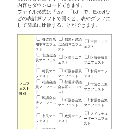
内容をダウンロードできます。
ファイル形式は「tsv」「txt」で、Excelな
どの表計算ソフトで開くと、表やグラフに
して簡単に比較することができます。
都道府県
都道府県議
市長マニフ
知事マニフェ
会議員マニフェ
ェスト
スト
スト
市議会議
区長マニフ
区議会議員
員マニフェス
ェスト
マニフェスト
ト
町長マニ
町議会議員
村長マニフ
フェスト
マニフェスト
ェスト
村議会議
都道府県議
マニフ
市議会会派
員マニフェス
会会派マニフェ
ェスト
マニフェスト
ト
スト
種別
区議会会
町議会会派
村議会会派
派マニフェス
マニフェスト
マニフェスト
ト
スイッチユ
市民マニ
政党マニフ
ーザーマニフェ
フェスト
ェスト
スト