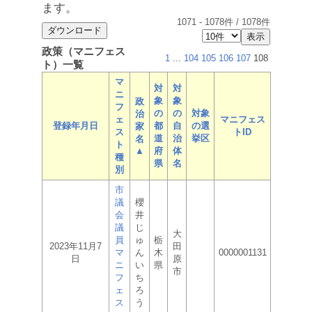
ます。
1071
-
1078
件 /
1078
件
政策（マニフェス
1
...
104
105
106
107
108
ト）一覧
マ
対
対
ニ
象
象
政
フ
の
の
対象
治
ェ
マニフェス
登録年月日
都
自
の選
家
ス
トID
道
治
挙区
名
ト
▲
府
体
種
県
名
別
市
議
櫻
会
井
議
じ
大
員
ゅ
栃
2023年11月7
田
マ
ん
木
0000001131
日
原
ニ
い
県
市
フ
ち
ェ
ろ
ス
う