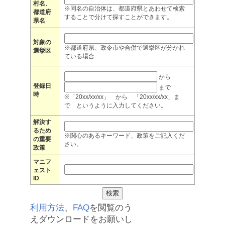
村名、
※同名の自治体は、都道府県とあわせて検索
都道府
することで分けて探すことができます。
県名
対象の
※都道府県、政令市や合併で選挙区が分かれ
選挙区
ている場合
から
登録日
まで
時
※「20xx/xx/xx」 から 「20xx/xx/xx」ま
で というように入力してください。
解決す
るため
※関心のあるキーワード、政策をご記入くだ
の重要
さい。
政策
マニフ
ェスト
ID
利用方法
、
FAQ
を閲覧のう
えダウンロードをお願いし