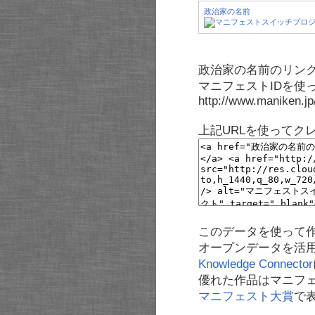
政治家の名前
政治家の名前のリンク
マニフェストIDを使
http://www.maniken.j
上記URLを使ってク
このデータを使って
オープンデータを活
Knowledge Connector
優れた作品はマニフ
マニフェスト大賞
で