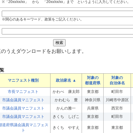
※「20xx/xx/xx」 から 「20xx/xx/xx」まで というように入力してください。
※関心のあるキーワード、政策をご記入ください。
覧のうえダウンロードをお願いします。
覧
対象の
対象の
マニフェスト種別
政治家名 ▲
都道府県
自治体名
市長マニフェスト
かわべ 康太郎
東京都
町田市
市議会議員マニフェスト
かわむら 豊
神奈川県
川崎市中原区
市議会議員マニフェスト
かんの雅一
兵庫県
西宮市
市議会議員マニフェスト
きくち しげこ
東京都
町田市
都道府県議会議員マニフェス
きくち やすえ
東京都
東京都
ト