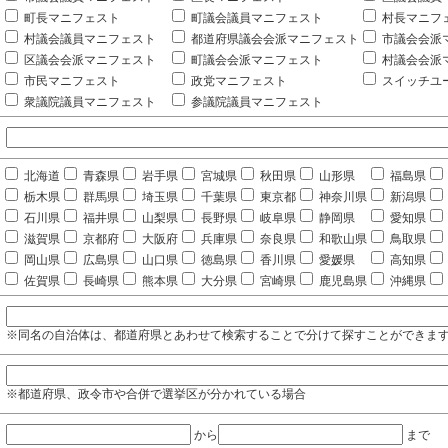
町長マニフェスト
町議会議員マニフェスト
村長マニフ
村議会議員マニフェスト
都道府県議会会派マニフェスト
市議会会派
区議会会派マニフェスト
町議会会派マニフェスト
村議会会派
市民マニフェスト
政党マニフェスト
スイッチユ
衆議院議員マニフェスト
参議院議員マニフェスト
北海道
青森県
岩手県
宮城県
秋田県
山形県
福島県
栃木県
群馬県
埼玉県
千葉県
東京都
神奈川県
新潟県
石川県
福井県
山梨県
長野県
岐阜県
静岡県
愛知県
滋賀県
京都府
大阪府
兵庫県
奈良県
和歌山県
鳥取県
岡山県
広島県
山口県
徳島県
香川県
愛媛県
高知県
佐賀県
長崎県
熊本県
大分県
宮崎県
鹿児島県
沖縄県
※同名の自治体は、都道府県とあわせて検索することで分けて探すことができま
※都道府県、政令市や合併で選挙区が分かれている場合
から
まで