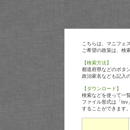
こちらは、マニフェ
ご希望の政策は、検
【検索方法】
都道府県などのボタ
政治家名なども記入
【ダウンロード】
検索などを使って一
ファイル形式は「tsv
することができます