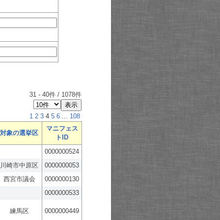
31
-
40
件 /
1078
件
1
2
3
4
5
6
...
108
マニフェス
対象の選挙区
トID
0000000524
川崎市中原区
0000000053
西宮市議会
0000000130
0000000533
練馬区
0000000449