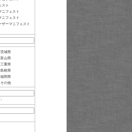
ェスト
マニフェスト
マニフェスト
ーザーマニフェスト
茨城県
富山県
三重県
島根県
福岡県
その他
す。