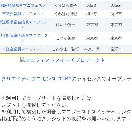
都道府県知事マニフェスト
くりはら貴子
大阪府
大阪府
市議会議員マニフェスト
くわはた健也
埼玉県
所沢市
都道府県議会議員マニフェス
けいの信一
東京都
東京都
ト
都道府県議会議員マニフェス
こいそ善彦
東京都
東京都
ト
市議会議員マニフェスト
こみやま 弘行
神奈川県
秦野市
、
クリエイティブコモンズCC-BY
のライセンスでオープンデ
を再利用してウェブサイトを構築した方は、
クレジットを掲載してください。
タを利用して構築した場合はマニフェストスイッチへリンク
あれば下記のようにクレジットの表記をお願いいたします。