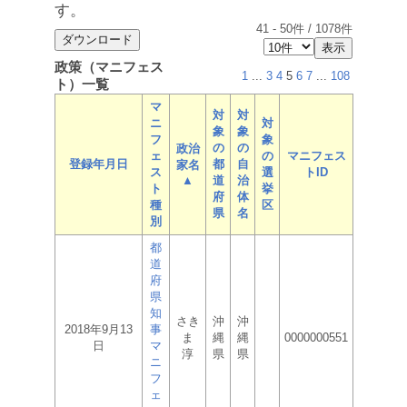
す。
41
-
50
件 /
1078
件
政策（マニフェス
1
...
3
4
5
6
7
...
108
ト）一覧
マ
対
対
ニ
対
象
象
フ
象
の
の
政治
ェ
の
マニフェス
登録年月日
都
自
家名
ス
選
トID
▲
道
治
ト
挙
府
体
種
区
県
名
別
都
道
府
県
知
さき
沖
沖
2018年9月13
事
ま
縄
縄
0000000551
日
マ
淳
県
県
ニ
フ
ェ