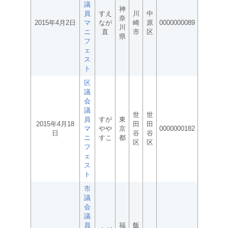
議
神
員
すえ
川
中
奈
2015年4月2日
マ
なが
崎
原
0000000089
川
ニ
直
市
区
県
フ
ェ
ス
ト
区
議
会
議
世
世
員
すが
東
2015年4月18
田
田
マ
やや
京
0000000182
日
谷
谷
ニ
すこ
都
区
区
フ
ェ
ス
ト
市
議
会
議
員
福
飯