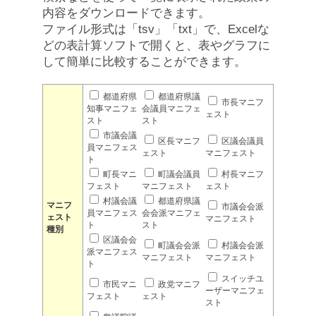
内容をダウンロードできます。
ファイル形式は「tsv」「txt」で、Excelな
どの表計算ソフトで開くと、表やグラフに
して簡単に比較することができます。
都道府県
都道府県議
市長マニフ
知事マニフェ
会議員マニフェ
ェスト
スト
スト
市議会議
区長マニフ
区議会議員
員マニフェス
ェスト
マニフェスト
ト
町長マニ
町議会議員
村長マニフ
フェスト
マニフェスト
ェスト
村議会議
都道府県議
マニフ
市議会会派
員マニフェス
会会派マニフェ
ェスト
マニフェスト
ト
スト
種別
区議会会
町議会会派
村議会会派
派マニフェス
マニフェスト
マニフェスト
ト
スイッチユ
市民マニ
政党マニフ
ーザーマニフェ
フェスト
ェスト
スト