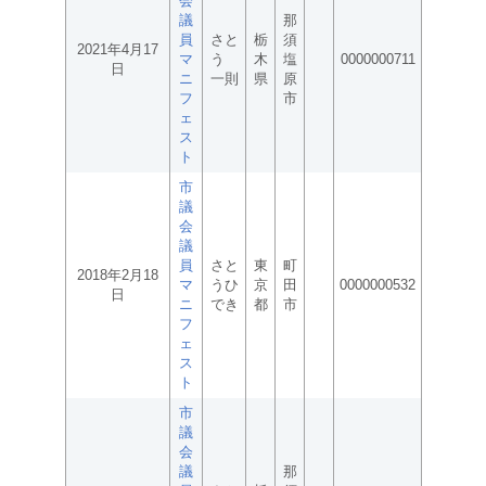
会
議
那
員
さと
栃
須
2021年4月17
マ
う
木
塩
0000000711
日
ニ
一則
県
原
フ
市
ェ
ス
ト
市
議
会
議
員
さと
東
町
2018年2月18
マ
うひ
京
田
0000000532
日
ニ
でき
都
市
フ
ェ
ス
ト
市
議
会
議
那