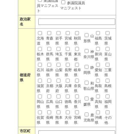
衆議院議
参議院議員
員マニフェス
マニフェスト
ト
政治家
名
山
北海
青森
岩手
宮城
秋田
福島
茨城
形県
道
県
県
県
県
県
県
神
栃木
群馬
埼玉
千葉
東京
新潟
富山
奈川県
県
県
県
県
都
県
県
静
石川
福井
山梨
長野
岐阜
愛知
三重
岡県
都道府
県
県
県
県
県
県
県
県
和
滋賀
京都
大阪
兵庫
奈良
鳥取
島根
歌山県
県
府
府
県
県
県
県
愛
岡山
広島
山口
徳島
香川
高知
福岡
媛県
県
県
県
県
県
県
県
鹿
佐賀
長崎
熊本
大分
宮崎
沖縄
その
児島県
県
県
県
県
県
県
他
市区町