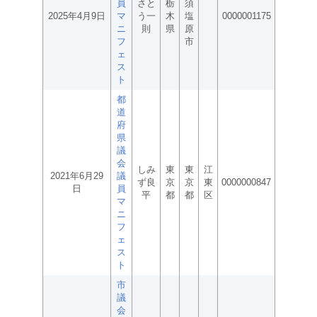
員
さと
栃
須
2025年4月9日
マ
う一
木
塩
0000001175
ニ
則
県
原
フ
市
ェ
ス
ト
都
道
府
県
議
会
しみ
東
東
江
2021年6月29
議
ず良
京
京
東
0000000847
日
員
平
都
都
区
マ
ニ
フ
ェ
ス
ト
市
議
会