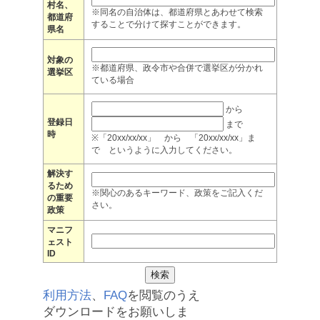
村名、
※同名の自治体は、都道府県とあわせて検索
都道府
することで分けて探すことができます。
県名
対象の
※都道府県、政令市や合併で選挙区が分かれ
選挙区
ている場合
から
登録日
まで
時
※「20xx/xx/xx」 から 「20xx/xx/xx」ま
で というように入力してください。
解決す
るため
※関心のあるキーワード、政策をご記入くだ
の重要
さい。
政策
マニフ
ェスト
ID
利用方法
、
FAQ
を閲覧のうえ
ダウンロードをお願いしま