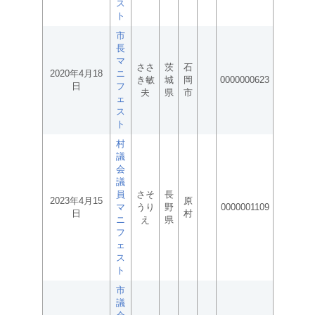
ス
ト
市
長
マ
ささ
茨
石
2020年4月18
ニ
き敏
城
岡
0000000623
日
フ
夫
県
市
ェ
ス
ト
村
議
会
議
員
さそ
長
2023年4月15
原
マ
うり
野
0000001109
日
村
ニ
え
県
フ
ェ
ス
ト
市
議