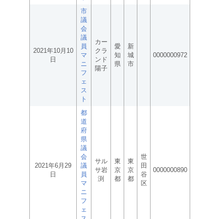
市
議
会
議
カー
員
愛
新
2021年10月10
クラ
マ
知
城
0000000972
日
ンド
ニ
県
市
陽子
フ
ェ
ス
ト
都
道
府
県
議
会
世
サル
東
東
2021年6月29
議
田
サ岩
京
京
0000000890
日
員
谷
渕
都
都
マ
区
ニ
フ
ェ
ス