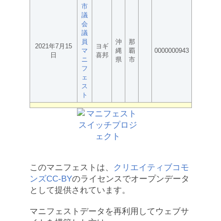
市
議
会
議
員
沖
那
2021年7月15
ヨギ
マ
縄
覇
0000000943
日
喜邦
ニ
県
市
フ
ェ
ス
ト
このマニフェストは、
クリエイティブコモ
ンズCC-BY
のライセンスでオープンデータ
として提供されています。
マニフェストデータを再利用してウェブサ