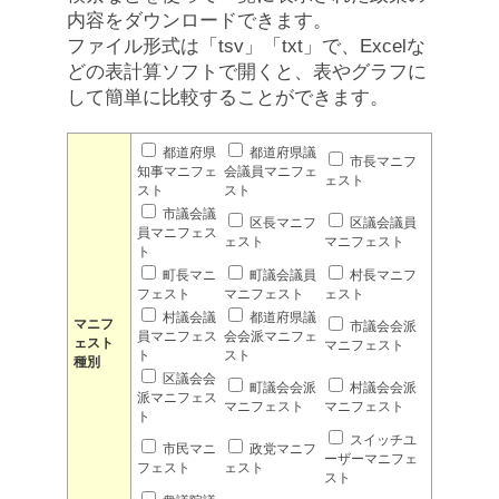
内容をダウンロードできます。
ファイル形式は「tsv」「txt」で、Excelな
どの表計算ソフトで開くと、表やグラフに
して簡単に比較することができます。
都道府県
都道府県議
市長マニフ
知事マニフェ
会議員マニフェ
ェスト
スト
スト
市議会議
区長マニフ
区議会議員
員マニフェス
ェスト
マニフェスト
ト
町長マニ
町議会議員
村長マニフ
フェスト
マニフェスト
ェスト
村議会議
都道府県議
マニフ
市議会会派
員マニフェス
会会派マニフェ
ェスト
マニフェスト
ト
スト
種別
区議会会
町議会会派
村議会会派
派マニフェス
マニフェスト
マニフェスト
ト
スイッチユ
市民マニ
政党マニフ
ーザーマニフェ
フェスト
ェスト
スト