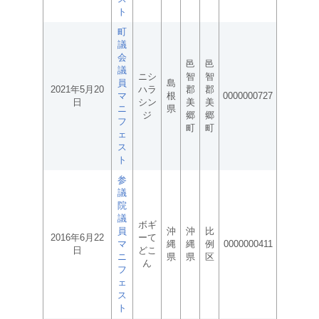
ト
町
議
会
邑
邑
議
ニシ
智
智
員
島
2021年5月20
ハラ
郡
郡
マ
根
0000000727
日
シン
美
美
ニ
県
ジ
郷
郷
フ
町
町
ェ
ス
ト
参
議
院
議
ボギ
員
沖
沖
比
2016年6月22
ーて
マ
縄
縄
例
0000000411
日
どこ
ニ
県
県
区
ん
フ
ェ
ス
ト