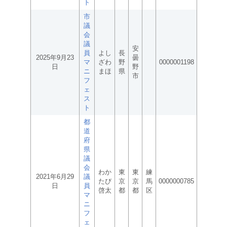
ト
市
議
会
議
安
員
よし
長
2025年9月23
曇
マ
ざわ
野
0000001198
日
野
ニ
まほ
県
市
フ
ェ
ス
ト
都
道
府
県
議
会
わか
東
東
練
2021年6月29
議
たび
京
京
馬
0000000785
日
員
啓太
都
都
区
マ
ニ
フ
ェ