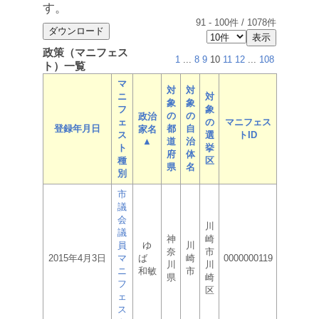
す。
91
-
100
件 /
1078
件
政策（マニフェス
1
...
8
9
10
11
12
...
108
ト）一覧
マ
対
対
ニ
対
象
象
フ
象
の
の
政治
ェ
の
マニフェス
登録年月日
都
自
家名
ス
選
トID
▲
道
治
ト
挙
府
体
種
区
県
名
別
市
議
会
川
議
神
崎
員
ゆ
川
奈
市
2015年4月3日
マ
ば
崎
0000000119
川
川
ニ
和敏
市
県
崎
フ
区
ェ
ス