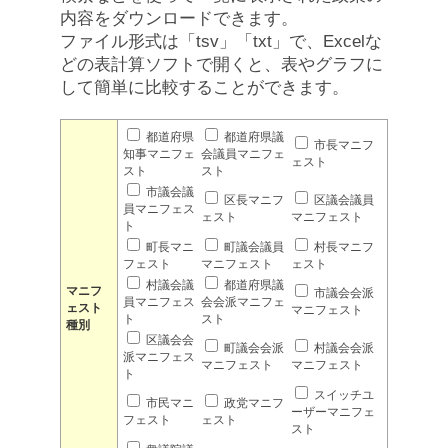
内容をダウンロードできます。
ファイル形式は「tsv」「txt」で、Excelな
どの表計算ソフトで開くと、表やグラフに
して簡単に比較することができます。
都道府県
都道府県議
市長マニフ
知事マニフェ
会議員マニフェ
ェスト
スト
スト
市議会議
区長マニフ
区議会議員
員マニフェス
ェスト
マニフェスト
ト
町長マニ
町議会議員
村長マニフ
フェスト
マニフェスト
ェスト
村議会議
都道府県議
マニフ
市議会会派
員マニフェス
会会派マニフェ
ェスト
マニフェスト
ト
スト
種別
区議会会
町議会会派
村議会会派
派マニフェス
マニフェスト
マニフェスト
ト
スイッチユ
市民マニ
政党マニフ
ーザーマニフェ
フェスト
ェスト
スト