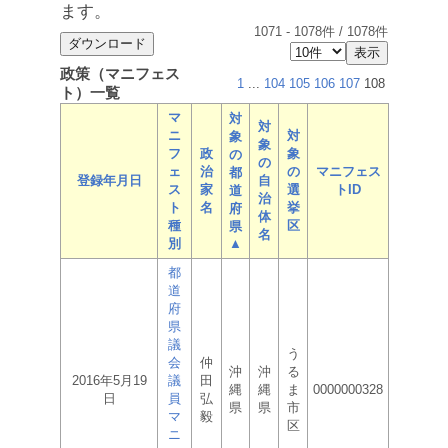
ます。
1071
-
1078
件 /
1078
件
政策（マニフェス
1
...
104
105
106
107
108
ト）一覧
マ
対
対
ニ
対
象
象
フ
政
象
の
の
ェ
治
の
マニフェス
都
登録年月日
自
ス
家
選
トID
道
治
ト
名
挙
府
体
種
区
県
名
別
▲
都
道
府
県
議
う
会
仲
沖
沖
る
2016年5月19
議
田
縄
縄
ま
0000000328
日
員
弘
県
県
市
マ
毅
区
ニ