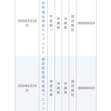
府
県
議
会
平
国
沖
沖
2016年5月19
議
良
頭
縄
縄
0000000324
日
員
昭
郡
県
県
マ
一
区
ニ
フ
ェ
ス
ト
都
道
府
県
議
会
仲
国
沖
沖
2016年5月19
議
里
頭
縄
縄
0000000323
日
員
全
郡
県
県
マ
孝
区
ニ
フ
ェ