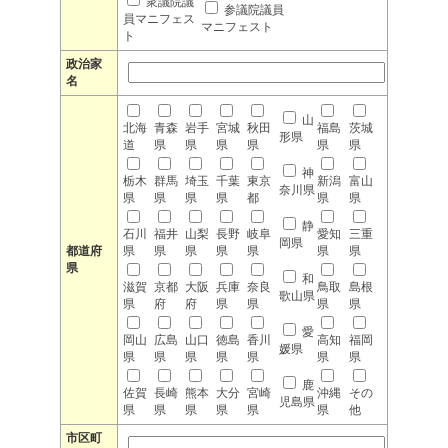
衆議院議
参議院議員
員マニフェス
マニフェスト
ト
政治家
名
山
北海
青森
岩手
宮城
秋田
福島
茨城
形県
道
県
県
県
県
県
県
神
栃木
群馬
埼玉
千葉
東京
新潟
富山
奈川県
県
県
県
県
都
県
県
静
石川
福井
山梨
長野
岐阜
愛知
三重
岡県
都道府
県
県
県
県
県
県
県
県
和
滋賀
京都
大阪
兵庫
奈良
鳥取
島根
歌山県
県
府
府
県
県
県
県
愛
岡山
広島
山口
徳島
香川
高知
福岡
媛県
県
県
県
県
県
県
県
鹿
佐賀
長崎
熊本
大分
宮崎
沖縄
その
児島県
県
県
県
県
県
県
他
市区町