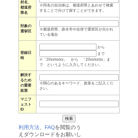
村名、
※同名の自治体は、都道府県とあわせて検索
都道府
することで分けて探すことができます。
県名
対象の
※都道府県、政令市や合併で選挙区が分かれ
選挙区
ている場合
から
登録日
まで
時
※「20xx/xx/xx」 から 「20xx/xx/xx」ま
で というように入力してください。
解決す
るため
※関心のあるキーワード、政策をご記入くだ
の重要
さい。
政策
マニフ
ェスト
ID
利用方法
、
FAQ
を閲覧のう
えダウンロードをお願いし