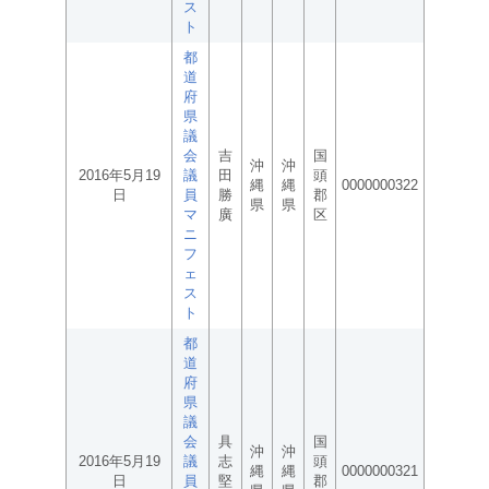
ス
ト
都
道
府
県
議
会
吉
国
沖
沖
2016年5月19
議
田
頭
縄
縄
0000000322
日
員
勝
郡
県
県
マ
廣
区
ニ
フ
ェ
ス
ト
都
道
府
県
議
会
具
国
沖
沖
2016年5月19
議
志
頭
縄
縄
0000000321
日
員
堅
郡