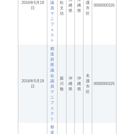
2016年5月19
議
松
護
縄
縄
0000000326
日
員
文
市
県
県
マ
信
区
ニ
フ
ェ
ス
ト
都
道
府
県
議
会
名
親
沖
沖
2016年5月19
議
護
川
縄
縄
0000000325
日
員
市
敬
県
県
マ
区
ニ
フ
ェ
ス
ト
都
道