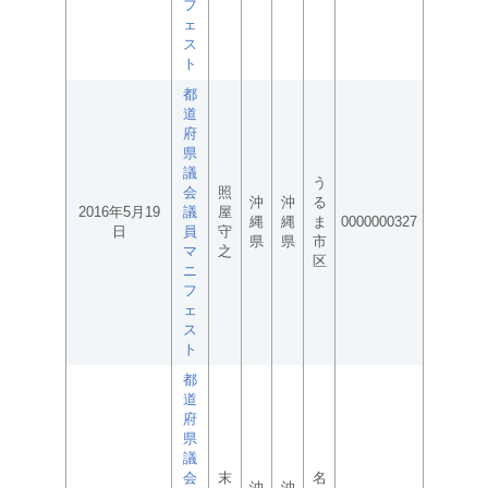
フ
ェ
ス
ト
都
道
府
県
議
う
会
照
沖
沖
る
2016年5月19
議
屋
縄
縄
ま
0000000327
日
員
守
県
県
市
マ
之
区
ニ
フ
ェ
ス
ト
都
道
府
県
議
会
末
名
沖
沖