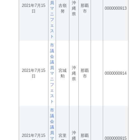
員
沖
2021年7月15
吉嶺
那覇
マ
縄
0000000913
日
努
市
ニ
県
フ
ェ
ス
ト
市
議
会
議
員
沖
2021年7月15
宮城
那覇
マ
縄
0000000914
日
勲
市
ニ
県
フ
ェ
ス
ト
市
議
会
議
員
沖
2021年7月15
宮里
那覇
マ
縄
0000000915