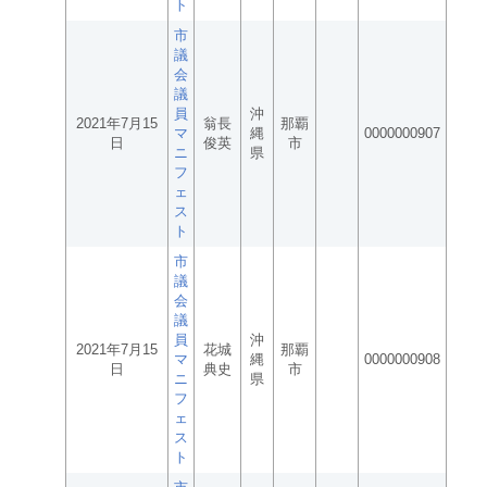
ト
市
議
会
議
員
沖
2021年7月15
翁長
那覇
マ
縄
0000000907
日
俊英
市
ニ
県
フ
ェ
ス
ト
市
議
会
議
員
沖
2021年7月15
花城
那覇
マ
縄
0000000908
日
典史
市
ニ
県
フ
ェ
ス
ト