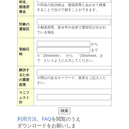
村名、
※同名の自治体は、都道府県とあわせて検索
都道府
することで分けて探すことができます。
県名
対象の
※都道府県、政令市や合併で選挙区が分かれ
選挙区
ている場合
から
登録日
まで
時
※「20xx/xx/xx」 から 「20xx/xx/xx」ま
で というように入力してください。
解決す
るため
※関心のあるキーワード、政策をご記入くだ
の重要
さい。
政策
マニフ
ェスト
ID
利用方法
、
FAQ
を閲覧のうえ
ダウンロードをお願いしま