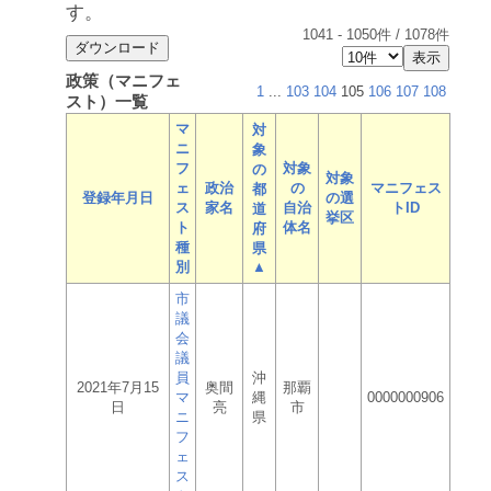
す。
1041
-
1050
件 /
1078
件
政策（マニフェ
1
...
103
104
105
106
107
108
スト）一覧
マ
対
ニ
象
フ
対象
の
対象
ェ
政治
の
マニフェス
都
登録年月日
の選
ス
家名
自治
トID
道
挙区
ト
体名
府
種
県
別
▲
市
議
会
議
員
沖
2021年7月15
奥間
那覇
マ
縄
0000000906
日
亮
市
ニ
県
フ
ェ
ス