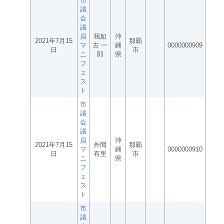
市
議
会
議
員
我如
沖
2021年7月15
那覇
マ
古 一
縄
0000000909
日
市
ニ
郎
県
フ
ェ
ス
ト
市
議
会
議
員
沖
2021年7月15
外間
那覇
マ
縄
0000000910
日
有里
市
ニ
県
フ
ェ
ス
ト
市
議