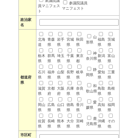
衆議院議
参議院議員
員マニフェス
マニフェスト
ト
政治家
名
山
北海
青森
岩手
宮城
秋田
福島
茨城
形県
道
県
県
県
県
県
県
神
栃木
群馬
埼玉
千葉
東京
新潟
富山
奈川県
県
県
県
県
都
県
県
静
石川
福井
山梨
長野
岐阜
愛知
三重
岡県
都道府
県
県
県
県
県
県
県
県
和
滋賀
京都
大阪
兵庫
奈良
鳥取
島根
歌山県
県
府
府
県
県
県
県
愛
岡山
広島
山口
徳島
香川
高知
福岡
媛県
県
県
県
県
県
県
県
鹿
佐賀
長崎
熊本
大分
宮崎
沖縄
その
児島県
県
県
県
県
県
県
他
市区町