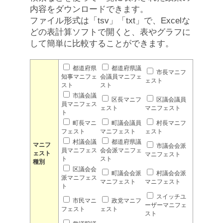
内容をダウンロードできます。
ファイル形式は「tsv」「txt」で、Excelな
どの表計算ソフトで開くと、表やグラフに
して簡単に比較することができます。
都道府県
都道府県議
市長マニフ
知事マニフェ
会議員マニフェ
ェスト
スト
スト
市議会議
区長マニフ
区議会議員
員マニフェス
ェスト
マニフェスト
ト
町長マニ
町議会議員
村長マニフ
フェスト
マニフェスト
ェスト
村議会議
都道府県議
マニフ
市議会会派
員マニフェス
会会派マニフェ
ェスト
マニフェスト
ト
スト
種別
区議会会
町議会会派
村議会会派
派マニフェス
マニフェスト
マニフェスト
ト
スイッチユ
市民マニ
政党マニフ
ーザーマニフェ
フェスト
ェスト
スト