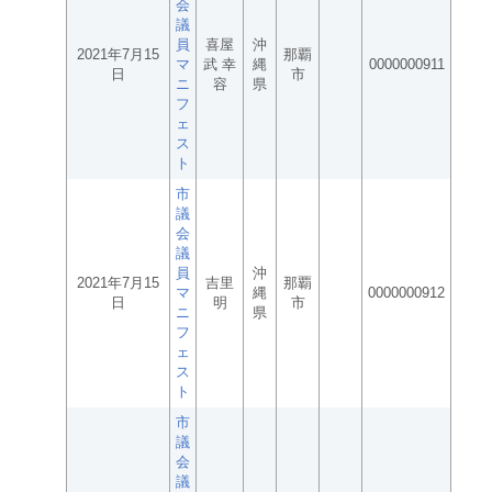
会
議
員
喜屋
沖
2021年7月15
那覇
マ
武 幸
縄
0000000911
日
市
ニ
容
県
フ
ェ
ス
ト
市
議
会
議
員
沖
2021年7月15
吉里
那覇
マ
縄
0000000912
日
明
市
ニ
県
フ
ェ
ス
ト
市
議
会
議