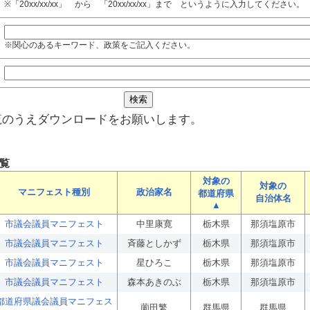
※「20xx/xx/xx」 から 「20xx/xx/xx」まで というように入力してください。
※関心のあるキーワード、政策をご記入ください。
覧のうえダウンロードをお願いします。
覧
対象の
対象の
マニフェスト種別
政治家名
都道府県
自治体名
▲
市議会議員マニフェスト
中里康寛
栃木県
那須塩原市
市議会議員マニフェスト
斉藤としかず
栃木県
那須塩原市
市議会議員マニフェスト
星ひろこ
栃木県
那須塩原市
市議会議員マニフェスト
森本あきのぶ
栃木県
那須塩原市
都道府県議会議員マニフェス
薗田繁
群馬県
群馬県