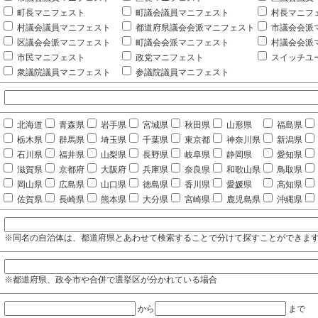
町長マニフェスト
町議会議員マニフェスト
村長マニフ
村議会議員マニフェスト
都道府県議会会派マニフェスト
市議会会派
区議会会派マニフェスト
町議会会派マニフェスト
村議会会派
市民マニフェスト
政党マニフェスト
スイッチユ
衆議院議員マニフェスト
参議院議員マニフェスト
北海道
青森県
岩手県
宮城県
秋田県
山形県
福島県
栃木県
群馬県
埼玉県
千葉県
東京都
神奈川県
新潟県
石川県
福井県
山梨県
長野県
岐阜県
静岡県
愛知県
滋賀県
京都府
大阪府
兵庫県
奈良県
和歌山県
鳥取県
岡山県
広島県
山口県
徳島県
香川県
愛媛県
高知県
佐賀県
長崎県
熊本県
大分県
宮崎県
鹿児島県
沖縄県
※同名の自治体は、都道府県とあわせて検索することで分けて探すことができま
※都道府県、政令市や合併で選挙区が分かれている場合
から
まで