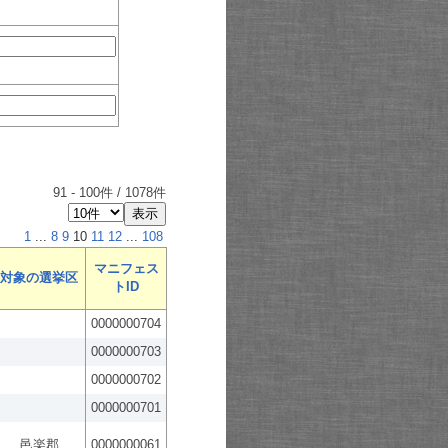
91
-
100
件 /
1078
件
1
...
8
9
10
11
12
...
108
マニフェス
対象の選挙区
トID
0000000704
0000000703
0000000702
0000000701
邑楽郡
0000000061