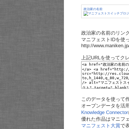
政治家の名前
政治家の名前のリンク
マニフェストIDを使
http://www.maniken.j
上記URLを使ってク
このデータを使って
オープンデータを活
Knowledge Connector
優れた作品はマニフ
マニフェスト大賞
で