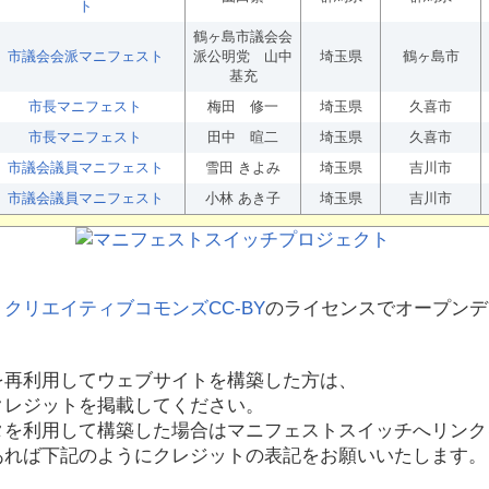
ト
鶴ヶ島市議会会
市議会会派マニフェスト
派公明党 山中
埼玉県
鶴ヶ島市
基充
市長マニフェスト
梅田 修一
埼玉県
久喜市
市長マニフェスト
田中 暄二
埼玉県
久喜市
市議会議員マニフェスト
雪田 きよみ
埼玉県
吉川市
市議会議員マニフェスト
小林 あき子
埼玉県
吉川市
、
クリエイティブコモンズCC-BY
のライセンスでオープンデ
を再利用してウェブサイトを構築した方は、
クレジットを掲載してください。
タを利用して構築した場合はマニフェストスイッチへリンク
あれば下記のようにクレジットの表記をお願いいたします。