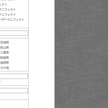
ェスト
マニフェスト
マニフェスト
ーザーマニフェスト
茨城県
富山県
三重県
島根県
福岡県
その他
す。