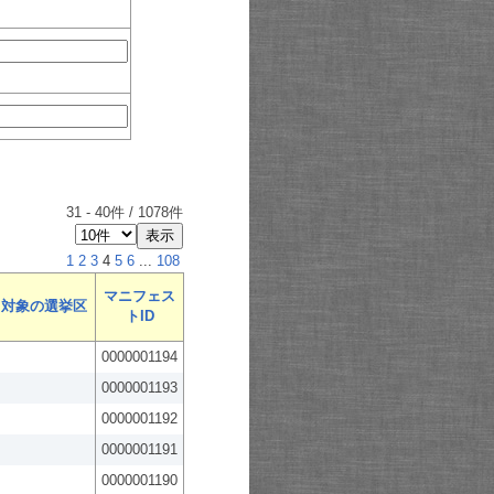
31
-
40
件 /
1078
件
1
2
3
4
5
6
...
108
マニフェス
対象の選挙区
トID
0000001194
0000001193
0000001192
0000001191
0000001190