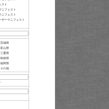
ェスト
マニフェスト
マニフェスト
ーザーマニフェスト
茨城県
富山県
三重県
島根県
福岡県
その他
す。