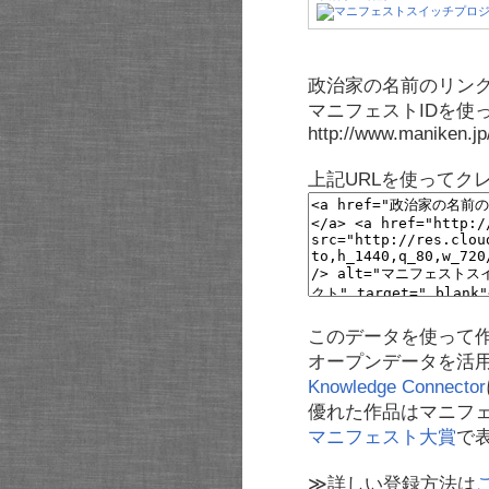
政治家の名前のリンク
マニフェストIDを使
http://www.maniken.j
上記URLを使ってク
このデータを使って
オープンデータを活
Knowledge Connector
優れた作品はマニフ
マニフェスト大賞
で
≫詳しい登録方法は