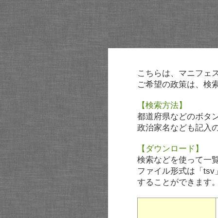
こちらは、マニフェ
ご希望の政策は、検
【検索方法】
都道府県などのボタ
政治家名なども記入
【ダウンロード】
検索などを使って一
ファイル形式は「tsv
することができます