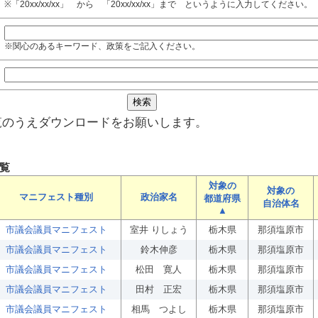
※「20xx/xx/xx」 から 「20xx/xx/xx」まで というように入力してください。
※関心のあるキーワード、政策をご記入ください。
覧のうえダウンロードをお願いします。
覧
対象の
対象の
マニフェスト種別
政治家名
都道府県
自治体名
▲
市議会議員マニフェスト
室井 りしょう
栃木県
那須塩原市
市議会議員マニフェスト
鈴木伸彦
栃木県
那須塩原市
市議会議員マニフェスト
松田 寛人
栃木県
那須塩原市
市議会議員マニフェスト
田村 正宏
栃木県
那須塩原市
市議会議員マニフェスト
相馬 つよし
栃木県
那須塩原市