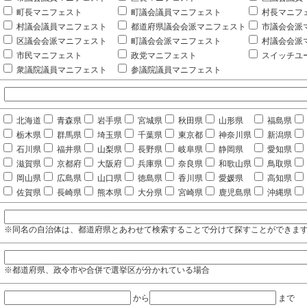
町長マニフェスト
町議会議員マニフェスト
村長マニフ
村議会議員マニフェスト
都道府県議会会派マニフェスト
市議会会派
区議会会派マニフェスト
町議会会派マニフェスト
村議会会派
市民マニフェスト
政党マニフェスト
スイッチユ
衆議院議員マニフェスト
参議院議員マニフェスト
北海道
青森県
岩手県
宮城県
秋田県
山形県
福島県
栃木県
群馬県
埼玉県
千葉県
東京都
神奈川県
新潟県
石川県
福井県
山梨県
長野県
岐阜県
静岡県
愛知県
滋賀県
京都府
大阪府
兵庫県
奈良県
和歌山県
鳥取県
岡山県
広島県
山口県
徳島県
香川県
愛媛県
高知県
佐賀県
長崎県
熊本県
大分県
宮崎県
鹿児島県
沖縄県
※同名の自治体は、都道府県とあわせて検索することで分けて探すことができま
※都道府県、政令市や合併で選挙区が分かれている場合
から
まで