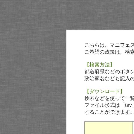
こちらは、マニフェ
ご希望の政策は、検
【検索方法】
都道府県などのボタ
政治家名なども記入
【ダウンロード】
検索などを使って一
ファイル形式は「tsv
することができます