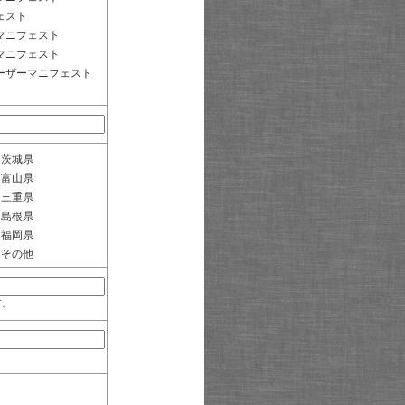
ェスト
マニフェスト
マニフェスト
ーザーマニフェスト
茨城県
富山県
三重県
島根県
福岡県
その他
す。