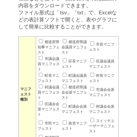
内容をダウンロードできます。
ファイル形式は「tsv」「txt」で、Excelな
どの表計算ソフトで開くと、表やグラフに
して簡単に比較することができます。
都道府県
都道府県議
市長マニフ
知事マニフェ
会議員マニフェ
ェスト
スト
スト
市議会議
区長マニフ
区議会議員
員マニフェス
ェスト
マニフェスト
ト
町長マニ
町議会議員
村長マニフ
フェスト
マニフェスト
ェスト
村議会議
都道府県議
マニフ
市議会会派
員マニフェス
会会派マニフェ
ェスト
マニフェスト
ト
スト
種別
区議会会
町議会会派
村議会会派
派マニフェス
マニフェスト
マニフェスト
ト
スイッチユ
市民マニ
政党マニフ
ーザーマニフェ
フェスト
ェスト
スト