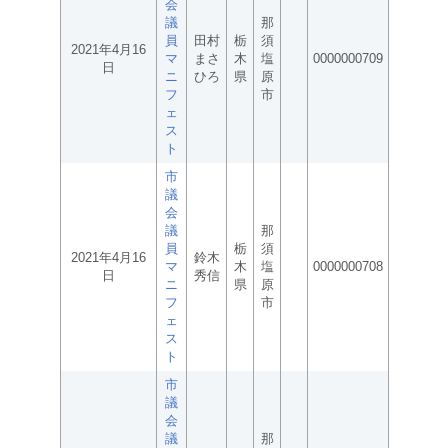
会
議
那
員
田村
栃
須
2021年4月16
マ
まさ
木
塩
0000000709
日
ニ
ひろ
県
原
フ
市
ェ
ス
ト
市
議
会
議
那
員
栃
須
2021年4月16
鈴木
マ
木
塩
0000000708
日
秀信
ニ
県
原
フ
市
ェ
ス
ト
市
議
会
議
那