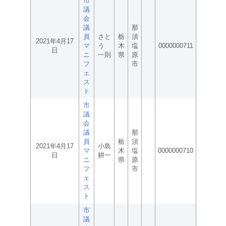
市
議
会
議
那
員
さと
栃
須
2021年4月17
マ
う
木
塩
0000000711
日
ニ
一則
県
原
フ
市
ェ
ス
ト
市
議
会
議
那
員
栃
須
2021年4月17
小島
マ
木
塩
0000000710
日
耕一
ニ
県
原
フ
市
ェ
ス
ト
市
議