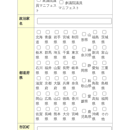
衆議院議
参議院議員
員マニフェス
マニフェスト
ト
政治家
名
山
北海
青森
岩手
宮城
秋田
福島
茨城
形県
道
県
県
県
県
県
県
神
栃木
群馬
埼玉
千葉
東京
新潟
富山
奈川県
県
県
県
県
都
県
県
静
石川
福井
山梨
長野
岐阜
愛知
三重
岡県
都道府
県
県
県
県
県
県
県
県
和
滋賀
京都
大阪
兵庫
奈良
鳥取
島根
歌山県
県
府
府
県
県
県
県
愛
岡山
広島
山口
徳島
香川
高知
福岡
媛県
県
県
県
県
県
県
県
鹿
佐賀
長崎
熊本
大分
宮崎
沖縄
その
児島県
県
県
県
県
県
県
他
市区町