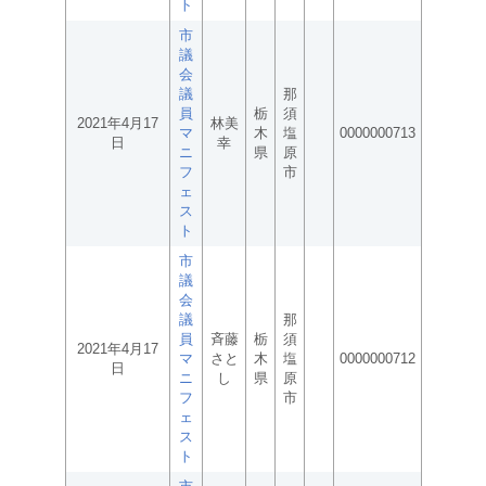
ト
市
議
会
議
那
員
栃
須
2021年4月17
林美
マ
木
塩
0000000713
日
幸
ニ
県
原
フ
市
ェ
ス
ト
市
議
会
議
那
員
斉藤
栃
須
2021年4月17
マ
さと
木
塩
0000000712
日
ニ
し
県
原
フ
市
ェ
ス
ト