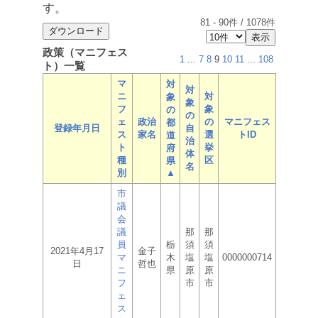
す。
81
-
90
件 /
1078
件
政策（マニフェス
1
...
7
8
9
10
11
...
108
ト）一覧
マ
対
対
ニ
対
象
象
フ
象
の
の
ェ
政治
の
マニフェス
都
登録年月日
自
ス
家名
選
トID
道
治
ト
挙
府
体
種
区
県
名
別
▲
市
議
会
議
那
那
員
栃
須
須
2021年4月17
金子
マ
木
塩
塩
0000000714
日
哲也
ニ
県
原
原
フ
市
市
ェ
ス