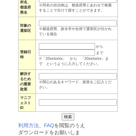
村名、
※同名の自治体は、都道府県とあわせて検索
都道府
することで分けて探すことができます。
県名
対象の
※都道府県、政令市や合併で選挙区が分かれ
選挙区
ている場合
から
登録日
まで
時
※「20xx/xx/xx」 から 「20xx/xx/xx」ま
で というように入力してください。
解決す
るため
※関心のあるキーワード、政策をご記入くだ
の重要
さい。
政策
マニフ
ェスト
ID
利用方法
、
FAQ
を閲覧のうえ
ダウンロードをお願いしま