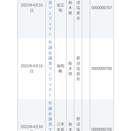
員
栃
須
2021年4月16
堤正
マ
木
塩
0000000707
日
明
ニ
県
原
フ
市
ェ
ス
ト
市
議
会
議
那
員
栃
須
2021年4月16
相馬
マ
木
塩
0000000706
日
剛
ニ
県
原
フ
市
ェ
ス
ト
市
議
会
議
那
員
三本
栃
須
2021年4月16
マ
木直
木
塩
0000000705