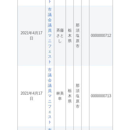
ト
市
議
会
議
那
員
斉藤
栃
須
2021年4月17
マ
さと
木
塩
0000000712
日
ニ
し
県
原
フ
市
ェ
ス
ト
市
議
会
議
那
員
栃
須
2021年4月17
林美
マ
木
塩
0000000713
日
幸
ニ
県
原
フ
市
ェ
ス
ト