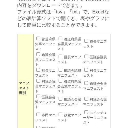
内容をダウンロードできます。
ファイル形式は「tsv」「txt」で、Excelな
どの表計算ソフトで開くと、表やグラフに
して簡単に比較することができます。
都道府県
都道府県議
市長マニフ
知事マニフェ
会議員マニフェ
ェスト
スト
スト
市議会議
区長マニフ
区議会議員
員マニフェス
ェスト
マニフェスト
ト
町長マニ
町議会議員
村長マニフ
フェスト
マニフェスト
ェスト
村議会議
都道府県議
マニフ
市議会会派
員マニフェス
会会派マニフェ
ェスト
マニフェスト
ト
スト
種別
区議会会
町議会会派
村議会会派
派マニフェス
マニフェスト
マニフェスト
ト
スイッチユ
市民マニ
政党マニフ
ーザーマニフェ
フェスト
ェスト
スト