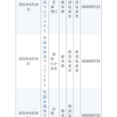
員
宮
栃
須
須
2021年4月18
マ
塚
木
塩
塩
0000000723
日
ニ
博江
県
原
原
フ
市
市
ェ
ス
ト
市
議
会
議
那
那
室
員
栃
須
須
2021年4月19
井
マ
木
塩
塩
0000000724
日
たか
ニ
県
原
原
ゆき
フ
市
市
ェ
ス
ト
市
議
会
議
那
山
員
栃
須
2021年4月20
形
マ
木
塩
0000000725