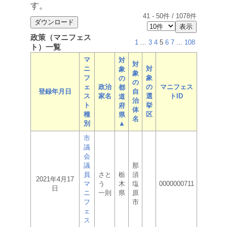
す。
41
-
50
件 /
1078
件
政策（マニフェス
1
...
3
4
5
6
7
...
108
ト）一覧
マ
対
対
ニ
対
象
象
フ
象
の
の
ェ
政治
の
マニフェス
都
登録年月日
自
ス
家名
選
トID
道
治
ト
挙
府
体
種
区
県
名
別
▲
市
議
会
議
那
員
さと
栃
須
2021年4月17
マ
う
木
塩
0000000711
日
ニ
一則
県
原
フ
市
ェ
ス