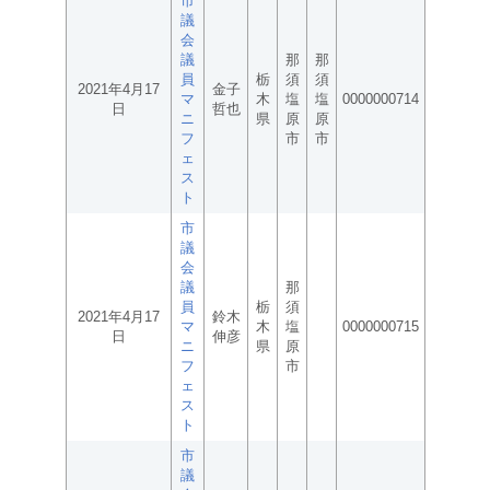
市
議
会
議
那
那
員
栃
須
須
2021年4月17
金子
マ
木
塩
塩
0000000714
日
哲也
ニ
県
原
原
フ
市
市
ェ
ス
ト
市
議
会
議
那
員
栃
須
2021年4月17
鈴木
マ
木
塩
0000000715
日
伸彦
ニ
県
原
フ
市
ェ
ス
ト
市
議