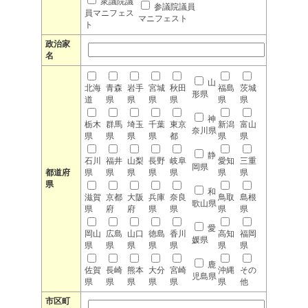
衆議院議
参議院議員
員マニフェス
マニフェスト
ト
政治家
名
山
北海
青森
岩手
宮城
秋田
福島
茨城
形県
道
県
県
県
県
県
県
神
栃木
群馬
埼玉
千葉
東京
新潟
富山
奈川県
県
県
県
県
都
県
県
静
石川
福井
山梨
長野
岐阜
愛知
三重
岡県
都道府
県
県
県
県
県
県
県
県
和
滋賀
京都
大阪
兵庫
奈良
鳥取
島根
歌山県
県
府
府
県
県
県
県
愛
岡山
広島
山口
徳島
香川
高知
福岡
媛県
県
県
県
県
県
県
県
鹿
佐賀
長崎
熊本
大分
宮崎
沖縄
その
児島県
県
県
県
県
県
県
他
市区町