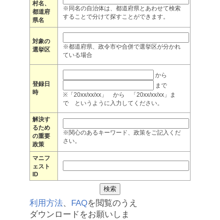
村名、
※同名の自治体は、都道府県とあわせて検索
都道府
することで分けて探すことができます。
県名
対象の
※都道府県、政令市や合併で選挙区が分かれ
選挙区
ている場合
から
登録日
まで
時
※「20xx/xx/xx」 から 「20xx/xx/xx」ま
で というように入力してください。
解決す
るため
※関心のあるキーワード、政策をご記入くだ
の重要
さい。
政策
マニフ
ェスト
ID
利用方法
、
FAQ
を閲覧のうえ
ダウンロードをお願いしま