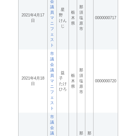
会
議
那
星
員
栃
須
2021年4月17
野
マ
木
塩
0000000717
日
けん
ニ
県
原
じ
フ
市
ェ
ス
ト
市
議
会
議
那
益
員
栃
須
2021年4月18
子
マ
木
塩
0000000720
日
たけ
ニ
県
原
ひろ
フ
市
ェ
ス
ト
市
議
会
議
那
那