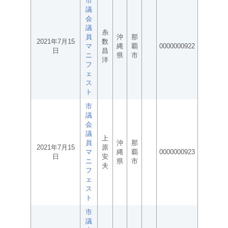
市
議
会
議
糸
員
沖
那
2021年7月15
数
マ
縄
覇
0000000922
日
昌
ニ
県
市
洋
フ
ェ
ス
ト
市
議
会
議
上
員
沖
那
2021年7月15
原
マ
縄
覇
0000000923
日
安
ニ
県
市
夫
フ
ェ
ス
ト
市
議