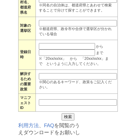
村名、
※同名の自治体は、都道府県とあわせて検索
都道府
することで分けて探すことができます。
県名
対象の
※都道府県、政令市や合併で選挙区が分かれ
選挙区
ている場合
から
登録日
まで
時
※「20xx/xx/xx」 から 「20xx/xx/xx」ま
で というように入力してください。
解決す
るため
※関心のあるキーワード、政策をご記入くだ
の重要
さい。
政策
マニフ
ェスト
ID
利用方法
、
FAQ
を閲覧のう
えダウンロードをお願いし