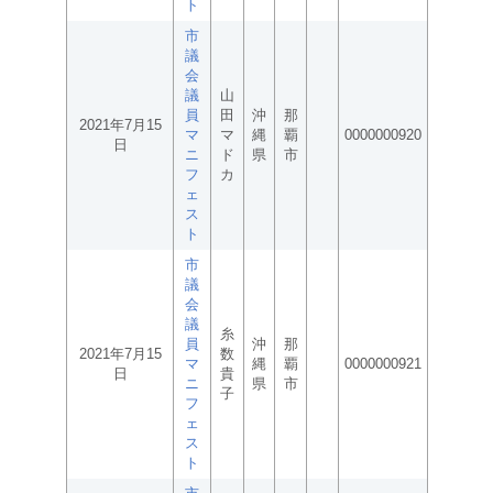
ト
市
議
会
議
山
員
田
沖
那
2021年7月15
マ
マ
縄
覇
0000000920
日
ニ
ド
県
市
フ
カ
ェ
ス
ト
市
議
会
議
糸
員
沖
那
2021年7月15
数
マ
縄
覇
0000000921
日
貴
ニ
県
市
子
フ
ェ
ス
ト