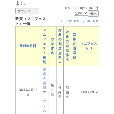
ます。
1051
-
1060
件 /
1078
件
政策（マニフェス
1
...
104
105
106
107
108
ト）一覧
マ
対
対
ニ
対
象
象
フ
政
象
の
の
ェ
治
の
マニフェス
都
登録年月日
自
ス
家
選
トID
道
治
ト
名
挙
府
体
種
区
県
名
別
▲
市
議
会
議
坂
員
沖
那
2021年7月15
井
マ
縄
覇
0000000919
日
浩
ニ
県
市
二
フ
ェ
ス