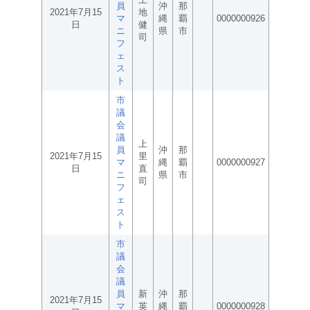
員
沖
那
2021年7月15
地
マ
縄
覇
0000000926
日
健
ニ
県
市
司
フ
ェ
ス
ト
市
議
会
議
上
員
沖
那
2021年7月15
里
マ
縄
覇
0000000927
日
直
ニ
県
市
司
フ
ェ
ス
ト
市
議
会
議
員
新
沖
那
2021年7月15
マ
英
縄
覇
0000000928