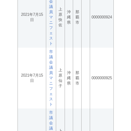
会
議
上
員
沖
那
2021年7月15
原
マ
縄
覇
0000000924
日
快
ニ
県
市
佐
フ
ェ
ス
ト
市
議
会
議
上
員
沖
那
2021年7月15
原
マ
縄
覇
0000000925
日
仙
ニ
県
市
子
フ
ェ
ス
ト
市
議
会
議
上