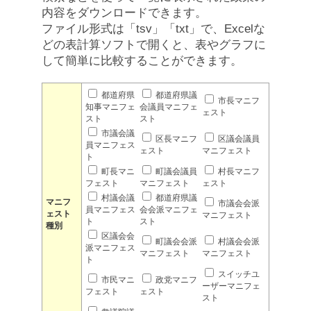
内容をダウンロードできます。
ファイル形式は「tsv」「txt」で、Excelな
どの表計算ソフトで開くと、表やグラフに
して簡単に比較することができます。
都道府県
都道府県議
市長マニフ
知事マニフェ
会議員マニフェ
ェスト
スト
スト
市議会議
区長マニフ
区議会議員
員マニフェス
ェスト
マニフェスト
ト
町長マニ
町議会議員
村長マニフ
フェスト
マニフェスト
ェスト
村議会議
都道府県議
マニフ
市議会会派
員マニフェス
会会派マニフェ
ェスト
マニフェスト
ト
スト
種別
区議会会
町議会会派
村議会会派
派マニフェス
マニフェスト
マニフェスト
ト
スイッチユ
市民マニ
政党マニフ
ーザーマニフェ
フェスト
ェスト
スト