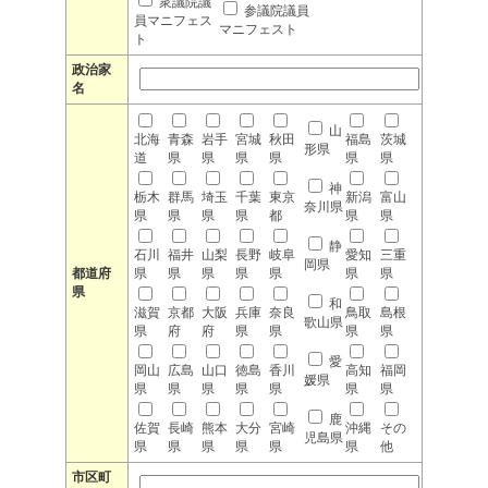
衆議院議
参議院議員
員マニフェス
マニフェスト
ト
政治家
名
山
北海
青森
岩手
宮城
秋田
福島
茨城
形県
道
県
県
県
県
県
県
神
栃木
群馬
埼玉
千葉
東京
新潟
富山
奈川県
県
県
県
県
都
県
県
静
石川
福井
山梨
長野
岐阜
愛知
三重
岡県
都道府
県
県
県
県
県
県
県
県
和
滋賀
京都
大阪
兵庫
奈良
鳥取
島根
歌山県
県
府
府
県
県
県
県
愛
岡山
広島
山口
徳島
香川
高知
福岡
媛県
県
県
県
県
県
県
県
鹿
佐賀
長崎
熊本
大分
宮崎
沖縄
その
児島県
県
県
県
県
県
県
他
市区町