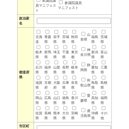
衆議院議
参議院議員
員マニフェス
マニフェスト
ト
政治家
名
山
北海
青森
岩手
宮城
秋田
福島
茨城
形県
道
県
県
県
県
県
県
神
栃木
群馬
埼玉
千葉
東京
新潟
富山
奈川県
県
県
県
県
都
県
県
静
石川
福井
山梨
長野
岐阜
愛知
三重
岡県
都道府
県
県
県
県
県
県
県
県
和
滋賀
京都
大阪
兵庫
奈良
鳥取
島根
歌山県
県
府
府
県
県
県
県
愛
岡山
広島
山口
徳島
香川
高知
福岡
媛県
県
県
県
県
県
県
県
鹿
佐賀
長崎
熊本
大分
宮崎
沖縄
その
児島県
県
県
県
県
県
県
他
市区町