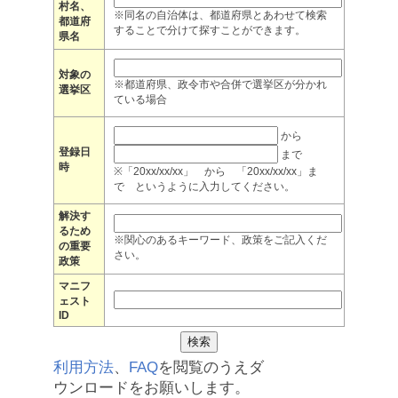
村名、
※同名の自治体は、都道府県とあわせて検索
都道府
することで分けて探すことができます。
県名
対象の
※都道府県、政令市や合併で選挙区が分かれ
選挙区
ている場合
から
登録日
まで
時
※「20xx/xx/xx」 から 「20xx/xx/xx」ま
で というように入力してください。
解決す
るため
※関心のあるキーワード、政策をご記入くだ
の重要
さい。
政策
マニフ
ェスト
ID
利用方法
、
FAQ
を閲覧のうえダ
ウンロードをお願いします。