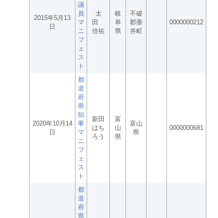
議
員
太
岐
不破
2015年5月13
マ
田
阜
郡垂
0000000212
日
ニ
佳祐
県
井町
フ
ェ
ス
ト
都
道
府
県
知
新田
富
2020年10月14
事
富山
はち
山
0000000681
日
マ
県
ろう
県
ニ
フ
ェ
ス
ト
都
道
府
県