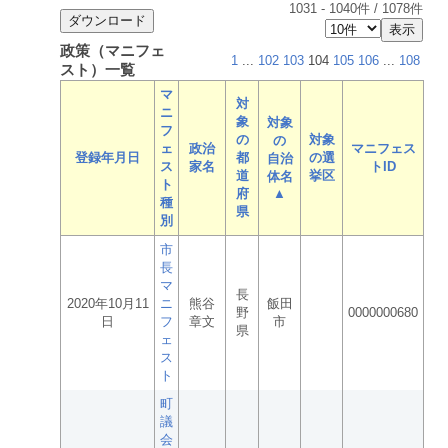
1031
-
1040
件 /
1078
件
政策（マニフェ
1
...
102
103
104
105
106
...
108
スト）一覧
マ
対
ニ
象
対象
フ
の
対象
の
ェ
政治
マニフェス
登録年月日
都
の選
自治
ス
家名
トID
道
挙区
体名
ト
府
▲
種
県
別
市
長
マ
長
2020年10月11
ニ
熊谷
飯田
野
0000000680
日
フ
章文
市
県
ェ
ス
ト
町
議
会