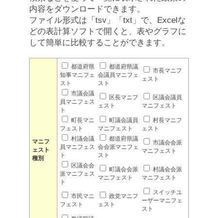
内容をダウンロードできます。
ファイル形式は「tsv」「txt」で、Excelな
どの表計算ソフトで開くと、表やグラフに
して簡単に比較することができます。
都道府県
都道府県議
市長マニフ
知事マニフェ
会議員マニフェ
ェスト
スト
スト
市議会議
区長マニフ
区議会議員
員マニフェス
ェスト
マニフェスト
ト
町長マニ
町議会議員
村長マニフ
フェスト
マニフェスト
ェスト
村議会議
都道府県議
マニフ
市議会会派
員マニフェス
会会派マニフェ
ェスト
マニフェスト
ト
スト
種別
区議会会
町議会会派
村議会会派
派マニフェス
マニフェスト
マニフェスト
ト
スイッチユ
市民マニ
政党マニフ
ーザーマニフェ
フェスト
ェスト
スト