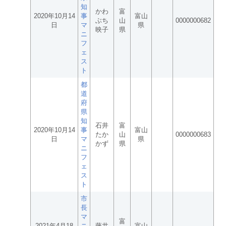
知
かわ
富
2020年10月14
事
富山
ぶち
山
0000000682
日
マ
県
映子
県
ニ
フ
ェ
ス
ト
都
道
府
県
知
石井
富
2020年10月14
事
富山
たか
山
0000000683
日
マ
県
かず
県
ニ
フ
ェ
ス
ト
市
長
マ
富
2021年4月18
ニ
藤井
富山