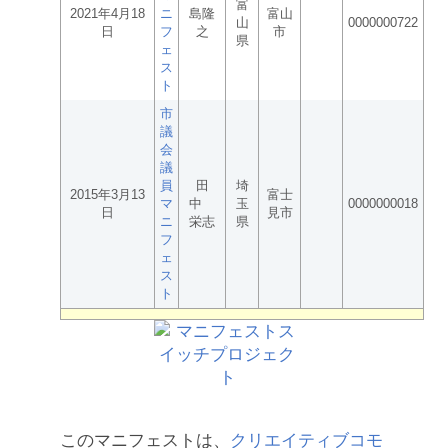
富
2021年4月18
ニ
島隆
富山
山
0000000722
日
フ
之
市
県
ェ
ス
ト
市
議
会
議
員
田
埼
2015年3月13
富士
マ
中
玉
0000000018
日
見市
ニ
栄志
県
フ
ェ
ス
ト
このマニフェストは、
クリエイティブコモ