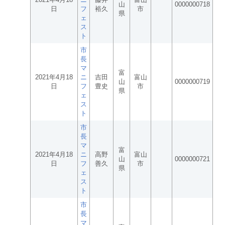
山
0000000718
日
フ
裕久
市
県
ェ
ス
ト
市
長
マ
富
2021年4月18
ニ
吉田
富山
山
0000000719
日
フ
豊史
市
県
ェ
ス
ト
市
長
マ
富
2021年4月18
ニ
高野
富山
山
0000000721
日
フ
善久
市
県
ェ
ス
ト
市
長
マ