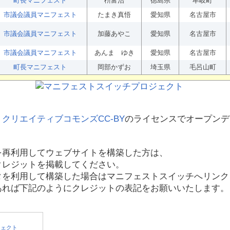
町長マニフェスト
枡富治
徳島県
牟岐町
市議会議員マニフェスト
たまき真悟
愛知県
名古屋市
市議会議員マニフェスト
加藤あやこ
愛知県
名古屋市
市議会議員マニフェスト
あんま ゆき
愛知県
名古屋市
町長マニフェスト
岡部かずお
埼玉県
毛呂山町
、
クリエイティブコモンズCC-BY
のライセンスでオープンデ
を再利用してウェブサイトを構築した方は、
クレジットを掲載してください。
タを利用して構築した場合はマニフェストスイッチへリンク
あれば下記のようにクレジットの表記をお願いいたします。