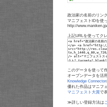
政治家の名前のリンク
マニフェストIDを使
http://www.maniken.j
上記URLを使ってク
このデータを使って
オープンデータを活
Knowledge Connector
優れた作品はマニフ
マニフェスト大賞
で
≫詳しい登録方法は