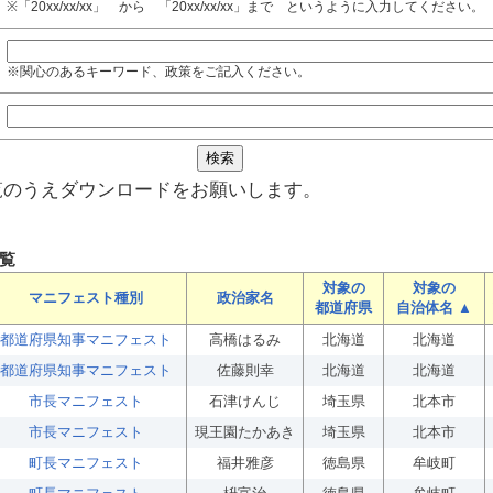
※「20xx/xx/xx」 から 「20xx/xx/xx」まで というように入力してください。
※関心のあるキーワード、政策をご記入ください。
覧のうえダウンロードをお願いします。
覧
対象の
対象の
マニフェスト種別
政治家名
都道府県
自治体名 ▲
都道府県知事マニフェスト
高橋はるみ
北海道
北海道
都道府県知事マニフェスト
佐藤則幸
北海道
北海道
市長マニフェスト
石津けんじ
埼玉県
北本市
市長マニフェスト
現王園たかあき
埼玉県
北本市
町長マニフェスト
福井雅彦
徳島県
牟岐町