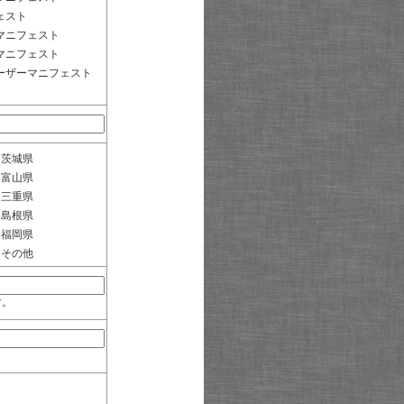
ェスト
マニフェスト
マニフェスト
ーザーマニフェスト
茨城県
富山県
三重県
島根県
福岡県
その他
す。