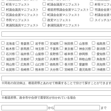
町長マニフェスト
町議会議員マニフェスト
村長マニフ
村議会議員マニフェスト
都道府県議会会派マニフェスト
市議会会派
区議会会派マニフェスト
町議会会派マニフェスト
村議会会派
市民マニフェスト
政党マニフェスト
スイッチユ
衆議院議員マニフェスト
参議院議員マニフェスト
北海道
青森県
岩手県
宮城県
秋田県
山形県
福島県
栃木県
群馬県
埼玉県
千葉県
東京都
神奈川県
新潟県
石川県
福井県
山梨県
長野県
岐阜県
静岡県
愛知県
滋賀県
京都府
大阪府
兵庫県
奈良県
和歌山県
鳥取県
岡山県
広島県
山口県
徳島県
香川県
愛媛県
高知県
佐賀県
長崎県
熊本県
大分県
宮崎県
鹿児島県
沖縄県
※同名の自治体は、都道府県とあわせて検索することで分けて探すことができま
※都道府県、政令市や合併で選挙区が分かれている場合
から
まで