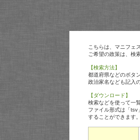
こちらは、マニフェ
ご希望の政策は、検
【検索方法】
都道府県などのボタ
政治家名なども記入
【ダウンロード】
検索などを使って一
ファイル形式は「tsv
することができます