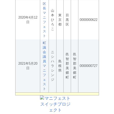
区
長
山
マ
本
東
目
2020年4月12
ニ
ひ
京
黒
0000000622
日
フ
ろ
都
区
ェ
こ
ス
ト
町
議
会
ニ
邑
邑
議
シ
智
智
員
ハ
島
2021年5月20
郡
郡
マ
ラ
根
0000000727
日
美
美
ニ
シ
県
郷
郷
フ
ン
町
町
ェ
ジ
ス
ト