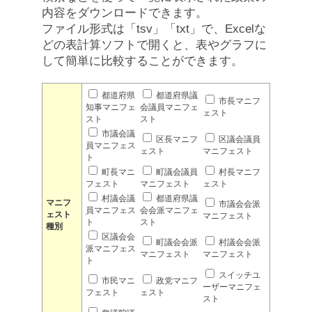
内容をダウンロードできます。
ファイル形式は「tsv」「txt」で、Excelな
どの表計算ソフトで開くと、表やグラフに
して簡単に比較することができます。
都道府県
都道府県議
市長マニフ
知事マニフェ
会議員マニフェ
ェスト
スト
スト
市議会議
区長マニフ
区議会議員
員マニフェス
ェスト
マニフェスト
ト
町長マニ
町議会議員
村長マニフ
フェスト
マニフェスト
ェスト
村議会議
都道府県議
マニフ
市議会会派
員マニフェス
会会派マニフェ
ェスト
マニフェスト
ト
スト
種別
区議会会
町議会会派
村議会会派
派マニフェス
マニフェスト
マニフェスト
ト
スイッチユ
市民マニ
政党マニフ
ーザーマニフェ
フェスト
ェスト
スト