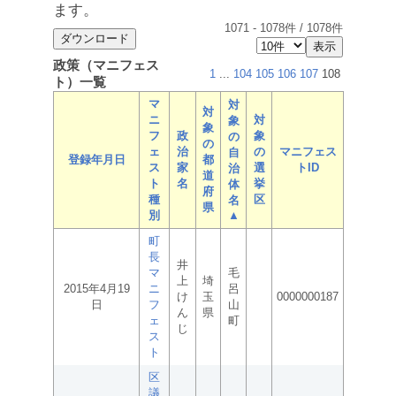
ます。
1071
-
1078
件 /
1078
件
政策（マニフェス
1
...
104
105
106
107
108
ト）一覧
マ
対
対
ニ
対
象
象
フ
政
象
の
の
ェ
治
の
マニフェス
自
登録年月日
都
ス
家
選
トID
治
道
ト
名
挙
体
府
種
区
名
県
別
▲
町
長
井
マ
毛
上
埼
2015年4月19
ニ
呂
け
玉
0000000187
日
フ
山
ん
県
ェ
町
じ
ス
ト
区
議