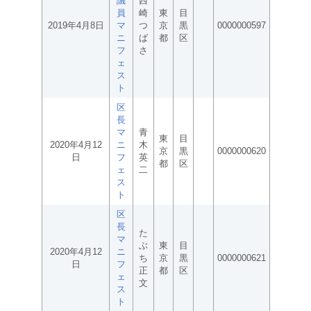
議
西
員
崎
東
目
2019年4月8日
マ
つ
京
黒
0000000597
ニ
ば
都
区
フ
さ
ェ
ス
ト
区
長
マ
青
東
目
2020年4月12
ニ
木
京
黒
0000000620
日
フ
英
都
区
ェ
二
ス
ト
区
長
た
マ
ぶ
東
目
2020年4月12
ニ
ち
京
黒
0000000621
日
フ
正
都
区
ェ
文
ス
ト