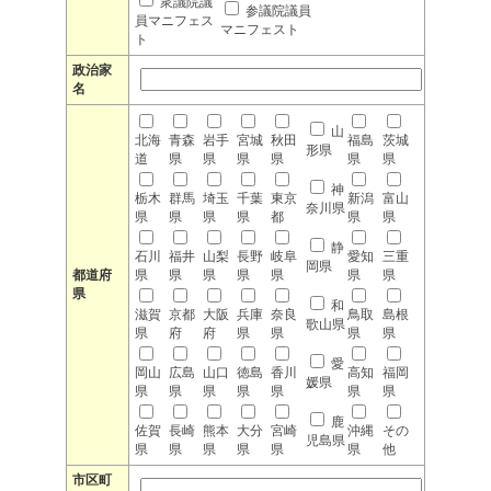
衆議院議
参議院議員
員マニフェス
マニフェスト
ト
政治家
名
山
北海
青森
岩手
宮城
秋田
福島
茨城
形県
道
県
県
県
県
県
県
神
栃木
群馬
埼玉
千葉
東京
新潟
富山
奈川県
県
県
県
県
都
県
県
静
石川
福井
山梨
長野
岐阜
愛知
三重
岡県
都道府
県
県
県
県
県
県
県
県
和
滋賀
京都
大阪
兵庫
奈良
鳥取
島根
歌山県
県
府
府
県
県
県
県
愛
岡山
広島
山口
徳島
香川
高知
福岡
媛県
県
県
県
県
県
県
県
鹿
佐賀
長崎
熊本
大分
宮崎
沖縄
その
児島県
県
県
県
県
県
県
他
市区町