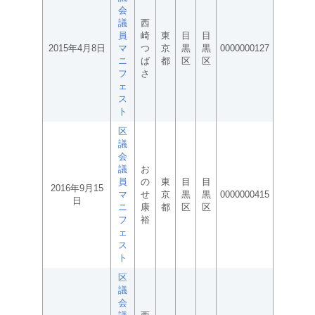
会
議
西
員
崎
東
目
目
2015年4月8日
マ
つ
京
黒
黒
0000000127
ニ
ば
都
区
区
フ
さ
ェ
ス
ト
区
議
会
議
お
員
の
東
目
目
2016年9月15
マ
せ
京
黒
黒
0000000415
日
ニ
康
都
区
区
フ
裕
ェ
ス
ト
区
議
会