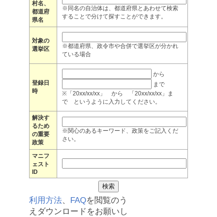
村名、
※同名の自治体は、都道府県とあわせて検索
都道府
することで分けて探すことができます。
県名
対象の
※都道府県、政令市や合併で選挙区が分かれ
選挙区
ている場合
から
登録日
まで
時
※「20xx/xx/xx」 から 「20xx/xx/xx」ま
で というように入力してください。
解決す
るため
※関心のあるキーワード、政策をご記入くだ
の重要
さい。
政策
マニフ
ェスト
ID
利用方法
、
FAQ
を閲覧のう
えダウンロードをお願いし