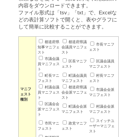
内容をダウンロードできます。
ファイル形式は「tsv」「txt」で、Excelな
どの表計算ソフトで開くと、表やグラフに
して簡単に比較することができます。
都道府県
都道府県議
市長マニフ
知事マニフェ
会議員マニフェ
ェスト
スト
スト
市議会議
区長マニフ
区議会議員
員マニフェス
ェスト
マニフェスト
ト
町長マニ
町議会議員
村長マニフ
フェスト
マニフェスト
ェスト
村議会議
都道府県議
マニフ
市議会会派
員マニフェス
会会派マニフェ
ェスト
マニフェスト
ト
スト
種別
区議会会
町議会会派
村議会会派
派マニフェス
マニフェスト
マニフェスト
ト
スイッチユ
市民マニ
政党マニフ
ーザーマニフェ
フェスト
ェスト
スト