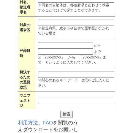
村名、
※同名の自治体は、都道府県とあわせて検索
都道府
することで分けて探すことができます。
県名
対象の
※都道府県、政令市や合併で選挙区が分かれ
選挙区
ている場合
から
登録日
まで
時
※「20xx/xx/xx」 から 「20xx/xx/xx」ま
で というように入力してください。
解決す
るため
※関心のあるキーワード、政策をご記入くだ
の重要
さい。
政策
マニフ
ェスト
ID
利用方法
、
FAQ
を閲覧のう
えダウンロードをお願いし