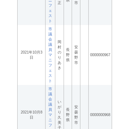
ニ
県
正
市
フ
ェ
ス
ト
市
議
会
岡
議
村
安
員
長
2021年10月3
の
曇
マ
野
0000000967
日
り
野
ニ
県
あ
市
フ
き
ェ
ス
ト
市
議
会
い
議
が
安
員
長
2021年10月8
り
曇
マ
野
0000000968
日
久
野
ニ
県
美
市
フ
子