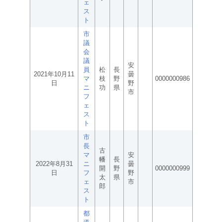
ェ
ス
ト
市
議
会
議
安
員
松
長
2021年10月11
曇
マ
枝
野
0000000986
日
野
ニ
功
県
市
フ
ェ
ス
ト
市
長
古
マ
安
幡
長
2022年8月31
ニ
曇
開
野
0000000999
日
フ
野
太
県
ェ
市
郎
ス
ト
都