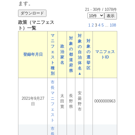
ます。
21
-
30
件 /
1078
件
政策（マニフェス
1
2
3
4
5
...
108
ト）一覧
マ
対
対
ニ
対
象
象
フ
政
象
の
の
ェ
治
の
マニフェス
自
登録年月日
都
ス
家
選
トID
治
道
ト
名
挙
体
府
種
区
名
県
別
▲
市
長
マ
安
太
長
2021年9月27
ニ
曇
田
野
0000000963
日
フ
野
寛
県
ェ
市
ス
ト
市
長