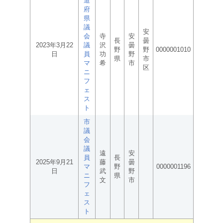
道
府
県
議
安
会
寺
安
長
曇
2023年3月22
議
沢
曇
野
野
0000001010
日
員
功
野
県
市
マ
希
市
区
ニ
フ
ェ
ス
ト
市
議
会
議
遠
安
員
長
2025年9月21
藤
曇
マ
野
0000001196
日
武
野
ニ
県
文
市
フ
ェ
ス
ト