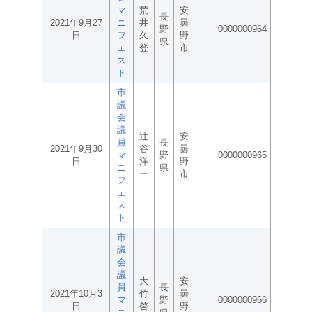
マ
荒
安
長
2021年9月27
ニ
井
曇
野
0000000964
日
フ
久
野
県
ェ
登
市
ス
ト
市
議
会
議
辻
安
員
長
2021年9月30
谷
曇
マ
野
0000000965
日
洋
野
ニ
県
一
市
フ
ェ
ス
ト
市
議
会
議
大
安
員
長
2021年10月3
竹
曇
マ
野
0000000966
日
啓
野