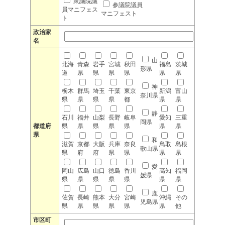
衆議院議
参議院議員
員マニフェス
マニフェスト
ト
政治家
名
山
北海
青森
岩手
宮城
秋田
福島
茨城
形県
道
県
県
県
県
県
県
神
栃木
群馬
埼玉
千葉
東京
新潟
富山
奈川県
県
県
県
県
都
県
県
静
石川
福井
山梨
長野
岐阜
愛知
三重
岡県
都道府
県
県
県
県
県
県
県
県
和
滋賀
京都
大阪
兵庫
奈良
鳥取
島根
歌山県
県
府
府
県
県
県
県
愛
岡山
広島
山口
徳島
香川
高知
福岡
媛県
県
県
県
県
県
県
県
鹿
佐賀
長崎
熊本
大分
宮崎
沖縄
その
児島県
県
県
県
県
県
県
他
市区町