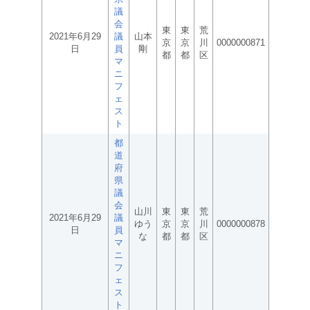
議
会
東
東
荒
2021年6月29
議
山本
京
京
川
0000000871
日
員
剛
都
都
区
マ
ニ
フ
ェ
ス
ト
都
道
府
県
議
会
山川
東
東
荒
2021年6月29
議
ゆう
京
京
川
0000000878
日
員
な
都
都
区
マ
ニ
フ
ェ
ス
ト