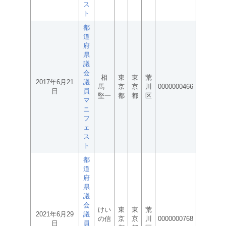
ス
ト
都
道
府
県
議
会
相
東
東
荒
2017年6月21
議
馬
京
京
川
0000000466
日
員
堅一
都
都
区
マ
ニ
フ
ェ
ス
ト
都
道
府
県
議
会
けい
東
東
荒
2021年6月29
議
の信
京
京
川
0000000768
日
員