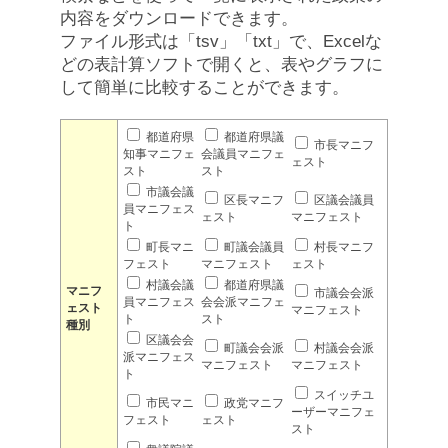
内容をダウンロードできます。
ファイル形式は「tsv」「txt」で、Excelな
どの表計算ソフトで開くと、表やグラフに
して簡単に比較することができます。
都道府県
都道府県議
市長マニフ
知事マニフェ
会議員マニフェ
ェスト
スト
スト
市議会議
区長マニフ
区議会議員
員マニフェス
ェスト
マニフェスト
ト
町長マニ
町議会議員
村長マニフ
フェスト
マニフェスト
ェスト
村議会議
都道府県議
マニフ
市議会会派
員マニフェス
会会派マニフェ
ェスト
マニフェスト
ト
スト
種別
区議会会
町議会会派
村議会会派
派マニフェス
マニフェスト
マニフェスト
ト
スイッチユ
市民マニ
政党マニフ
ーザーマニフェ
フェスト
ェスト
スト