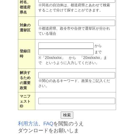
村名、
※同名の自治体は、都道府県とあわせて検索
都道府
することで分けて探すことができます。
県名
対象の
※都道府県、政令市や合併で選挙区が分かれ
選挙区
ている場合
から
登録日
まで
時
※「20xx/xx/xx」 から 「20xx/xx/xx」ま
で というように入力してください。
解決す
るため
※関心のあるキーワード、政策をご記入くだ
の重要
さい。
政策
マニフ
ェスト
ID
利用方法
、
FAQ
を閲覧のうえ
ダウンロードをお願いしま