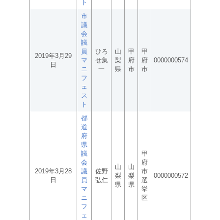
ト
市
議
会
議
員
ひろ
山
甲
甲
2019年3月29
マ
せ集
梨
府
府
0000000574
日
ニ
一
県
市
市
フ
ェ
ス
ト
都
道
府
県
議
甲
会
府
山
山
2019年3月28
議
佐野
市
梨
梨
0000000572
日
員
弘仁
選
県
県
マ
挙
ニ
区
フ
ェ