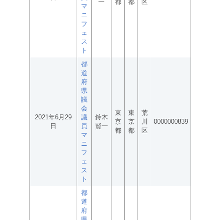
一
都
都
区
マ
ニ
フ
ェ
ス
ト
都
道
府
県
議
会
東
東
荒
2021年6月29
議
鈴木
京
京
川
0000000839
日
員
賢一
都
都
区
マ
ニ
フ
ェ
ス
ト
都
道
府
県