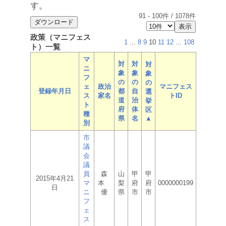
す。
91
-
100
件 /
1078
件
政策（マニフェス
1
...
8
9
10
11
12
...
108
ト）一覧
マ
対
対
対
ニ
象
象
象
フ
の
の
の
ェ
政治
マニフェス
登録年月日
都
自
選
ス
家名
トID
道
治
挙
ト
府
体
区
種
県
名
▲
別
市
議
会
議
員
森
山
甲
甲
2015年4月21
マ
本
梨
府
府
0000000199
日
ニ
優
県
市
市
フ
ェ
ス