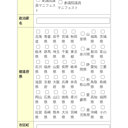
衆議院議
参議院議員
員マニフェス
マニフェスト
ト
政治家
名
山
北海
青森
岩手
宮城
秋田
福島
茨城
形県
道
県
県
県
県
県
県
神
栃木
群馬
埼玉
千葉
東京
新潟
富山
奈川県
県
県
県
県
都
県
県
静
石川
福井
山梨
長野
岐阜
愛知
三重
岡県
都道府
県
県
県
県
県
県
県
県
和
滋賀
京都
大阪
兵庫
奈良
鳥取
島根
歌山県
県
府
府
県
県
県
県
愛
岡山
広島
山口
徳島
香川
高知
福岡
媛県
県
県
県
県
県
県
県
鹿
佐賀
長崎
熊本
大分
宮崎
沖縄
その
児島県
県
県
県
県
県
県
他
市区町