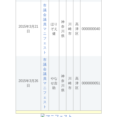
市
議
会
議
神
員
ほり
川
高
2015年3月21
奈
マ
ぞえ
崎
津
0000000040
日
川
ニ
健
市
区
県
フ
ェ
ス
ト
市
議
会
議
神
員
やな
川
高
2015年3月26
奈
マ
せ吉
崎
津
0000000051
日
川
ニ
助
市
区
県
フ
ェ
ス
ト