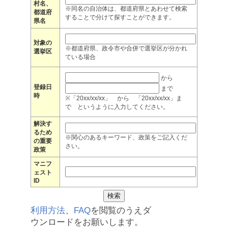
村名、
※同名の自治体は、都道府県とあわせて検索
都道府
することで分けて探すことができます。
県名
対象の
※都道府県、政令市や合併で選挙区が分かれ
選挙区
ている場合
から
登録日
まで
時
※「20xx/xx/xx」 から 「20xx/xx/xx」ま
で というように入力してください。
解決す
るため
※関心のあるキーワード、政策をご記入くだ
の重要
さい。
政策
マニフ
ェスト
ID
利用方法
、
FAQ
を閲覧のうえダ
ウンロードをお願いします。