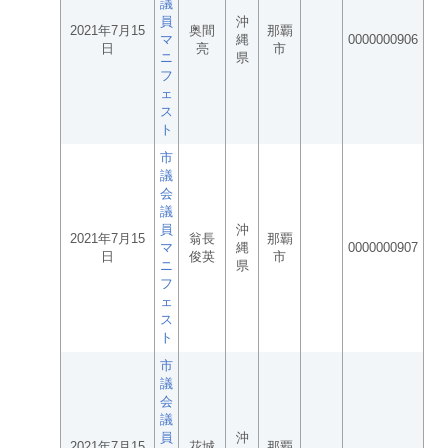
議
員
沖
2021年7月15
奥間
那覇
マ
縄
0000000906
日
亮
市
ニ
県
フ
ェ
ス
ト
市
議
会
議
員
沖
2021年7月15
翁長
那覇
マ
縄
0000000907
日
俊英
市
ニ
県
フ
ェ
ス
ト
市
議
会
議
員
沖
2021年7月15
花城
那覇