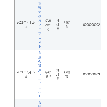
市
議
会
議
員
伊波
沖
2021年7月15
那覇
マ
みか
縄
0000000902
日
市
ニ
ど
県
フ
ェ
ス
ト
市
議
会
議
員
沖
2021年7月15
宇根
那覇
マ
縄
0000000903
日
良也
市
ニ
県
フ
ェ
ス
ト
市
議