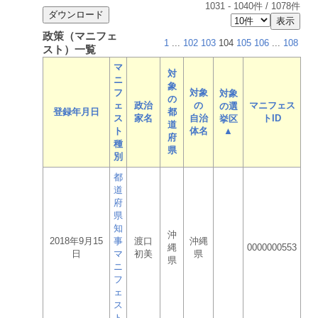
1031
-
1040
件 /
1078
件
政策（マニフェ
1
...
102
103
104
105
106
...
108
スト）一覧
マ
対
ニ
象
フ
対象
対象
の
ェ
政治
の
マニフェス
の選
登録年月日
都
ス
家名
自治
トID
挙区
道
ト
体名
▲
府
種
県
別
都
道
府
県
知
沖
2018年9月15
事
渡口
沖縄
縄
0000000553
日
マ
初美
県
県
ニ
フ
ェ
ス
ト