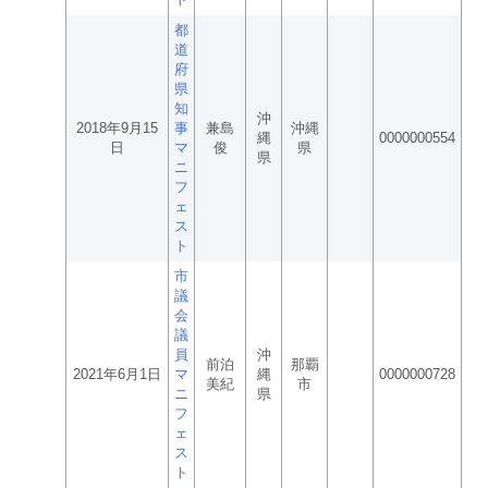
都
道
府
県
知
沖
2018年9月15
事
兼島
沖縄
縄
0000000554
日
マ
俊
県
県
ニ
フ
ェ
ス
ト
市
議
会
議
員
沖
前泊
那覇
2021年6月1日
マ
縄
0000000728
美紀
市
ニ
県
フ
ェ
ス
ト