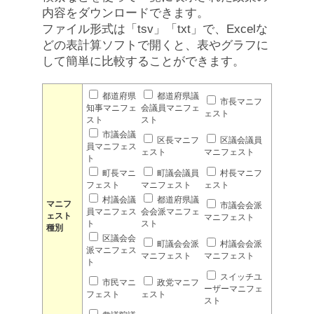
内容をダウンロードできます。
ファイル形式は「tsv」「txt」で、Excelな
どの表計算ソフトで開くと、表やグラフに
して簡単に比較することができます。
都道府県
都道府県議
市長マニフ
知事マニフェ
会議員マニフェ
ェスト
スト
スト
市議会議
区長マニフ
区議会議員
員マニフェス
ェスト
マニフェスト
ト
町長マニ
町議会議員
村長マニフ
フェスト
マニフェスト
ェスト
村議会議
都道府県議
マニフ
市議会会派
員マニフェス
会会派マニフェ
ェスト
マニフェスト
ト
スト
種別
区議会会
町議会会派
村議会会派
派マニフェス
マニフェスト
マニフェスト
ト
スイッチユ
市民マニ
政党マニフ
ーザーマニフェ
フェスト
ェスト
スト