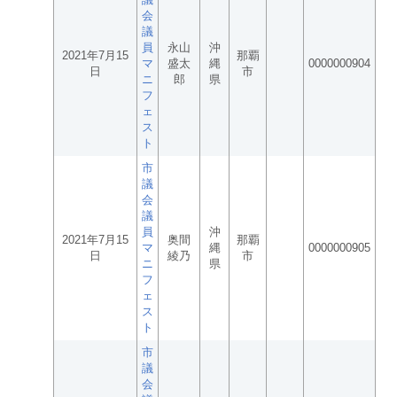
会
議
員
永山
沖
2021年7月15
那覇
マ
盛太
縄
0000000904
日
市
ニ
郎
県
フ
ェ
ス
ト
市
議
会
議
員
沖
2021年7月15
奥間
那覇
マ
縄
0000000905
日
綾乃
市
ニ
県
フ
ェ
ス
ト
市
議
会