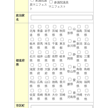
衆議院議
参議院議員
員マニフェス
マニフェスト
ト
政治家
名
山
北海
青森
岩手
宮城
秋田
福島
茨城
形県
道
県
県
県
県
県
県
神
栃木
群馬
埼玉
千葉
東京
新潟
富山
奈川県
県
県
県
県
都
県
県
静
石川
福井
山梨
長野
岐阜
愛知
三重
岡県
都道府
県
県
県
県
県
県
県
県
和
滋賀
京都
大阪
兵庫
奈良
鳥取
島根
歌山県
県
府
府
県
県
県
県
愛
岡山
広島
山口
徳島
香川
高知
福岡
媛県
県
県
県
県
県
県
県
鹿
佐賀
長崎
熊本
大分
宮崎
沖縄
その
児島県
県
県
県
県
県
県
他
市区町