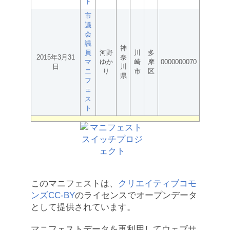
ト
市
議
会
議
神
員
河野
川
多
2015年3月31
奈
マ
ゆか
崎
摩
0000000070
日
川
ニ
り
市
区
県
フ
ェ
ス
ト
このマニフェストは、
クリエイティブコモ
ンズCC-BY
のライセンスでオープンデータ
として提供されています。
マニフェストデータを再利用してウェブサ