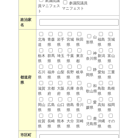
衆議院議
参議院議員
員マニフェス
マニフェスト
ト
政治家
名
山
北海
青森
岩手
宮城
秋田
福島
茨城
形県
道
県
県
県
県
県
県
神
栃木
群馬
埼玉
千葉
東京
新潟
富山
奈川県
県
県
県
県
都
県
県
静
石川
福井
山梨
長野
岐阜
愛知
三重
岡県
都道府
県
県
県
県
県
県
県
県
和
滋賀
京都
大阪
兵庫
奈良
鳥取
島根
歌山県
県
府
府
県
県
県
県
愛
岡山
広島
山口
徳島
香川
高知
福岡
媛県
県
県
県
県
県
県
県
鹿
佐賀
長崎
熊本
大分
宮崎
沖縄
その
児島県
県
県
県
県
県
県
他
市区町