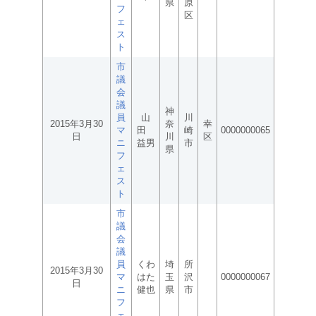
県
原
フ
区
ェ
ス
ト
市
議
会
議
神
員
山
川
2015年3月30
奈
幸
マ
田
崎
0000000065
日
川
区
ニ
益男
市
県
フ
ェ
ス
ト
市
議
会
議
員
くわ
埼
所
2015年3月30
マ
はた
玉
沢
0000000067
日
ニ
健也
県
市
フ
ェ