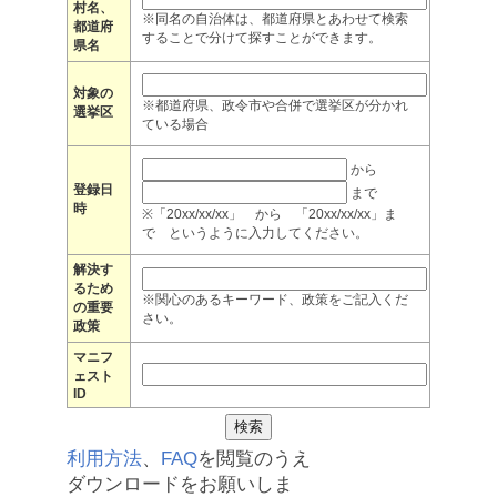
村名、
※同名の自治体は、都道府県とあわせて検索
都道府
することで分けて探すことができます。
県名
対象の
※都道府県、政令市や合併で選挙区が分かれ
選挙区
ている場合
から
登録日
まで
時
※「20xx/xx/xx」 から 「20xx/xx/xx」ま
で というように入力してください。
解決す
るため
※関心のあるキーワード、政策をご記入くだ
の重要
さい。
政策
マニフ
ェスト
ID
利用方法
、
FAQ
を閲覧のうえ
ダウンロードをお願いしま