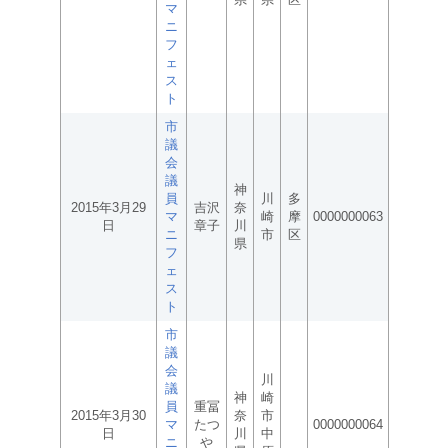
マ
ニ
フ
ェ
ス
ト
市
議
会
議
神
員
川
多
2015年3月29
吉沢
奈
マ
崎
摩
0000000063
日
章子
川
ニ
市
区
県
フ
ェ
ス
ト
市
議
会
川
議
神
崎
員
重冨
2015年3月30
奈
市
マ
たつ
0000000064
日
川
中
ニ
や