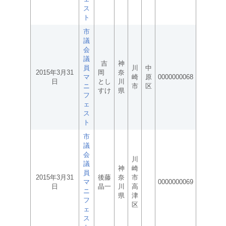
ス
ト
市
議
会
議
吉
神
員
川
中
2015年3月31
岡
奈
マ
崎
原
0000000068
日
とし
川
ニ
市
区
すけ
県
フ
ェ
ス
ト
市
議
会
川
議
神
崎
員
2015年3月31
後藤
奈
市
マ
0000000069
日
晶一
川
高
ニ
県
津
フ
区
ェ
ス