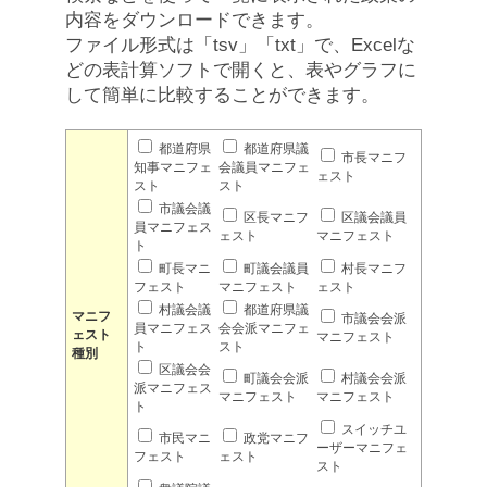
内容をダウンロードできます。
ファイル形式は「tsv」「txt」で、Excelな
どの表計算ソフトで開くと、表やグラフに
して簡単に比較することができます。
都道府県
都道府県議
市長マニフ
知事マニフェ
会議員マニフェ
ェスト
スト
スト
市議会議
区長マニフ
区議会議員
員マニフェス
ェスト
マニフェスト
ト
町長マニ
町議会議員
村長マニフ
フェスト
マニフェスト
ェスト
村議会議
都道府県議
マニフ
市議会会派
員マニフェス
会会派マニフェ
ェスト
マニフェスト
ト
スト
種別
区議会会
町議会会派
村議会会派
派マニフェス
マニフェスト
マニフェスト
ト
スイッチユ
市民マニ
政党マニフ
ーザーマニフェ
フェスト
ェスト
スト