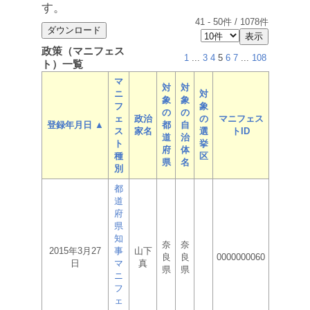
す。
41
-
50
件 /
1078
件
政策（マニフェス
1
...
3
4
5
6
7
...
108
ト）一覧
マ
対
対
ニ
対
象
象
フ
象
の
の
ェ
政治
の
マニフェス
登録年月日 ▲
都
自
ス
家名
選
トID
道
治
ト
挙
府
体
種
区
県
名
別
都
道
府
県
知
奈
奈
2015年3月27
事
山下
良
良
0000000060
日
マ
真
県
県
ニ
フ
ェ