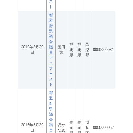
ス
ト
都
道
府
県
議
会
群
群
邑
2015年3月29
議
薗田
馬
馬
楽
0000000061
日
員
繁
県
県
郡
マ
ニ
フ
ェ
ス
ト
都
道
府
県
議
会
福
福
博
2015年3月29
議
堤か
岡
岡
多
0000000062
日
員
なめ
県
県
区