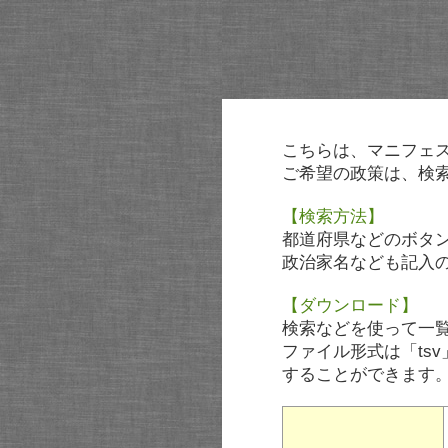
こちらは、マニフェ
ご希望の政策は、検
【検索方法】
都道府県などのボタ
政治家名なども記入
【ダウンロード】
検索などを使って一
ファイル形式は「tsv
することができます