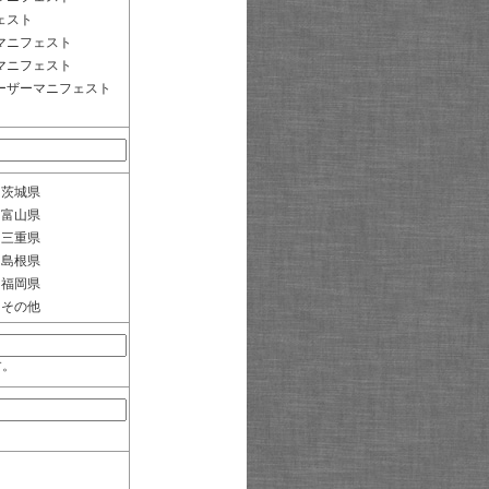
ェスト
マニフェスト
マニフェスト
ーザーマニフェスト
茨城県
富山県
三重県
島根県
福岡県
その他
す。