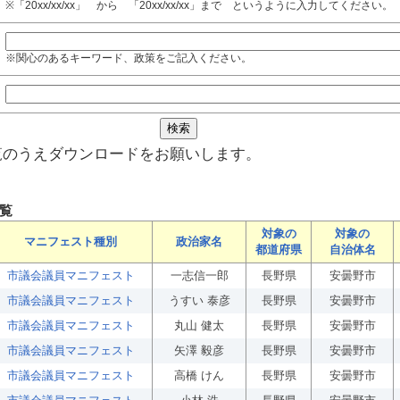
※「20xx/xx/xx」 から 「20xx/xx/xx」まで というように入力してください。
※関心のあるキーワード、政策をご記入ください。
覧のうえダウンロードをお願いします。
覧
対象の
対象の
マニフェスト種別
政治家名
都道府県
自治体名
市議会議員マニフェスト
一志信一郎
長野県
安曇野市
市議会議員マニフェスト
うすい 泰彦
長野県
安曇野市
市議会議員マニフェスト
丸山 健太
長野県
安曇野市
市議会議員マニフェスト
矢澤 毅彦
長野県
安曇野市
市議会議員マニフェスト
高橋 けん
長野県
安曇野市