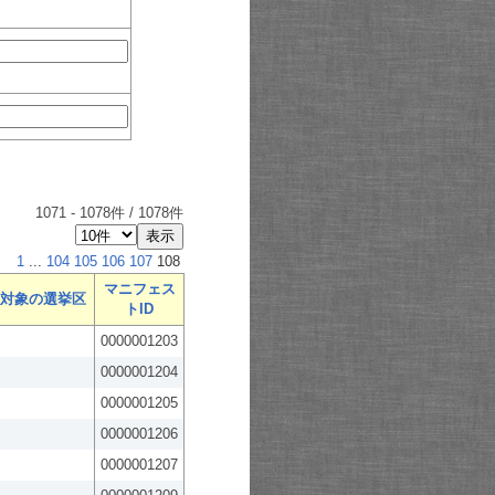
1071
-
1078
件 /
1078
件
1
...
104
105
106
107
108
マニフェス
対象の選挙区
トID
0000001203
0000001204
0000001205
0000001206
0000001207