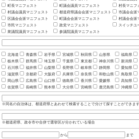
町長マニフェスト
町議会議員マニフェスト
村長マニフ
村議会議員マニフェスト
都道府県議会会派マニフェスト
市議会会派
区議会会派マニフェスト
町議会会派マニフェスト
村議会会派
市民マニフェスト
政党マニフェスト
スイッチユ
衆議院議員マニフェスト
参議院議員マニフェスト
北海道
青森県
岩手県
宮城県
秋田県
山形県
福島県
栃木県
群馬県
埼玉県
千葉県
東京都
神奈川県
新潟県
石川県
福井県
山梨県
長野県
岐阜県
静岡県
愛知県
滋賀県
京都府
大阪府
兵庫県
奈良県
和歌山県
鳥取県
岡山県
広島県
山口県
徳島県
香川県
愛媛県
高知県
佐賀県
長崎県
熊本県
大分県
宮崎県
鹿児島県
沖縄県
※同名の自治体は、都道府県とあわせて検索することで分けて探すことができま
※都道府県、政令市や合併で選挙区が分かれている場合
から
まで