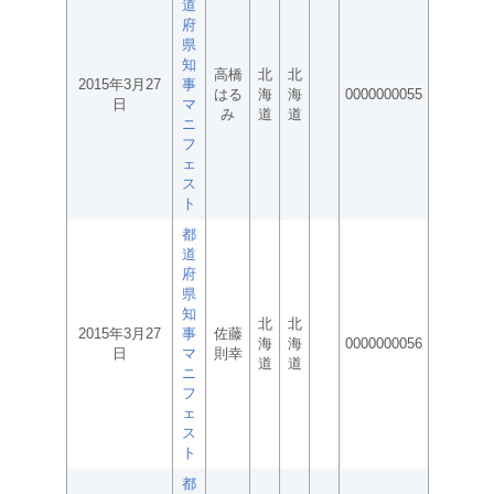
道
府
県
知
高橋
北
北
2015年3月27
事
はる
海
海
0000000055
日
マ
み
道
道
ニ
フ
ェ
ス
ト
都
道
府
県
知
北
北
2015年3月27
事
佐藤
海
海
0000000056
日
マ
則幸
道
道
ニ
フ
ェ
ス
ト
都