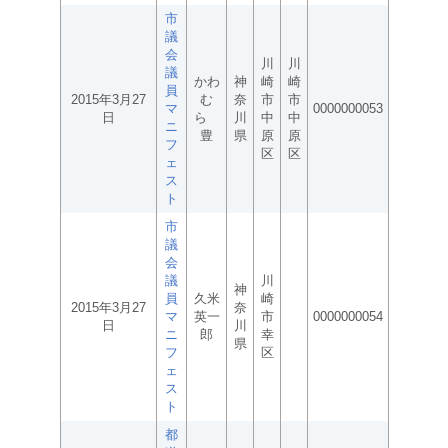
市
議
会
川
川
議
かわ
神
崎
崎
員
2015年3月27
む
奈
市
市
マ
0000000053
日
ら
川
中
中
ニ
豊
県
原
原
フ
区
区
ェ
ス
ト
市
議
会
議
川
神
員
久米
崎
2015年3月27
奈
マ
英一
市
0000000054
日
川
ニ
郎
幸
県
フ
区
ェ
ス
ト
都