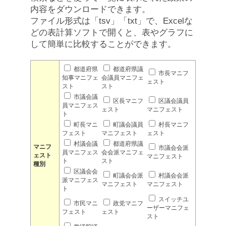
内容をダウンロードできます。
ファイル形式は「tsv」「txt」で、Excelな
どの表計算ソフトで開くと、表やグラフに
して簡単に比較することができます。
都道府県
都道府県議
市長マニフ
知事マニフェ
会議員マニフェ
ェスト
スト
スト
市議会議
区長マニフ
区議会議員
員マニフェス
ェスト
マニフェスト
ト
町長マニ
町議会議員
村長マニフ
フェスト
マニフェスト
ェスト
村議会議
都道府県議
マニフ
市議会会派
員マニフェス
会会派マニフェ
ェスト
マニフェスト
ト
スト
種別
区議会会
町議会会派
村議会会派
派マニフェス
マニフェスト
マニフェスト
ト
スイッチユ
市民マニ
政党マニフ
ーザーマニフェ
フェスト
ェスト
スト