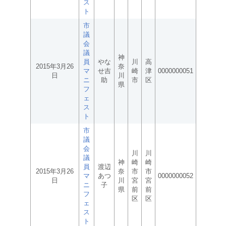
ス
ト
市
議
会
議
神
員
やな
川
高
2015年3月26
奈
マ
せ吉
崎
津
0000000051
日
川
ニ
助
市
区
県
フ
ェ
ス
ト
市
議
会
川
川
議
神
崎
崎
員
渡辺
2015年3月26
奈
市
市
マ
あつ
0000000052
日
川
宮
宮
ニ
子
県
前
前
フ
区
区
ェ
ス
ト