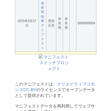
道
府
県
知
奈
奈
2015年3月27
事
荒井
良
良
0000000059
日
マ
正吾
県
県
ニ
フ
ェ
ス
ト
このマニフェストは、
クリエイティブコモ
ンズCC-BY
のライセンスでオープンデータ
として提供されています。
マニフェストデータを再利用してウェブサ