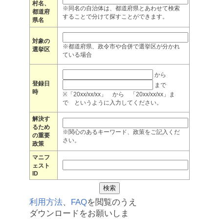
村名、
※同名の自治体は、都道府県とあわせて検索
都道府
することで分けて探すことができます。
県名
対象の
※都道府県、政令市や合併で選挙区が分かれ
選挙区
ている場合
から
登録日
まで
時
※「20xx/xx/xx」 から 「20xx/xx/xx」ま
で というように入力してください。
解決す
るため
※関心のあるキーワード、政策をご記入くだ
の重要
さい。
政策
マニフ
ェスト
ID
利用方法
、
FAQ
を閲覧のうえ
ダウンロードをお願いしま