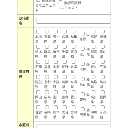
衆議院議
参議院議員
員マニフェス
マニフェスト
ト
政治家
名
山
北海
青森
岩手
宮城
秋田
福島
茨城
形県
道
県
県
県
県
県
県
神
栃木
群馬
埼玉
千葉
東京
新潟
富山
奈川県
県
県
県
県
都
県
県
静
石川
福井
山梨
長野
岐阜
愛知
三重
岡県
都道府
県
県
県
県
県
県
県
県
和
滋賀
京都
大阪
兵庫
奈良
鳥取
島根
歌山県
県
府
府
県
県
県
県
愛
岡山
広島
山口
徳島
香川
高知
福岡
媛県
県
県
県
県
県
県
県
鹿
佐賀
長崎
熊本
大分
宮崎
沖縄
その
児島県
県
県
県
県
県
県
他
市区町