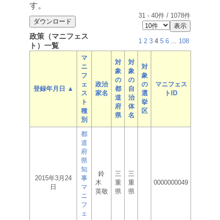
す。
31
-
40
件 /
1078
件
政策（マニフェス
1
2
3
4
5
6
...
108
ト）一覧
マ
対
対
ニ
対
象
象
フ
象
の
の
ェ
政治
の
マニフェス
登録年月日 ▲
都
自
ス
家名
選
トID
道
治
ト
挙
府
体
種
区
県
名
別
都
道
府
県
知
鈴
三
三
2015年3月24
事
木
重
重
0000000049
日
マ
英敬
県
県
ニ
フ
ェ