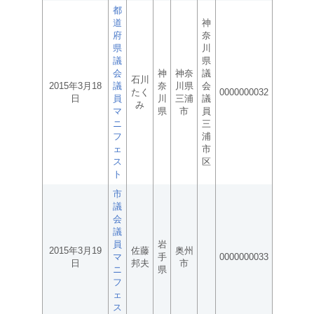
都
道
神
府
奈
県
川
議
県
会
神
神奈
議
石川
2015年3月18
議
奈
川県
会
たく
0000000032
日
員
川
三浦
議
み
マ
県
市
員
ニ
三
フ
浦
ェ
市
ス
区
ト
市
議
会
議
員
岩
2015年3月19
佐藤
奥州
マ
手
0000000033
日
邦夫
市
ニ
県
フ
ェ
ス