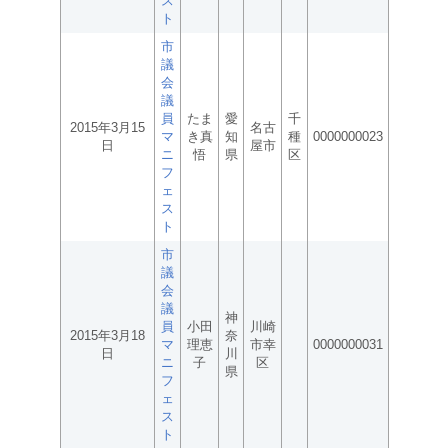
ス
ト
市
議
会
議
員
たま
愛
千
2015年3月15
名古
マ
き真
知
種
0000000023
日
屋市
ニ
悟
県
区
フ
ェ
ス
ト
市
議
会
議
神
員
小田
川崎
2015年3月18
奈
マ
理恵
市幸
0000000031
日
川
ニ
子
区
県
フ
ェ
ス
ト