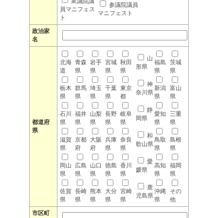
衆議院議
参議院議員
員マニフェス
マニフェスト
ト
政治家
名
山
北海
青森
岩手
宮城
秋田
福島
茨城
形県
道
県
県
県
県
県
県
神
栃木
群馬
埼玉
千葉
東京
新潟
富山
奈川県
県
県
県
県
都
県
県
静
石川
福井
山梨
長野
岐阜
愛知
三重
岡県
都道府
県
県
県
県
県
県
県
県
和
滋賀
京都
大阪
兵庫
奈良
鳥取
島根
歌山県
県
府
府
県
県
県
県
愛
岡山
広島
山口
徳島
香川
高知
福岡
媛県
県
県
県
県
県
県
県
鹿
佐賀
長崎
熊本
大分
宮崎
沖縄
その
児島県
県
県
県
県
県
県
他
市区町