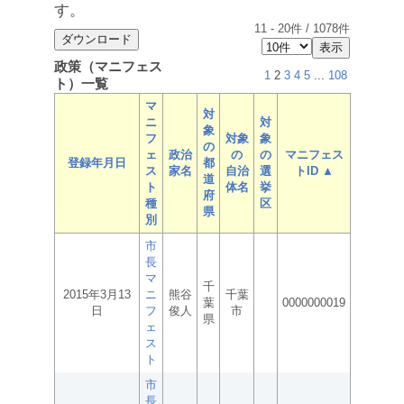
す。
11
-
20
件 /
1078
件
政策（マニフェス
1
2
3
4
5
...
108
ト）一覧
マ
対
ニ
対
象
フ
対象
象
の
ェ
政治
の
の
マニフェス
登録年月日
都
ス
家名
自治
選
トID ▲
道
ト
体名
挙
府
種
区
県
別
市
長
マ
千
2015年3月13
ニ
熊谷
千葉
葉
0000000019
日
フ
俊人
市
県
ェ
ス
ト
市
長