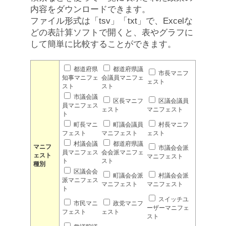
内容をダウンロードできます。
ファイル形式は「tsv」「txt」で、Excelな
どの表計算ソフトで開くと、表やグラフに
して簡単に比較することができます。
都道府県
都道府県議
市長マニフ
知事マニフェ
会議員マニフェ
ェスト
スト
スト
市議会議
区長マニフ
区議会議員
員マニフェス
ェスト
マニフェスト
ト
町長マニ
町議会議員
村長マニフ
フェスト
マニフェスト
ェスト
村議会議
都道府県議
マニフ
市議会会派
員マニフェス
会会派マニフェ
ェスト
マニフェスト
ト
スト
種別
区議会会
町議会会派
村議会会派
派マニフェス
マニフェスト
マニフェスト
ト
スイッチユ
市民マニ
政党マニフ
ーザーマニフェ
フェスト
ェスト
スト