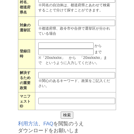
村名、
※同名の自治体は、都道府県とあわせて検索
都道府
することで分けて探すことができます。
県名
対象の
※都道府県、政令市や合併で選挙区が分かれ
選挙区
ている場合
から
登録日
まで
時
※「20xx/xx/xx」 から 「20xx/xx/xx」ま
で というように入力してください。
解決す
るため
※関心のあるキーワード、政策をご記入くだ
の重要
さい。
政策
マニフ
ェスト
ID
利用方法
、
FAQ
を閲覧のうえ
ダウンロードをお願いしま