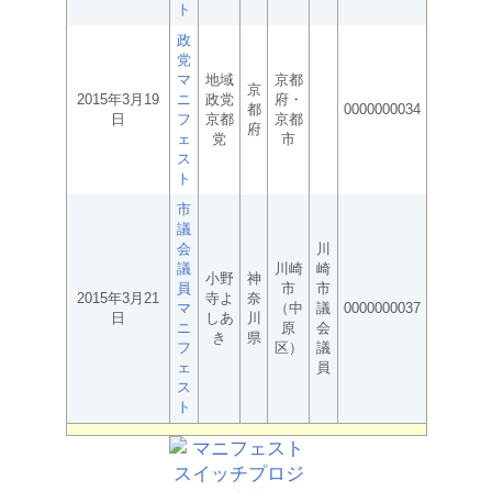
ト
政
党
マ
地域
京都
京
2015年3月19
ニ
政党
府・
都
0000000034
日
フ
京都
京都
府
ェ
党
市
ス
ト
市
議
会
川
議
川崎
崎
小野
神
員
市
市
2015年3月21
寺よ
奈
マ
（中
議
0000000037
日
しあ
川
ニ
原
会
き
県
フ
区）
議
ェ
員
ス
ト