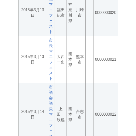
マ
神
2015年3月13
ニ
福田
奈
川崎
0000000020
日
フ
紀彦
川
市
ェ
県
ス
ト
市
長
マ
熊
2015年3月13
ニ
大西
熊本
本
0000000021
日
フ
一史
市
県
ェ
ス
ト
市
議
会
議
員
上
熊
2015年3月14
合志
マ
田
本
0000000022
日
市
ニ
欣也
県
フ
ェ