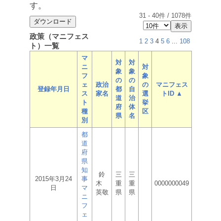
す。
31
-
40
件 /
1078
件
政策（マニフェス
1
2
3
4
5
6
...
108
ト）一覧
マ
対
対
ニ
対
象
象
フ
象
の
の
ェ
政治
の
マニフェス
登録年月日
都
自
ス
家名
選
トID ▲
道
治
ト
挙
府
体
種
区
県
名
別
都
道
府
県
知
鈴
三
三
2015年3月24
事
木
重
重
0000000049
日
マ
英敬
県
県
ニ
フ
ェ