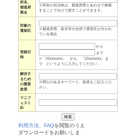
村名、
※同名の自治体は、都道府県とあわせて検索
都道府
することで分けて探すことができます。
県名
対象の
※都道府県、政令市や合併で選挙区が分かれ
選挙区
ている場合
から
登録日
まで
時
※「20xx/xx/xx」 から 「20xx/xx/xx」ま
で というように入力してください。
解決す
るため
※関心のあるキーワード、政策をご記入くだ
の重要
さい。
政策
マニフ
ェスト
ID
利用方法
、
FAQ
を閲覧のうえ
ダウンロードをお願いしま