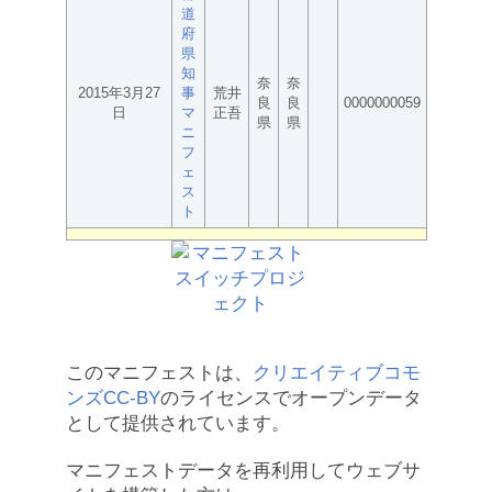
道
府
県
知
奈
奈
2015年3月27
事
荒井
良
良
0000000059
日
マ
正吾
県
県
ニ
フ
ェ
ス
ト
このマニフェストは、
クリエイティブコモ
ンズCC-BY
のライセンスでオープンデータ
として提供されています。
マニフェストデータを再利用してウェブサ