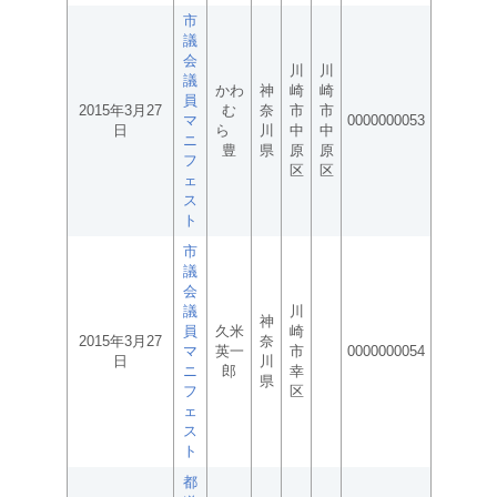
市
議
会
川
川
議
かわ
神
崎
崎
員
2015年3月27
む
奈
市
市
マ
0000000053
日
ら
川
中
中
ニ
豊
県
原
原
フ
区
区
ェ
ス
ト
市
議
会
議
川
神
員
久米
崎
2015年3月27
奈
マ
英一
市
0000000054
日
川
ニ
郎
幸
県
フ
区
ェ
ス
ト
都