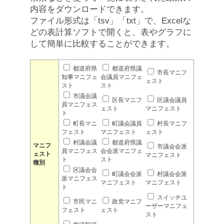
内容をダウンロードできます。
ファイル形式は「tsv」「txt」で、Excelな
どの表計算ソフトで開くと、表やグラフに
して簡単に比較することができます。
都道府県
都道府県議
市長マニフ
知事マニフェ
会議員マニフェ
ェスト
スト
スト
市議会議
区長マニフ
区議会議員
員マニフェス
ェスト
マニフェスト
ト
町長マニ
町議会議員
村長マニフ
フェスト
マニフェスト
ェスト
村議会議
都道府県議
マニフ
市議会会派
員マニフェス
会会派マニフェ
ェスト
マニフェスト
ト
スト
種別
区議会会
町議会会派
村議会会派
派マニフェス
マニフェスト
マニフェスト
ト
スイッチユ
市民マニ
政党マニフ
ーザーマニフェ
フェスト
ェスト
スト