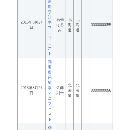
道
府
県
知
高橋
北
北
2015年3月27
事
はる
海
海
0000000055
日
マ
み
道
道
ニ
フ
ェ
ス
ト
都
道
府
県
知
北
北
2015年3月27
事
佐藤
海
海
0000000056
日
マ
則幸
道
道
ニ
フ
ェ
ス
ト
都