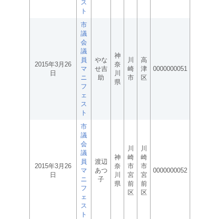
ス
ト
市
議
会
議
神
員
やな
川
高
2015年3月26
奈
マ
せ吉
崎
津
0000000051
日
川
ニ
助
市
区
県
フ
ェ
ス
ト
市
議
会
川
川
議
神
崎
崎
員
渡辺
2015年3月26
奈
市
市
マ
あつ
0000000052
日
川
宮
宮
ニ
子
県
前
前
フ
区
区
ェ
ス
ト