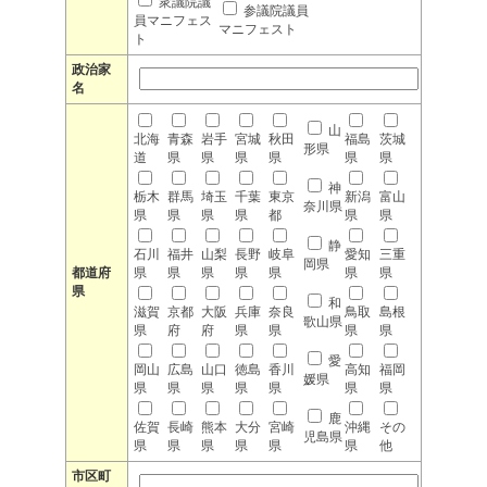
衆議院議
参議院議員
員マニフェス
マニフェスト
ト
政治家
名
山
北海
青森
岩手
宮城
秋田
福島
茨城
形県
道
県
県
県
県
県
県
神
栃木
群馬
埼玉
千葉
東京
新潟
富山
奈川県
県
県
県
県
都
県
県
静
石川
福井
山梨
長野
岐阜
愛知
三重
岡県
都道府
県
県
県
県
県
県
県
県
和
滋賀
京都
大阪
兵庫
奈良
鳥取
島根
歌山県
県
府
府
県
県
県
県
愛
岡山
広島
山口
徳島
香川
高知
福岡
媛県
県
県
県
県
県
県
県
鹿
佐賀
長崎
熊本
大分
宮崎
沖縄
その
児島県
県
県
県
県
県
県
他
市区町