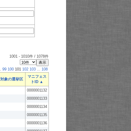
1001
-
1010
件 /
1078
件
.
99
100
101
102
103
...
108
マニフェス
対象の選挙区
トID ▲
0000001132
0000001133
0000001134
0000001135
0000001136