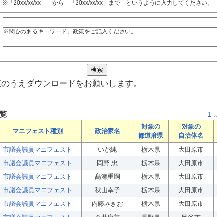
※「20xx/xx/xx」 から 「20xx/xx/xx」まで というように入力してください。
※関心のあるキーワード、政策をご記入ください。
覧のうえダウンロードをお願いします。
覧
1
..
対象の
対象の
マニフェスト種別
政治家名
都道府県
自治体名
市議会議員マニフェスト
いが純
栃木県
大田原市
市議会議員マニフェスト
岡野 忠
栃木県
大田原市
市議会議員マニフェスト
髙瀨重嗣
栃木県
大田原市
市議会議員マニフェスト
秋山幸子
栃木県
大田原市
市議会議員マニフェスト
内藤みきお
栃木県
大田原市