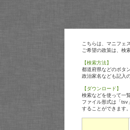
こちらは、マニフェ
ご希望の政策は、検
【検索方法】
都道府県などのボタ
政治家名なども記入
【ダウンロード】
検索などを使って一
ファイル形式は「tsv
することができます