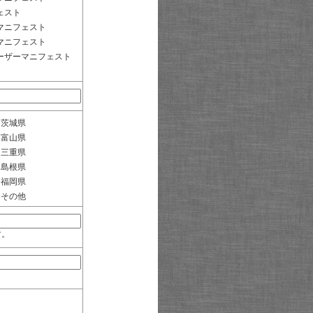
ェスト
マニフェスト
マニフェスト
ーザーマニフェスト
茨城県
富山県
三重県
島根県
福岡県
その他
す。