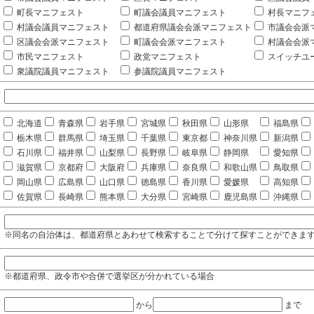
町長マニフェスト
町議会議員マニフェスト
村長マニフ
村議会議員マニフェスト
都道府県議会会派マニフェスト
市議会会派
区議会会派マニフェスト
町議会会派マニフェスト
村議会会派
市民マニフェスト
政党マニフェスト
スイッチユ
衆議院議員マニフェスト
参議院議員マニフェスト
北海道
青森県
岩手県
宮城県
秋田県
山形県
福島県
栃木県
群馬県
埼玉県
千葉県
東京都
神奈川県
新潟県
石川県
福井県
山梨県
長野県
岐阜県
静岡県
愛知県
滋賀県
京都府
大阪府
兵庫県
奈良県
和歌山県
鳥取県
岡山県
広島県
山口県
徳島県
香川県
愛媛県
高知県
佐賀県
長崎県
熊本県
大分県
宮崎県
鹿児島県
沖縄県
※同名の自治体は、都道府県とあわせて検索することで分けて探すことができま
※都道府県、政令市や合併で選挙区が分かれている場合
から
まで