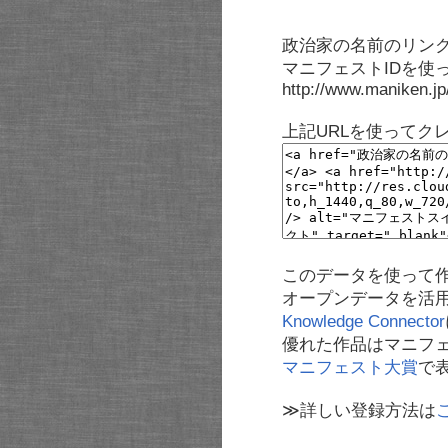
政治家の名前のリンク
マニフェストIDを使
http://www.maniken.j
上記URLを使ってク
このデータを使って
オープンデータを活
Knowledge Connector
優れた作品はマニフ
マニフェスト大賞
で
≫詳しい登録方法は