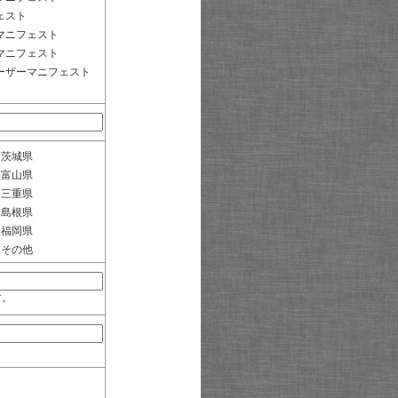
ェスト
マニフェスト
マニフェスト
ーザーマニフェスト
茨城県
富山県
三重県
島根県
福岡県
その他
す。