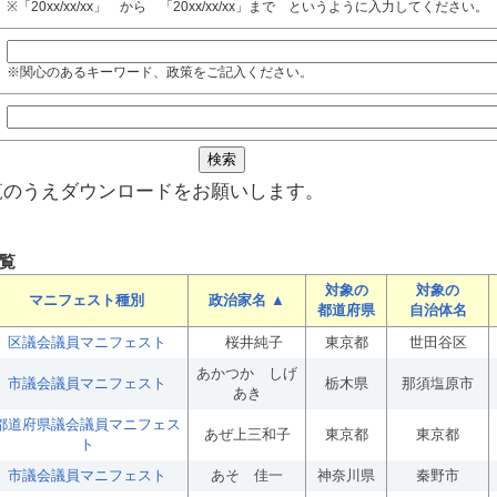
※「20xx/xx/xx」 から 「20xx/xx/xx」まで というように入力してください。
※関心のあるキーワード、政策をご記入ください。
覧のうえダウンロードをお願いします。
覧
対象の
対象の
マニフェスト種別
政治家名 ▲
都道府県
自治体名
区議会議員マニフェスト
桜井純子
東京都
世田谷区
あかつか しげ
市議会議員マニフェスト
栃木県
那須塩原市
あき
都道府県議会議員マニフェス
あぜ上三和子
東京都
東京都
ト
市議会議員マニフェスト
あそ 佳一
神奈川県
秦野市