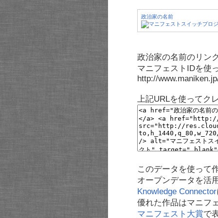
政治家の名前
政治家の名前のリンク
マニフェストIDを使
http://www.maniken.j
上記URLを使ってク
このデータを使って
オープンデータを活
Knowledge Connector
優れた作品はマニフ
マニフェスト大賞
で