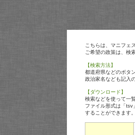
こちらは、マニフェ
ご希望の政策は、検
【検索方法】
都道府県などのボタ
政治家名なども記入
【ダウンロード】
検索などを使って一
ファイル形式は「tsv
することができます