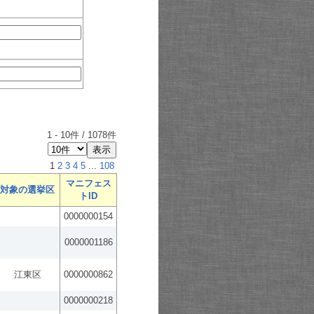
1
-
10
件 /
1078
件
1
2
3
4
5
...
108
マニフェス
対象の選挙区
トID
0000000154
0000001186
江東区
0000000862
0000000218