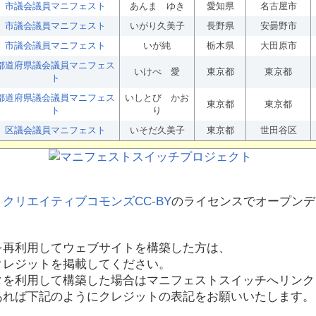
市議会議員マニフェスト
あんま ゆき
愛知県
名古屋市
市議会議員マニフェスト
いがり久美子
長野県
安曇野市
市議会議員マニフェスト
いが純
栃木県
大田原市
都道府県議会議員マニフェス
いけべ 愛
東京都
東京都
ト
都道府県議会議員マニフェス
いしとび かお
東京都
東京都
ト
り
区議会議員マニフェスト
いそだ久美子
東京都
世田谷区
、
クリエイティブコモンズCC-BY
のライセンスでオープンデ
を再利用してウェブサイトを構築した方は、
クレジットを掲載してください。
タを利用して構築した場合はマニフェストスイッチへリンク
あれば下記のようにクレジットの表記をお願いいたします。