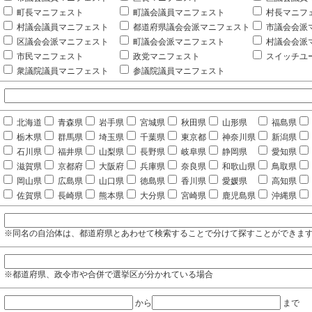
町長マニフェスト
町議会議員マニフェスト
村長マニフ
村議会議員マニフェスト
都道府県議会会派マニフェスト
市議会会派
区議会会派マニフェスト
町議会会派マニフェスト
村議会会派
市民マニフェスト
政党マニフェスト
スイッチユ
衆議院議員マニフェスト
参議院議員マニフェスト
北海道
青森県
岩手県
宮城県
秋田県
山形県
福島県
栃木県
群馬県
埼玉県
千葉県
東京都
神奈川県
新潟県
石川県
福井県
山梨県
長野県
岐阜県
静岡県
愛知県
滋賀県
京都府
大阪府
兵庫県
奈良県
和歌山県
鳥取県
岡山県
広島県
山口県
徳島県
香川県
愛媛県
高知県
佐賀県
長崎県
熊本県
大分県
宮崎県
鹿児島県
沖縄県
※同名の自治体は、都道府県とあわせて検索することで分けて探すことができま
※都道府県、政令市や合併で選挙区が分かれている場合
から
まで