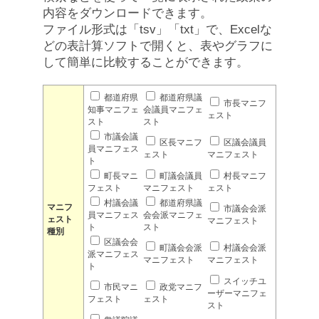
内容をダウンロードできます。
ファイル形式は「tsv」「txt」で、Excelな
どの表計算ソフトで開くと、表やグラフに
して簡単に比較することができます。
都道府県
都道府県議
市長マニフ
知事マニフェ
会議員マニフェ
ェスト
スト
スト
市議会議
区長マニフ
区議会議員
員マニフェス
ェスト
マニフェスト
ト
町長マニ
町議会議員
村長マニフ
フェスト
マニフェスト
ェスト
村議会議
都道府県議
マニフ
市議会会派
員マニフェス
会会派マニフェ
ェスト
マニフェスト
ト
スト
種別
区議会会
町議会会派
村議会会派
派マニフェス
マニフェスト
マニフェスト
ト
スイッチユ
市民マニ
政党マニフ
ーザーマニフェ
フェスト
ェスト
スト