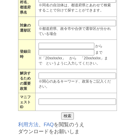
村名、
※同名の自治体は、都道府県とあわせて検索
都道府
することで分けて探すことができます。
県名
対象の
※都道府県、政令市や合併で選挙区が分かれ
選挙区
ている場合
から
登録日
まで
時
※「20xx/xx/xx」 から 「20xx/xx/xx」ま
で というように入力してください。
解決す
るため
※関心のあるキーワード、政策をご記入くだ
の重要
さい。
政策
マニフ
ェスト
ID
利用方法
、
FAQ
を閲覧のうえ
ダウンロードをお願いしま