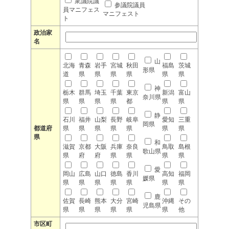
衆議院議
参議院議員
員マニフェス
マニフェスト
ト
政治家
名
山
北海
青森
岩手
宮城
秋田
福島
茨城
形県
道
県
県
県
県
県
県
神
栃木
群馬
埼玉
千葉
東京
新潟
富山
奈川県
県
県
県
県
都
県
県
静
石川
福井
山梨
長野
岐阜
愛知
三重
岡県
都道府
県
県
県
県
県
県
県
県
和
滋賀
京都
大阪
兵庫
奈良
鳥取
島根
歌山県
県
府
府
県
県
県
県
愛
岡山
広島
山口
徳島
香川
高知
福岡
媛県
県
県
県
県
県
県
県
鹿
佐賀
長崎
熊本
大分
宮崎
沖縄
その
児島県
県
県
県
県
県
県
他
市区町