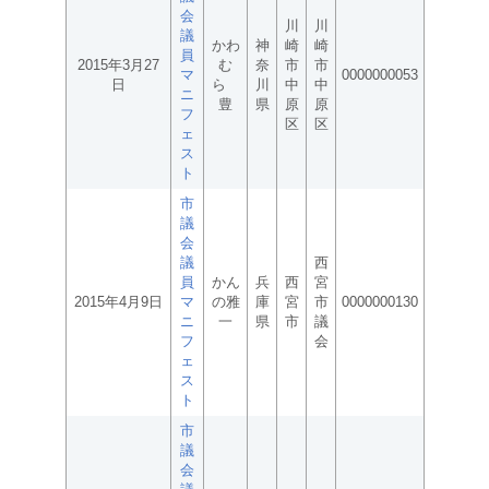
会
川
川
議
かわ
神
崎
崎
員
2015年3月27
む
奈
市
市
マ
0000000053
日
ら
川
中
中
ニ
豊
県
原
原
フ
区
区
ェ
ス
ト
市
議
会
議
西
員
かん
兵
西
宮
2015年4月9日
マ
の雅
庫
宮
市
0000000130
ニ
一
県
市
議
フ
会
ェ
ス
ト
市
議
会