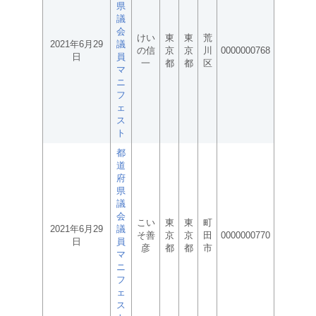
県
議
会
けい
東
東
荒
2021年6月29
議
の信
京
京
川
0000000768
日
員
一
都
都
区
マ
ニ
フ
ェ
ス
ト
都
道
府
県
議
会
こい
東
東
町
2021年6月29
議
そ善
京
京
田
0000000770
日
員
彦
都
都
市
マ
ニ
フ
ェ
ス