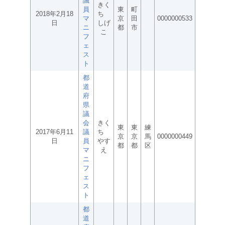
議
きく
員
東
町
2018年2月18
ち
マ
京
田
0000000533
日
しげ
ニ
都
市
こ
フ
ェ
ス
ト
都
道
府
県
議
会
きく
東
東
練
2017年6月11
議
ち
京
京
馬
0000000449
日
員
やす
都
都
区
マ
え
ニ
フ
ェ
ス
ト
都
道