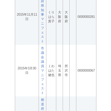
府
県
知
くり
大
大
2015年11月11
事
はら
阪
阪
0000000281
日
マ
貴子
府
府
ニ
フ
ェ
ス
ト
市
議
会
議
員
くわ
埼
所
2015年3月30
マ
はた
玉
沢
0000000067
日
ニ
健也
県
市
フ
ェ
ス
ト
都
道
府