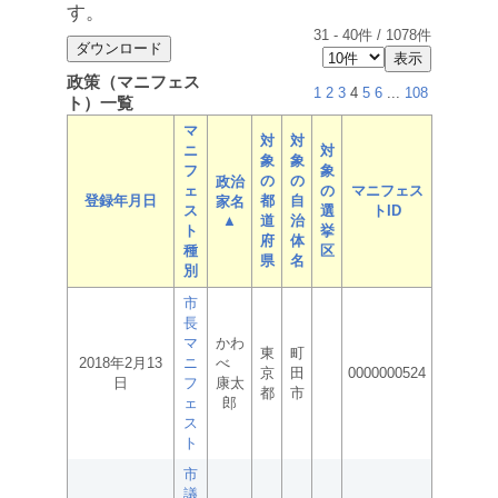
す。
31
-
40
件 /
1078
件
政策（マニフェス
1
2
3
4
5
6
...
108
ト）一覧
マ
対
対
ニ
対
象
象
フ
象
の
の
政治
ェ
の
マニフェス
登録年月日
都
自
家名
ス
選
トID
▲
道
治
ト
挙
府
体
種
区
県
名
別
市
長
マ
かわ
東
町
2018年2月13
ニ
べ
京
田
0000000524
日
フ
康太
都
市
ェ
郎
ス
ト
市
議