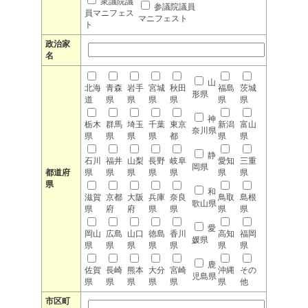
衆議院議
参議院議員
員マニフェス
マニフェスト
ト
政治家
名
山
北海
青森
岩手
宮城
秋田
福島
茨城
形県
道
県
県
県
県
県
県
神
栃木
群馬
埼玉
千葉
東京
新潟
富山
奈川県
県
県
県
県
都
県
県
静
石川
福井
山梨
長野
岐阜
愛知
三重
岡県
都道府
県
県
県
県
県
県
県
県
和
滋賀
京都
大阪
兵庫
奈良
鳥取
島根
歌山県
県
府
府
県
県
県
県
愛
岡山
広島
山口
徳島
香川
高知
福岡
媛県
県
県
県
県
県
県
県
鹿
佐賀
長崎
熊本
大分
宮崎
沖縄
その
児島県
県
県
県
県
県
県
他
市区町