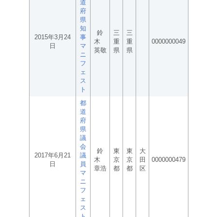
道
府
県
知
鈴
三
三
2015年3月24
事
木
重
重
0000000049
日
マ
英敬
県
県
ニ
フ
ェ
ス
ト
都
道
府
県
議
会
鈴
東
東
大
2017年6月21
議
木
京
京
田
0000000479
日
員
章浩
都
都
区
マ
ニ
フ
ェ
ス
ト