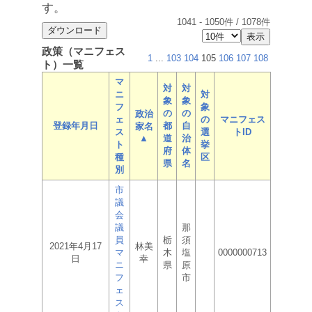
す。
1041
-
1050
件 /
1078
件
政策（マニフェス
1
...
103
104
105
106
107
108
ト）一覧
マ
対
対
ニ
対
象
象
フ
象
の
の
政治
ェ
の
マニフェス
登録年月日
都
自
家名
ス
選
トID
▲
道
治
ト
挙
府
体
種
区
県
名
別
市
議
会
議
那
員
栃
須
2021年4月17
林美
マ
木
塩
0000000713
日
幸
ニ
県
原
フ
市
ェ
ス