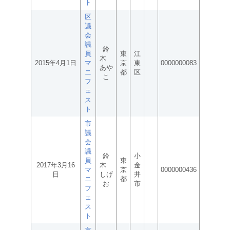
ト
区
議
会
議
鈴
員
東
江
木
2015年4月1日
マ
京
東
0000000083
あや
ニ
都
区
こ
フ
ェ
ス
ト
市
議
会
議
鈴
小
員
東
2017年3月16
木
金
マ
京
0000000436
日
しげ
井
ニ
都
お
市
フ
ェ
ス
ト