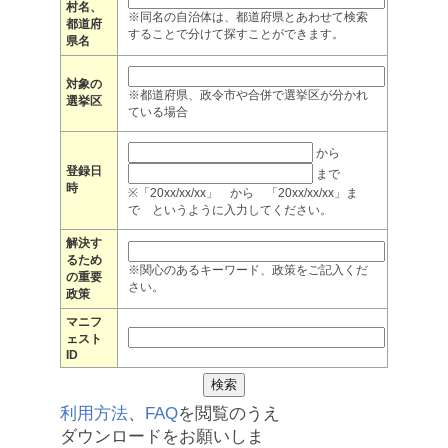
村名、
※同名の自治体は、都道府県とあわせて検索
都道府
することで分けて探すことができます。
県名
対象の
※都道府県、政令市や合併で選挙区が分かれ
選挙区
ている場合
から
登録日
まで
時
※「20xx/xx/xx」 から 「20xx/xx/xx」ま
で というように入力してください。
解決す
るため
※関心のあるキーワード、政策をご記入くだ
の重要
さい。
政策
マニフ
ェスト
ID
利用方法
、
FAQ
を閲覧のうえ
ダウンロードをお願いしま