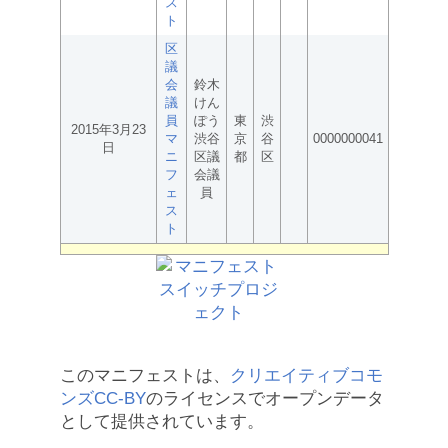
ス
ト
区
議
会
鈴木
議
けん
員
ぽう
東
渋
2015年3月23
マ
渋谷
京
谷
0000000041
日
ニ
区議
都
区
フ
会議
ェ
員
ス
ト
このマニフェストは、
クリエイティブコモ
ンズCC-BY
のライセンスでオープンデータ
として提供されています。