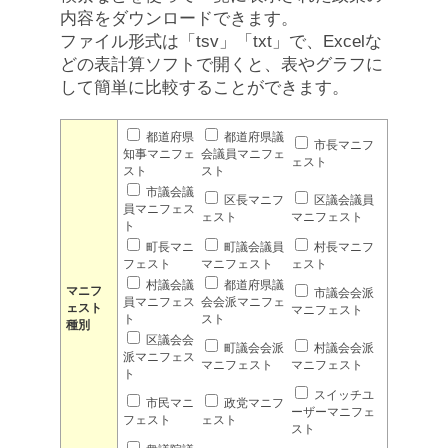
内容をダウンロードできます。
ファイル形式は「tsv」「txt」で、Excelな
どの表計算ソフトで開くと、表やグラフに
して簡単に比較することができます。
都道府県
都道府県議
市長マニフ
知事マニフェ
会議員マニフェ
ェスト
スト
スト
市議会議
区長マニフ
区議会議員
員マニフェス
ェスト
マニフェスト
ト
町長マニ
町議会議員
村長マニフ
フェスト
マニフェスト
ェスト
村議会議
都道府県議
マニフ
市議会会派
員マニフェス
会会派マニフェ
ェスト
マニフェスト
ト
スト
種別
区議会会
町議会会派
村議会会派
派マニフェス
マニフェスト
マニフェスト
ト
スイッチユ
市民マニ
政党マニフ
ーザーマニフェ
フェスト
ェスト
スト