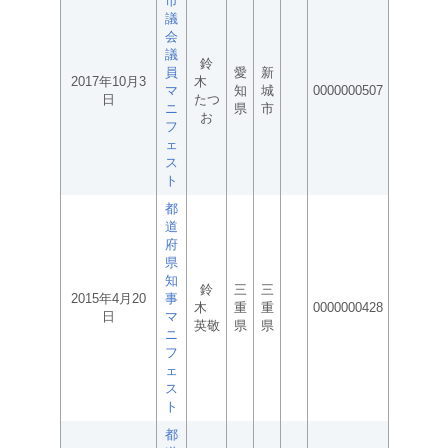
市
議
会
議
鈴
員
愛
新
2017年10月3
木
マ
知
城
0000000507
日
たつ
ニ
県
市
お
フ
ェ
ス
ト
都
道
府
県
知
鈴
三
三
2015年4月20
事
木
重
重
0000000428
日
マ
英敬
県
県
ニ
フ
ェ
ス
ト
都