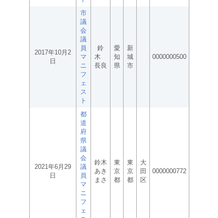
市
議
会
議
員
鈴
愛
新
2017年10月2
マ
木
知
城
0000000500
日
ニ
長良
県
市
フ
ェ
ス
ト
都
道
府
県
議
会
鈴木
東
東
大
2021年6月29
議
あき
京
京
田
0000000772
日
員
まさ
都
都
区
マ
ニ
フ
ェ