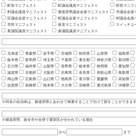
町長マニフェスト
町議会議員マニフェスト
村長マニフ
村議会議員マニフェスト
都道府県議会会派マニフェスト
市議会会派
区議会会派マニフェスト
町議会会派マニフェスト
村議会会派
市民マニフェスト
政党マニフェスト
スイッチユ
衆議院議員マニフェスト
参議院議員マニフェスト
北海道
青森県
岩手県
宮城県
秋田県
山形県
福島県
栃木県
群馬県
埼玉県
千葉県
東京都
神奈川県
新潟県
石川県
福井県
山梨県
長野県
岐阜県
静岡県
愛知県
滋賀県
京都府
大阪府
兵庫県
奈良県
和歌山県
鳥取県
岡山県
広島県
山口県
徳島県
香川県
愛媛県
高知県
佐賀県
長崎県
熊本県
大分県
宮崎県
鹿児島県
沖縄県
※同名の自治体は、都道府県とあわせて検索することで分けて探すことができま
※都道府県、政令市や合併で選挙区が分かれている場合
から
まで