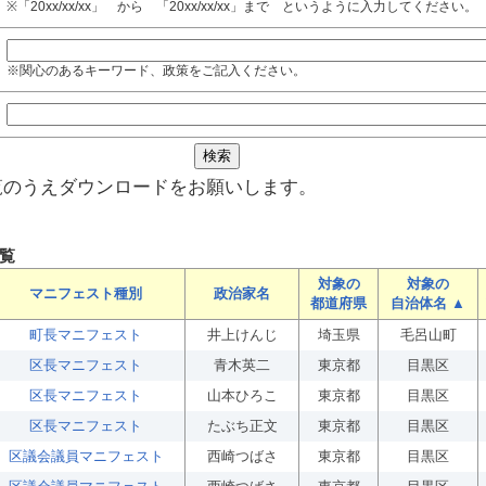
※「20xx/xx/xx」 から 「20xx/xx/xx」まで というように入力してください。
※関心のあるキーワード、政策をご記入ください。
覧のうえダウンロードをお願いします。
覧
対象の
対象の
マニフェスト種別
政治家名
都道府県
自治体名 ▲
町長マニフェスト
井上けんじ
埼玉県
毛呂山町
区長マニフェスト
青木英二
東京都
目黒区
区長マニフェスト
山本ひろこ
東京都
目黒区
区長マニフェスト
たぶち正文
東京都
目黒区
区議会議員マニフェスト
西崎つばさ
東京都
目黒区