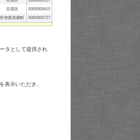
目黒区
0000000127
目黒区
0000000415
邑智郡美郷町
0000000727
ータとして提供され
を表示いただき、