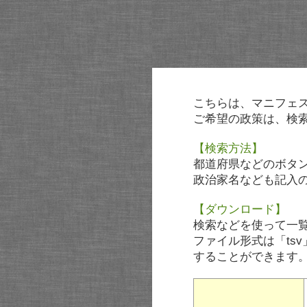
こちらは、マニフェ
ご希望の政策は、検
【検索方法】
都道府県などのボタ
政治家名なども記入
【ダウンロード】
検索などを使って一
ファイル形式は「tsv
することができます