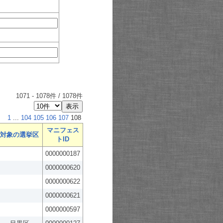
1071
-
1078
件 /
1078
件
1
...
104
105
106
107
108
マニフェス
対象の選挙区
トID
0000000187
0000000620
0000000622
0000000621
0000000597