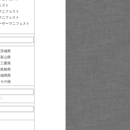
ェスト
マニフェスト
マニフェスト
ーザーマニフェスト
茨城県
富山県
三重県
島根県
福岡県
その他
す。