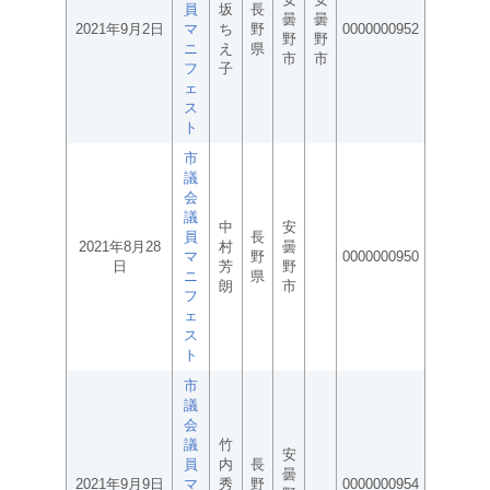
員
坂
長
曇
曇
2021年9月2日
マ
ち
野
0000000952
野
野
ニ
え
県
市
市
フ
子
ェ
ス
ト
市
議
会
議
中
安
員
長
2021年8月28
村
曇
マ
野
0000000950
日
芳
野
ニ
県
朗
市
フ
ェ
ス
ト
市
議
会
議
竹
安
員
内
長
曇
2021年9月9日
マ
秀
野
0000000954