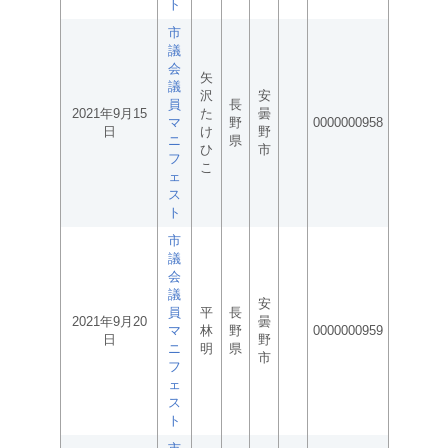
ト
市
議
会
矢
議
沢
安
員
長
2021年9月15
た
曇
マ
野
0000000958
日
け
野
ニ
県
ひ
市
フ
こ
ェ
ス
ト
市
議
会
議
安
員
平
長
2021年9月20
曇
マ
林
野
0000000959
日
野
ニ
明
県
市
フ
ェ
ス
ト