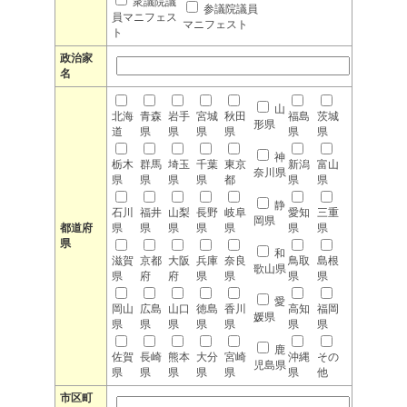
衆議院議
参議院議員
員マニフェス
マニフェスト
ト
政治家
名
山
北海
青森
岩手
宮城
秋田
福島
茨城
形県
道
県
県
県
県
県
県
神
栃木
群馬
埼玉
千葉
東京
新潟
富山
奈川県
県
県
県
県
都
県
県
静
石川
福井
山梨
長野
岐阜
愛知
三重
岡県
都道府
県
県
県
県
県
県
県
県
和
滋賀
京都
大阪
兵庫
奈良
鳥取
島根
歌山県
県
府
府
県
県
県
県
愛
岡山
広島
山口
徳島
香川
高知
福岡
媛県
県
県
県
県
県
県
県
鹿
佐賀
長崎
熊本
大分
宮崎
沖縄
その
児島県
県
県
県
県
県
県
他
市区町