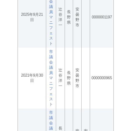
会
議
辻
安
員
長
2025年9月21
谷
曇
マ
野
0000001197
日
洋
野
ニ
県
一
市
フ
ェ
ス
ト
市
議
会
議
辻
安
員
長
2021年9月30
谷
曇
マ
野
0000000965
日
洋
野
ニ
県
一
市
フ
ェ
ス
ト
市
議
会
議
長
安
安