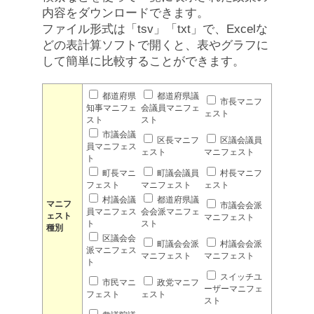
内容をダウンロードできます。
ファイル形式は「tsv」「txt」で、Excelな
どの表計算ソフトで開くと、表やグラフに
して簡単に比較することができます。
都道府県
都道府県議
市長マニフ
知事マニフェ
会議員マニフェ
ェスト
スト
スト
市議会議
区長マニフ
区議会議員
員マニフェス
ェスト
マニフェスト
ト
町長マニ
町議会議員
村長マニフ
フェスト
マニフェスト
ェスト
村議会議
都道府県議
マニフ
市議会会派
員マニフェス
会会派マニフェ
ェスト
マニフェスト
ト
スト
種別
区議会会
町議会会派
村議会会派
派マニフェス
マニフェスト
マニフェスト
ト
スイッチユ
市民マニ
政党マニフ
ーザーマニフェ
フェスト
ェスト
スト