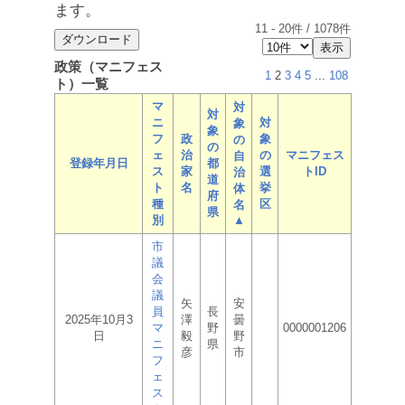
ます。
11
-
20
件 /
1078
件
政策（マニフェス
1
2
3
4
5
...
108
ト）一覧
マ
対
対
ニ
対
象
象
フ
政
象
の
の
ェ
治
の
マニフェス
自
登録年月日
都
ス
家
選
トID
治
道
ト
名
挙
体
府
種
区
名
県
別
▲
市
議
会
議
矢
安
員
長
2025年10月3
澤
曇
マ
野
0000001206
日
毅
野
ニ
県
彦
市
フ
ェ
ス