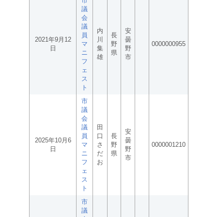
市
議
会
議
内
安
員
長
2021年9月12
川
曇
マ
野
0000000955
日
集
野
ニ
県
雄
市
フ
ェ
ス
ト
市
議
会
議
田
安
員
口
長
2025年10月6
曇
マ
さ
野
0000001210
日
野
ニ
だ
県
市
フ
お
ェ
ス
ト
市
議