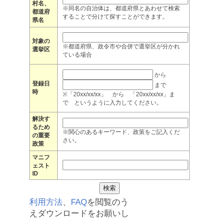
村名、
※同名の自治体は、都道府県とあわせて検索
都道府
することで分けて探すことができます。
県名
対象の
※都道府県、政令市や合併で選挙区が分かれ
選挙区
ている場合
から
登録日
まで
時
※「20xx/xx/xx」 から 「20xx/xx/xx」ま
で というように入力してください。
解決す
るため
※関心のあるキーワード、政策をご記入くだ
の重要
さい。
政策
マニフ
ェスト
ID
利用方法
、
FAQ
を閲覧のう
えダウンロードをお願いし